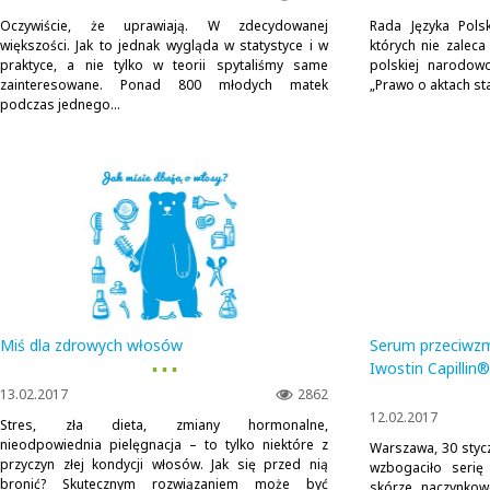
Oczywiście, że uprawiają. W zdecydowanej
Rada Języka Polsk
większości. Jak to jednak wygląda w statystyce i w
których nie zalec
praktyce, a nie tylko w teorii spytaliśmy same
polskiej narodow
zainteresowane. Ponad 800 młodych matek
„Prawo o aktach sta
podczas jednego...
Miś dla zdrowych włosów
Serum przeciwz
▪ ▪ ▪
Iwostin Capillin®
13.02.2017
2862
12.02.2017
Stres, zła dieta, zmiany hormonalne,
nieodpowiednia pielęgnacja – to tylko niektóre z
Warszawa, 30 styc
przyczyn złej kondycji włosów. Jak się przed nią
wzbogaciło serię
bronić? Skutecznym rozwiązaniem może być
skórze naczynkowe