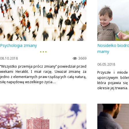
Psychologia zmiany
Nosidełko biodro
▪ ▪ ▪
mamy
08.10.2018
3669
06.05.2018
“Wszystko przemija prócz zmiany” powiedział przed
wiekami Heraklit. I miał rację. Uważał zmianę za
Przyszłe i młod
jedno z elementarnych praw rządzących całą naturą,
uporczywym bólem
siłę napędową wszelkiego życia....
która pojawia się
okresie jej trwania.