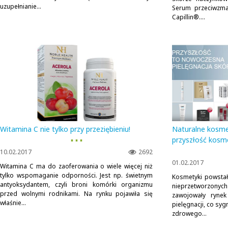
uzupełnianie...
Serum przeciwzma
Capillin®....
Witamina C nie tylko przy przeziębieniu!
Naturalne kosmet
▪ ▪ ▪
przyszłość kosme
10.02.2017
2692
01.02.2017
Witamina C ma do zaoferowania o wiele więcej niż
tylko wspomaganie odporności. Jest np. świetnym
Kosmetyki powstał
antyoksydantem, czyli broni komórki organizmu
nieprzetworzo
przed wolnymi rodnikami. Na rynku pojawiła się
zawojowały rynek
właśnie...
pielęgnacji, co sy
zdrowego...