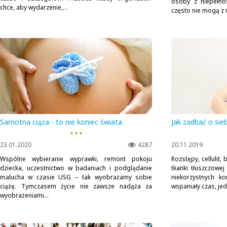
osoby z niepełno
chce, aby wydarzenie,...
często nie mogą z n
Samotna ciąża - to nie koniec świata
Jak zadbać o sieb
▪ ▪ ▪
23.01.2020
4287
20.11.2019
Wspólne wybieranie wyprawki, remont pokoju
Rozstępy, cellulit,
dziecka, uczestnictwo w badaniach i podglądanie
tkanki tłuszczowej
malucha w czasie USG – tak wyobrażamy sobie
niekorzystnych k
ciążę. Tymczasem życie nie zawsze nadąża za
wspaniały czas, je
wyobrażeniami...