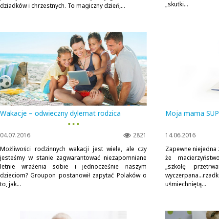
„skutki...
dziadków i chrzestnych. To magiczny dzień,...
Wakacje – odwieczny dylemat rodzica
Moja mama SU
▪ ▪ ▪
04.07.2016
2821
14.06.2016
Możliwości rodzinnych wakacji jest wiele, ale czy
Zapewne niejedna 
jesteśmy w stanie zagwarantować niezapomniane
że macierzyństw
letnie wrażenia sobie i jednocześnie naszym
„szkołę przetrw
dzieciom? Groupon postanowił zapytać Polaków o
wyczerpana…rz
to, jak...
uśmiechniętą...