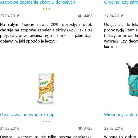
Atopowe zapalenie skóry u dorosłych
Oryginał czy zam
▪ ▪ ▪
27.04.2016
4408
24.04.2016
Na całym świecie nawet 20% dorosłych osób
Udając się do lek
choruje na atopowe zapalenie skóry (AZS). Jakie są
propozycję zamia
przyczyny powstawania tego schorzenia, jakie daje
tańszy odpowiedn
objawy i w jaki sposób je leczyć?
wybrać? Czy decy
kuracja...
Owocowa innowacja Frupp!
Wiosenny look 
▪ ▪ ▪
31.03.2016
3726
29.03.2016
Owoce i warzywa to nie tylko pyszna przekąska.
Wiosna to dobry 