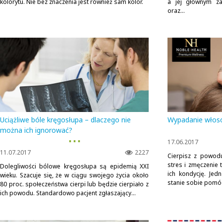
kolorytu. Nie bez znaczenia jest również sam kolor.
a jej głównym za
oraz...
Uciążliwe bóle kręgosłupa – dlaczego nie
Wypadanie włosó
można ich ignorować?
▪ ▪ ▪
17.06.2017
11.07.2017
2227
Cierpisz z powod
stres i zmęczenie 
Dolegliwości bólowe kręgosłupa są epidemią XXI
ich kondycję. Jed
wieku. Szacuje się, że w ciągu swojego życia około
stanie sobie pomóc
80 proc. społeczeństwa cierpi lub będzie cierpiało z
ich powodu. Standardowo pacjent zgłaszający...