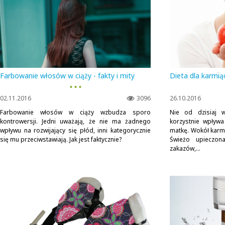
Farbowanie włosów w ciąży - fakty i mity
Dieta dla karmią
▪ ▪ ▪
02.11.2016
3096
26.10.2016
Farbowanie włosów w ciąży wzbudza sporo
Nie od dzisiaj w
kontrowersji. Jedni uważają, że nie ma żadnego
korzystnie wpływ
wpływu na rozwijający się płód, inni kategorycznie
matkę. Wokół karmi
się mu przeciwstawiają. Jak jest faktycznie?
Świeżo upieczon
zakazów,...