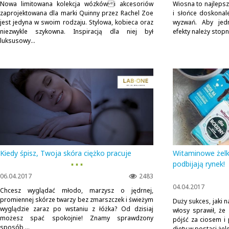
Nowa limitowana kolekcja wózków i akcesoriów
Wiosna to najleps
zaprojektowana dla marki Quinny przez Rachel Zoe
i słońce doskona
jest jedyna w swoim rodzaju. Stylowa, kobieca oraz
wyzwań. Aby jedn
niezwykle szykowna. Inspiracją dla niej był
efekty należy stop
luksusowy...
Kiedy śpisz, Twoja skóra ciężko pracuje
Witaminowe żelki 
▪ ▪ ▪
podbijają rynek!
06.04.2017
2483
04.04.2017
Chcesz wyglądać młodo, marzysz o jędrnej,
promiennej skórze twarzy bez zmarszczek i świeżym
Duży sukces, jaki 
wyglądzie zaraz po wstaniu z łóżka? Od dzisiaj
włosy sprawił, że
możesz spać spokojnie! Znamy sprawdzony
pójść za ciosem i
sposób,...
diety w postaci żele