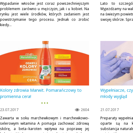
Wypadanie włosów jest coraz powszechniejszym
Lato to szczegó
problemem zarówno u mężczyzn, jak i u kobiet. Na
Wyjeżdżamy na wak
rynku jest wiele środków, których zadaniem jest
na świeżym powiet
powstrzymanie tego procesu. Jednak co zrobić
swojej skórze. Spra
kiedy...
Kolory zdrowia Marwit. Pomarańczowy to
Wypełniacze, czyl
promienna cera!
młody wygląd
▪ ▪ ▪
23.07.2017
2604
21.07.2017
Zawarta w soku marchewkowym i marchewkowo-
Preparaty wypełni
selerowym witamina A pomaga zachować zdrową
oparte są na kw
skórę, a beta–karoten wpływa na poprawę jej
substancja natural