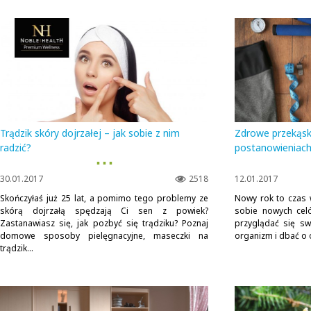
Trądzik skóry dojrzałej – jak sobie z nim
Zdrowe przekąs
radzić?
postanowieniac
▪ ▪ ▪
30.01.2017
2518
12.01.2017
Skończyłaś już 25 lat, a pomimo tego problemy ze
Nowy rok to czas 
skórą dojrzałą spędzają Ci sen z powiek?
sobie nowych cel
Zastanawiasz się, jak pozbyć się trądziku? Poznaj
przyglądać się sw
domowe sposoby pielęgnacyjne, maseczki na
organizm i dbać o 
trądzik...