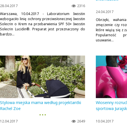
28.04.2017
2316
24.04.2017
Warszawa, 10.04.2017 - Laboratorium Iwostin
wzbogaciło linię ochrony przeciwsłonecznej Iwostin
Obrzęki, wahania
Solecrin o Krem na przebarwienia SPF 50+ Iwostin
zmęczenie czy roz
Solecrin Lucidin®. Preparat jest przeznaczony do
które wiążą się z
bardzo...
Popularność pr
usuwanie...
Stylowa miejska mama według projektantki
Wiosenny rozru
Rachel Zoe
sportowa Jurajs
▪ ▪ ▪
12.04.2017
2649
10.04.2017