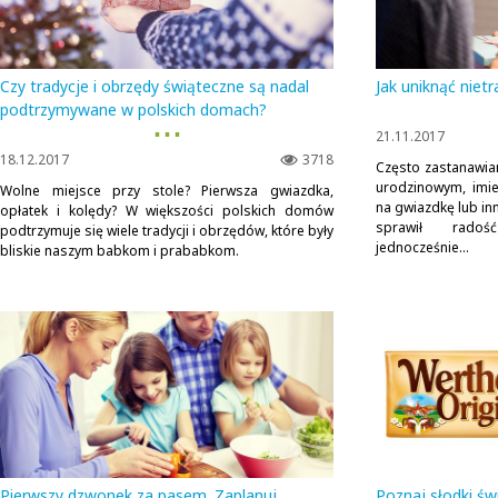
Czy tradycje i obrzędy świąteczne są nadal
Jak uniknąć niet
podtrzymywane w polskich domach?
▪ ▪ ▪
21.11.2017
18.12.2017
3718
Często zastanawia
urodzinowym, imie
Wolne miejsce przy stole? Pierwsza gwiazdka,
na gwiazdkę lub in
opłatek i kolędy? W większości polskich domów
sprawił radoś
podtrzymuje się wiele tradycji i obrzędów, które były
jednocześnie...
bliskie naszym babkom i prababkom.
Pierwszy dzwonek za pasem. Zaplanuj
Poznaj słodki świ