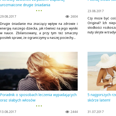
urozmaicone drugie śniadania
▪ ▪ ▪
23.08.2017
29.08.2017
2604
Czy może być coś 
Original? Ich nie
Drugie śniadanie ma znaczący wpływ na zdrowie i
słodkości rozkosz
energię naszego dziecka, jak również na jego wyniki
nuty skryte w tradyc
w nauce. Zbilansowany, a przy tym też smaczny
posiłek sprawi, że ograniczymy u naszej pociechy...
Poradnik o sposobach leczenia wypadających
5 najgorszych rze
oraz słabych włosów
skórze latem!
▪ ▪ ▪
13.08.2017
2444
31.07.2017