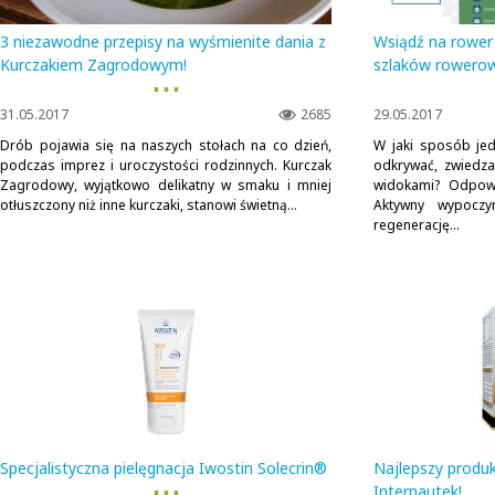
3 niezawodne przepisy na wyśmienite dania z
Wsiądź na rower 
Kurczakiem Zagrodowym!
szlaków rowerow
▪ ▪ ▪
31.05.2017
2685
29.05.2017
Drób pojawia się na naszych stołach na co dzień,
W jaki sposób jed
podczas imprez i uroczystości rodzinnych. Kurczak
odkrywać, zwiedza
Zagrodowy, wyjątkowo delikatny w smaku i mniej
widokami? Odpowi
otłuszczony niż inne kurczaki, stanowi świetną...
Aktywny wypoczy
regenerację...
Specjalistyczna pielęgnacja Iwostin Solecrin®
Najlepszy produk
▪ ▪ ▪
Internautek!