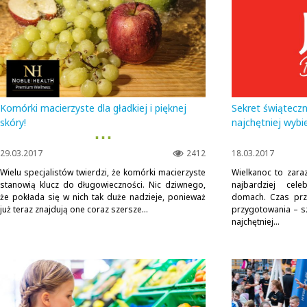
Komórki macierzyste dla gładkiej i pięknej
Sekret świątecz
skóry!
najchętniej wybi
▪ ▪ ▪
29.03.2017
2412
18.03.2017
Wielu specjalistów twierdzi, że komórki macierzyste
Wielkanoc to zar
stanowią klucz do długowieczności. Nic dziwnego,
najbardziej cel
że pokłada się w nich tak duże nadzieje, ponieważ
domach. Czas prze
już teraz znajdują one coraz szersze...
przygotowania – sz
najchętniej...