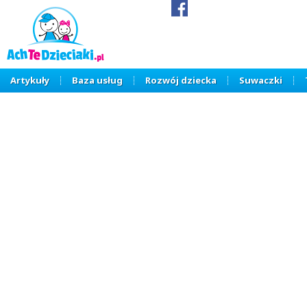
Artykuły
Baza usług
Rozwój dziecka
Suwaczki