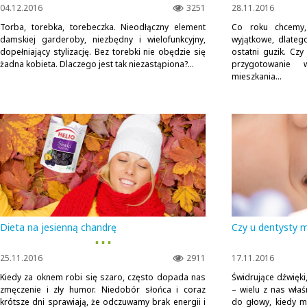
04.12.2016
3251
28.11.2016
Torba, torebka, torebeczka. Nieodłączny element
Co roku chcemy,
damskiej garderoby, niezbędny i wielofunkcyjny,
wyjątkowe, dlateg
dopełniający stylizację. Bez torebki nie obędzie się
ostatni guzik. Cz
żadna kobieta. Dlaczego jest tak niezastąpiona?...
przygotowanie w
mieszkania...
Dieta na jesienną chandrę
Czy u dentysty m
▪ ▪ ▪
25.11.2016
2911
17.11.2016
Kiedy za oknem robi się szaro, często dopada nas
Świdrujące dźwięki,
zmęczenie i zły humor. Niedobór słońca i coraz
– wielu z nas właś
krótsze dni sprawiają, że odczuwamy brak energii i
do głowy, kiedy m