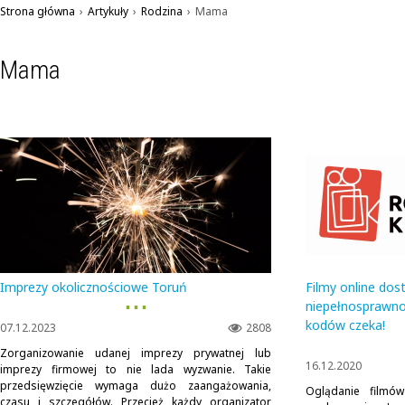
Strona główna
›
Artykuły
›
Rodzina
›
Mama
Mama
Imprezy okolicznościowe Toruń
Filmy online dos
▪ ▪ ▪
niepełnosprawno
kodów czeka!
07.12.2023
2808
Zorganizowanie udanej imprezy prywatnej lub
16.12.2020
imprezy firmowej to nie lada wyzwanie. Takie
przedsięwzięcie wymaga dużo zaangażowania,
Oglądanie filmów
czasu i szczegółów. Przecież każdy organizator