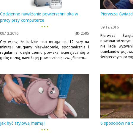
Codzienne nawilżanie powierzchni oka w
Pierwsza Gwiaz
pracy przy komputerze
▪ ▪ ▪
09.12.2016
09.12.2016
2595
Pierwsze Świ
nowonarodzonym c
Czy wiesz, że ludzkie oko mruga ok. 12 razy na
nie lada wyzwan
minutę? Mrugamy nieświadomie, spontanicznie i
opiekunów pojawi
regularnie, dzięki czemu powieka, ocierająca się o
świątecznymi przyg
gałkę oczną, nawilża jej powierzchnię tzw. „filmem...
Jak być stylową mamą?
6 sposobów na t
▪ ▪ ▪