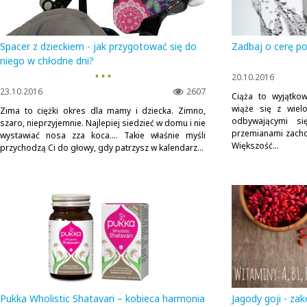
Spacer z dzieckiem - jak przygotować się do
Zadbaj o cerę po
niego w chłodne dni?
▪ ▪ ▪
20.10.2016
23.10.2016
2607
Ciąża to wyjątkow
wiąże się z wie
Zima to ciężki okres dla mamy i dziecka. Zimno,
odbywającymi si
szaro, nieprzyjemnie. Najlepiej siedzieć w domu i nie
przemianami zacho
wystawiać nosa zza koca…. Takie właśnie myśli
Większość...
przychodzą Ci do głowy, gdy patrzysz w kalendarz...
Pukka Wholistic Shatavari – kobieca harmonia
Jagody goji - za