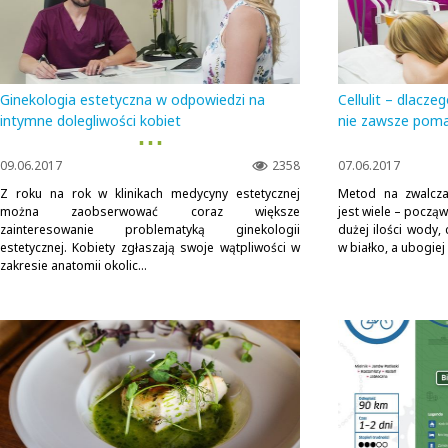
Ginekologia estetyczna w odpowiedzi na
Cellulit – dlacze
intymne dolegliwości kobiet
nie zawsze pom
▪ ▪ ▪
09.06.2017
2358
07.06.2017
Z roku na rok w klinikach medycyny estetycznej
Metod na zwalcza
można zaobserwować coraz większe
jest wiele – począw
zainteresowanie problematyką ginekologii
dużej ilości wody,
estetycznej. Kobiety zgłaszają swoje wątpliwości w
w białko, a ubogie
zakresie anatomii okolic...