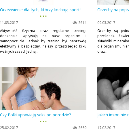
Orzeźwienie dla tych, którzy kochają sport!
Orzechy na popr
▪ ▪ ▪
11.03.2017
2614
09.03.2017
Aktywność fizyczna oraz regularne treningi
Orzechy są jedną
doskonale wpływają na nasz organizm i
przekąsek. Zawie
samopoczucie. Jednak by trening był naprawdę
składniki mineral
efektywny i bezpieczny, należy przestrzegać kilku
dla organizmu nie
ważnych zasad. Jedną...
oraz...
Czy Polki uprawiają seks po porodzie?
Jakich imion nie
▪ ▪ ▪
25.02.2017
2669
17.02.2017