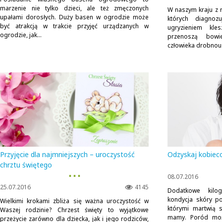
marzenie nie tylko dzieci, ale też zmęczonych
W naszym kraju z r
upałami dorosłych. Duży basen w ogrodzie może
których diagnoz
być atrakcją w trakcie przyjęć urządzanych w
ugryzieniem kle
ogrodzie, jak...
przenoszą bow
człowieka drobnous
Przyjęcie dla najmniejszych – uroczystość
Odzyskaj kobiec
chrztu świętego
▪ ▪ ▪
08.07.2016
25.07.2016
4145
Dodatkowe kilo
kondycja skóry po
Wielkimi krokami zbliża się ważna uroczystość w
którymi martwią s
Waszej rodzinie? Chrzest święty to wyjątkowe
mamy. Poród mo
przeżycie zarówno dla dziecka, jak i jego rodziców,