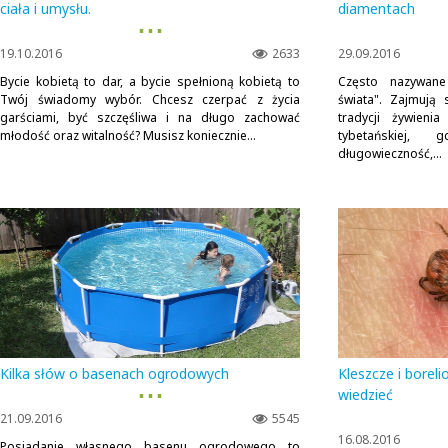
ciała i umysłu.
diamentach
▪ ▪ ▪
19.10.2016
2633
29.09.2016
Bycie kobietą to dar, a bycie spełnioną kobietą to
Często nazywane
Twój świadomy wybór. Chcesz czerpać z życia
świata". Zajmują 
garściami, być szczęśliwa i na długo zachować
tradycji żywieni
młodość oraz witalność? Musisz koniecznie...
tybetańskiej,
długowieczność,...
Kilka słów o basenach ogrodowych
Kleszcze i borel
▪ ▪ ▪
wiedzieć
21.09.2016
5545
16.08.2016
Posiadanie własnego basenu ogrodowego to