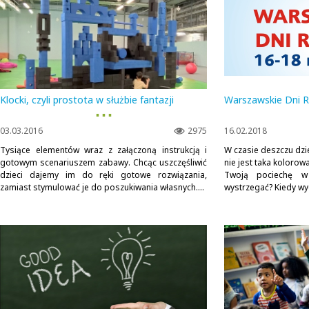
Klocki, czyli prostota w służbie fantazji
Warszawskie Dni 
▪ ▪ ▪
03.03.2016
2975
16.02.2018
Tysiące elementów wraz z załączoną instrukcją i
W czasie deszczu dzi
gotowym scenariuszem zabawy. Chcąc uszczęśliwić
nie jest taka koloro
dzieci dajemy im do ręki gotowe rozwiązania,
Twoją pociechę w 
zamiast stymulować je do poszukiwania własnych....
wystrzegać? Kiedy wyc