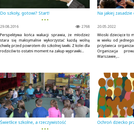
Do szkoły, gotowi? Start!
Na jakiej zasadzie 
▪ ▪ ▪
29.08.2016
2768
20.05.2022
Perspektywa końca wakacji sprawia, że młodzież
Wioski dziecięce to 
stara się maksymalnie wykorzystać każdą wolną
w wieku od jednego 
chwilę przed powrotem do szkolnej ławki. Z kolei dla
przyświeca organizacj
rodziców to ostatni moment na zakup wyprawki...
Organizacja pro
Warszawie,...
Świetlice szkolne, a rzeczywistość
Ochroń dziecko pr
▪ ▪ ▪