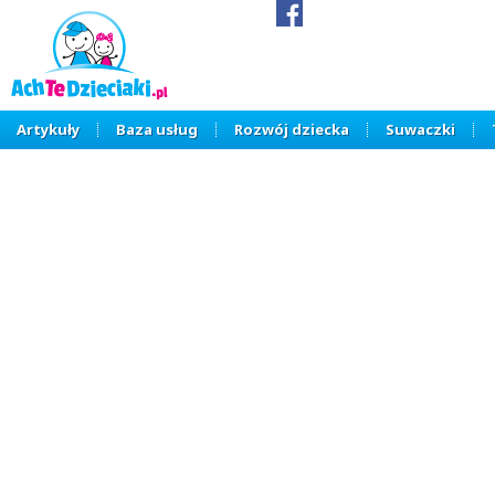
Artykuły
Baza usług
Rozwój dziecka
Suwaczki