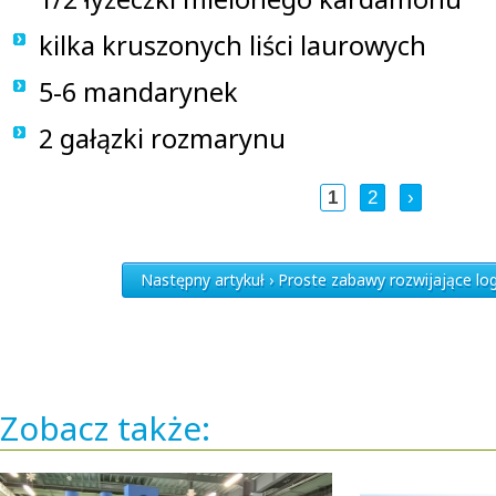
kilka kruszonych liści laurowych
5-6 mandarynek
2 gałązki rozmarynu
1
2
›
Następny artykuł › Proste zabawy rozwijające lo
Zobacz także: