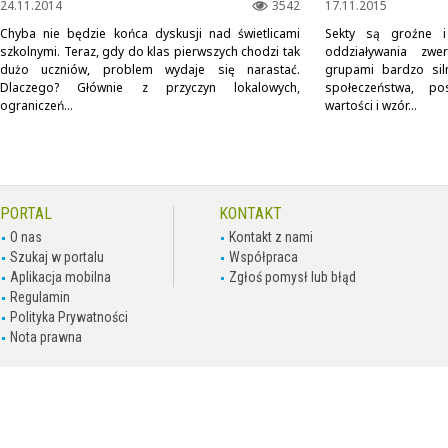
24.11.2014
3542
17.11.2015
Chyba nie będzie końca dyskusji nad świetlicami
Sekty są groźne i
szkolnymi. Teraz, gdy do klas pierwszych chodzi tak
oddziaływania zwe
dużo uczniów, problem wydaje się narastać.
grupami bardzo sil
Dlaczego? Głównie z przyczyn lokalowych,
społeczeństwa, po
ograniczeń...
wartości i wzór...
PORTAL
KONTAKT
O nas
Kontakt z nami
Szukaj w portalu
Współpraca
Aplikacja mobilna
Zgłoś pomysł lub błąd
Regulamin
Polityka Prywatności
Nota prawna