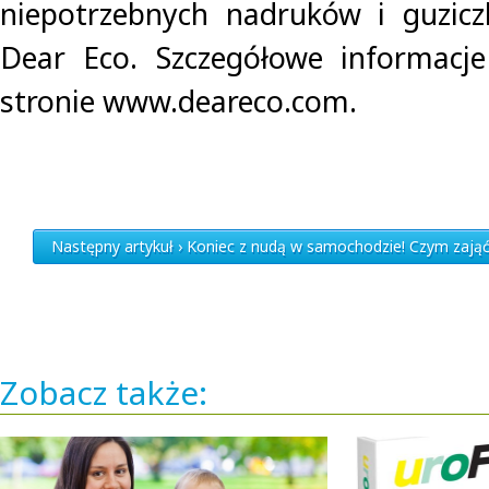
niepotrzebnych nadruków i guzicz
Dear Eco. Szczegółowe informacj
stronie www.deareco.com.
Następny artykuł › Koniec z nudą w samochodzie! Czym zają
Zobacz także: