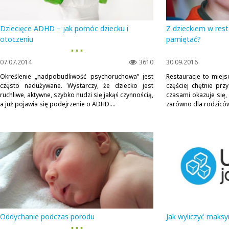
Dziecięce ADHD – jak pomóc dziecku i
Z dzieckiem w rest
otoczeniu
pamiętać?
▪ ▪ ▪
07.07.2014
3610
30.09.2016
Określenie „nadpobudliwość psychoruchowa” jest
Restauracje to miejs
często nadużywane. Wystarczy, że dziecko jest
częściej chętnie prz
ruchliwe, aktywne, szybko nudzi się jakąś czynnością,
czasami okazuje się,
a już pojawia się podejrzenie o ADHD....
zarówno dla rodziców, 
Oddychanie podczas porodu
Jak wyliczyć maks
▪ ▪ ▪