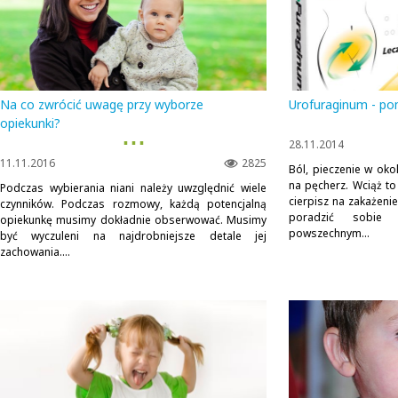
Na co zwrócić uwagę przy wyborze
Urofuraginum - p
opiekunki?
▪ ▪ ▪
28.11.2014
11.11.2016
2825
Ból, pieczenie w oko
na pęcherz. Wciąż 
Podczas wybierania niani należy uwzględnić wiele
cierpisz na zakażeni
czynników. Podczas rozmowy, każdą potencjalną
poradzić sobie
opiekunkę musimy dokładnie obserwować. Musimy
powszechnym...
być wyczuleni na najdrobniejsze detale jej
zachowania....