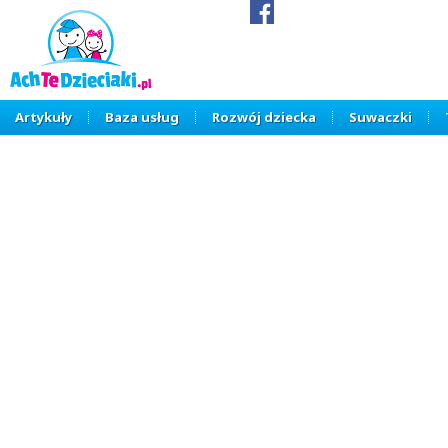
Artykuły
Baza usług
Rozwój dziecka
Suwaczki