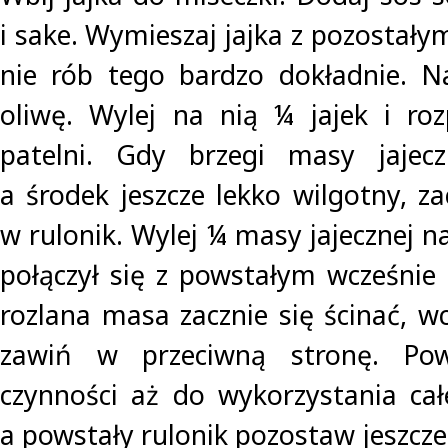
i sake. Wymieszaj jajka z pozostałym
nie rób tego bardzo dokładnie. Na
oliwę. Wylej na nią ¼ jajek i ro
patelni. Gdy brzegi masy jajecz
a środek jeszcze lekko wilgotny, za
w rulonik. Wylej ¼ masy jajecznej na
połączył się z powstałym wcześnie 
rozlana masa zacznie się ścinać, wc
zawiń w przeciwną stronę. Powt
czynności aż do wykorzystania całe
a powstały rulonik pozostaw jeszcze 