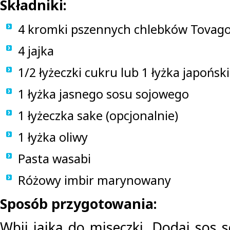
Składniki:
4 kromki pszennych chlebków Tovag
4 jajka
1/2 łyżeczki cukru lub 1 łyżka japońsk
1 łyżka jasnego sosu sojowego
1 łyżeczka sake (opcjonalnie)
1 łyżka oliwy
Pasta wasabi
Różowy imbir marynowany
Sposób przygotowania:
Wbij jajka do miseczki. Dodaj sos 