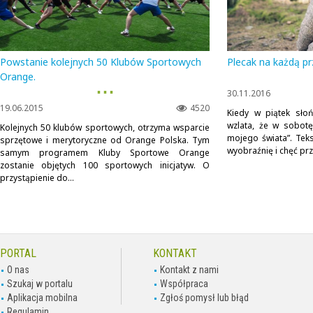
Powstanie kolejnych 50 Klubów Sportowych
Plecak na każdą p
Orange.
▪ ▪ ▪
30.11.2016
19.06.2015
4520
Kiedy w piątek sło
wzlata, że w sobot
Kolejnych 50 klubów sportowych, otrzyma wsparcie
mojego świata”. Teks
sprzętowe i merytoryczne od Orange Polska. Tym
wyobraźnię i chęć prz
samym programem Kluby Sportowe Orange
zostanie objętych 100 sportowych inicjatyw. O
przystąpienie do...
PORTAL
KONTAKT
O nas
Kontakt z nami
Szukaj w portalu
Współpraca
Aplikacja mobilna
Zgłoś pomysł lub błąd
Regulamin