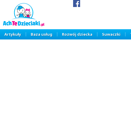
Artykuły
Baza usług
Rozwój dziecka
Suwaczki