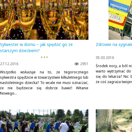
Sylwester w domu – jak spędzić go ze
Zdrowie na sygnal
starszym dzieckiem?
▪ ▪ ▪
05.03.2016
27.12.2016
2951
Środek nocy, a ból n
warto wytrzymać do
Wszystko wskazuje na to, że tegorocznego
się do lekarza? Nic b
sylwestra spędzicie w towarzystwie kilkuletniego lub
że coś zagraża twojem
nastoletniego dziecka? To wcale nie musi oznaczać,
że nie będziecie się dobrze bawić! Witanie
Nowego...