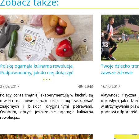
Zobacz także:
Polskę ogarnęła kulinarna rewolucja.
Twoje dziecko tren
Podpowiadamy, jak do niej dołączyć
zawsze zdrowie
▪ ▪ ▪
27.08.2017
2943
16.10.2017
Polacy coraz chętniej eksperymentują w kuchni, są
Aktywność fizyczna
otwarci na nowe smaki oraz lubią zaskakiwać
dorosłych, jak i dzi
znajomych i bliskich oryginalnymi potrawami.
w utrzymywaniu prawi
Osobom, których jeszcze nie ogarnęła kulinarna
podnosi odporność. D
rewolucja...