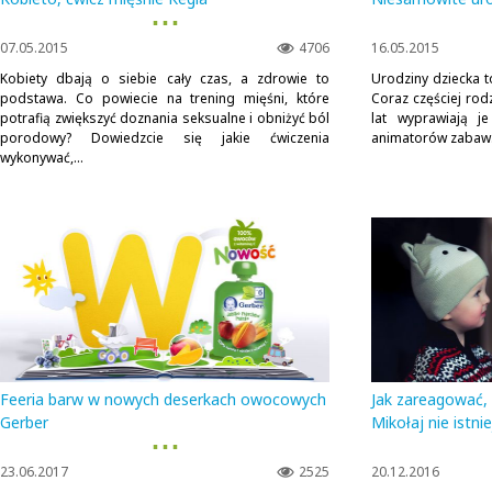
▪ ▪ ▪
07.05.2015
4706
16.05.2015
Kobiety dbają o siebie cały czas, a zdrowie to
Urodziny dziecka 
podstawa. Co powiecie na trening mięśni, które
Coraz częściej rod
potrafią zwiększyć doznania seksualne i obniżyć ból
lat wyprawiają je
porodowy? Dowiedzcie się jakie ćwiczenia
animatorów zabaw. 
wykonywać,...
Feeria barw w nowych deserkach owocowych
Jak zareagować, 
Gerber
Mikołaj nie istni
▪ ▪ ▪
23.06.2017
2525
20.12.2016