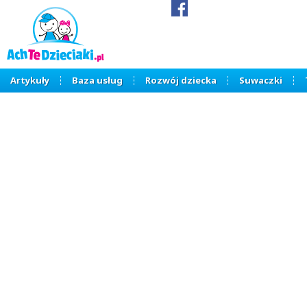
Artykuły
Baza usług
Rozwój dziecka
Suwaczki