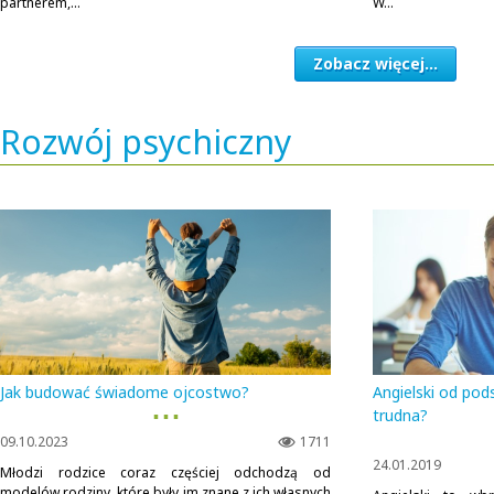
partnerem,...
W...
Zobacz więcej...
Rozwój psychiczny
Jak budować świadome ojcostwo?
Angielski od pod
▪ ▪ ▪
trudna?
09.10.2023
1711
24.01.2019
Młodzi rodzice coraz częściej odchodzą od
modelów rodziny, które były im znane z ich własnych