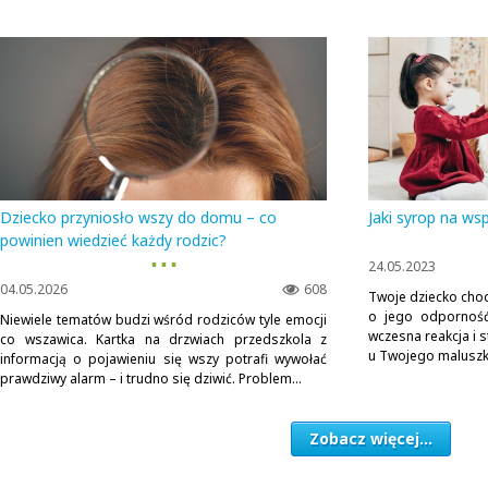
Dziecko przyniosło wszy do domu – co
Jaki syrop na ws
powinien wiedzieć każdy rodzic?
▪ ▪ ▪
24.05.2023
04.05.2026
608
Twoje dziecko chod
o jego odporność
Niewiele tematów budzi wśród rodziców tyle emocji
wczesna reakcja i
co wszawica. Kartka na drzwiach przedszkola z
u Twojego maluszka.
informacją o pojawieniu się wszy potrafi wywołać
prawdziwy alarm – i trudno się dziwić. Problem...
Zobacz więcej...