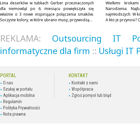
Linia deserków w tubkach Gerber przeznaczonych
Wielkimi krokam
dla niemowląt po 6. miesiącu powiększyła się
Narodzenia. Najb
właśnie o 3 nowe inspirujące połączenia smaków.
najmłodszych. W k
Soczyste kolory, w które ubrano musy, przywodzą...
A kto je przynosi? O
REKLAMA:
Outsourcing IT P
informatyczne dla firm
::
Usługi IT
PORTAL
KONTAKT
O nas
Kontakt z nami
Szukaj w portalu
Współpraca
Aplikacja mobilna
Zgłoś pomysł lub błąd
Regulamin
Polityka Prywatności
Nota prawna