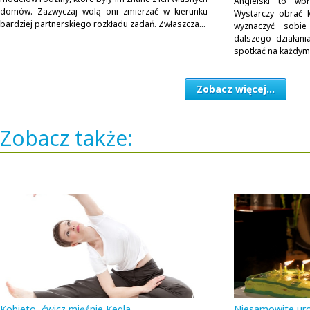
Angielski to wb
domów. Zazwyczaj wolą oni zmierzać w kierunku
Wystarczy obrać 
bardziej partnerskiego rozkładu zadań. Zwłaszcza...
wyznaczyć sobie
dalszego działan
spotkać na każdym.
Zobacz więcej...
Zobacz także:
Kobieto, ćwicz mięśnie Kegla
Niesamowite uro