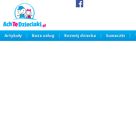
Artykuły
Baza usług
Rozwój dziecka
Suwaczki