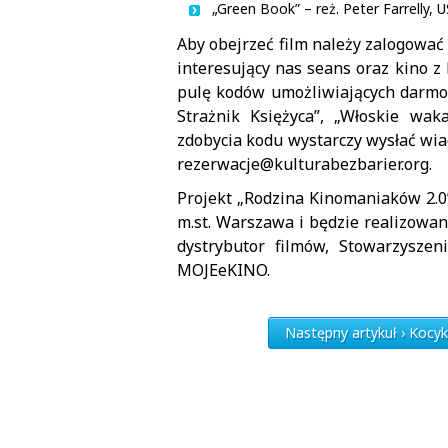
„Green Book” – reż. Peter Farrelly, 
Aby obejrzeć film należy zalogować
interesujący nas seans oraz kino z 
pulę kodów umożliwiających darmow
Strażnik Księżyca”, „Włoskie wa
zdobycia kodu wystarczy wysłać wi
rezerwacje@kulturabezbarier.org
.
Projekt „Rodzina Kinomaniaków 2.0”
m.st. Warszawa i będzie realizowan
dystrybutor filmów, Stowarzyszen
MOJEeKINO.
Następny artykuł › Kocy