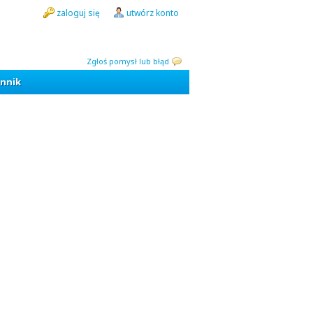
zaloguj się
utwórz konto
Zgłoś pomysł lub błąd
nnik