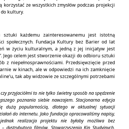
ą korzystać ze wszystkich zmysłów podczas projekcji
do kultury.
 sztuki każdemu zainteresowanemu jest istotną
i społecznych. Fundacja Kultury bez Barier od lat
ń w życiu kulturalnym, a jedną z jej inicjatyw jest
 Jego celem jest stworzenie okazji do odbioru sztuki
ób z niepełnosprawnościami. Przedsięwzięcie przed
arnie w kinach, ale w odpowiedzi na ich zamknięcie
nline‘u, tak aby widzowie ze szczególnymi potrzebami
zy przyjaciółmi to nie tylko świetny sposób na spędzenie
 lepszego poznania siebie nawzajem. Stacjonarna edycja
ię dużą popularnością, dlatego w aktualnej sytuacji
ziałań do internetu. Jako fundacja opracowaliśmy napisy,
 jednak realizacja projektu nie byłaby możliwa bez
 dystrybutora filmów, Stowarzyszenia Kin Studyjnych,