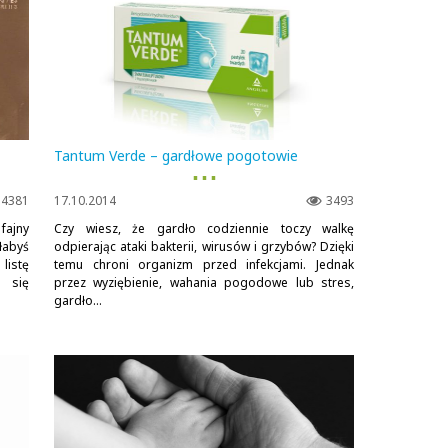
Tantum Verde – gardłowe pogotowie
▪ ▪ ▪
4381
17.10.2014
3493
fajny
Czy wiesz, że gardło codziennie toczy walkę
łabyś
odpierając ataki bakterii, wirusów i grzybów? Dzięki
listę
temu chroni organizm przed infekcjami. Jednak
i się
przez wyziębienie, wahania pogodowe lub stres,
gardło...