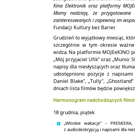
Kina Elektronik oraz platformy MOJE
Mamy nadzieję, że przygotowane 
zainteresowanych i zapewnią im wspa
Fundacji Kultury bez Barier.
Grudzień to wyjątkowy miesiąc, któ
szczególnie w tym okresie ważne
widza. Na platformie MOJEeKINO poj
„Mój przyjaciel Ufik” oraz „Munio: S
napisy dla niesłyszących oraz tłum
udostępniono pozycje z napisami d
Daniel Blake”, „Tully”, „Ghostlan
dniach lista filmów będzie powiększa
Harmonogram nadchodzących filmó
18 grudnia, piątek
„Włoskie wakacje” – PREMIERA, 
z audiodeskrypcją i napisami dla nie