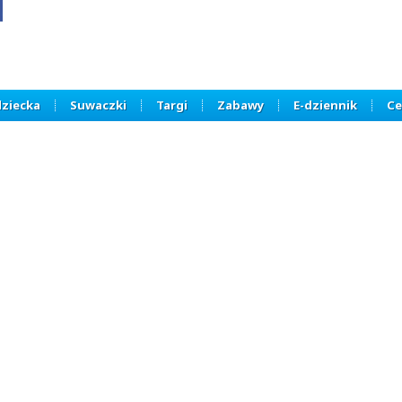
dziecka
Suwaczki
Targi
Zabawy
E-dziennik
Ce