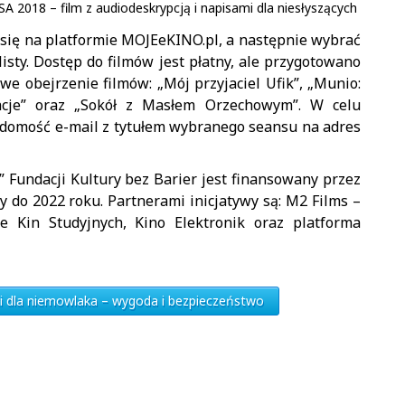
USA 2018 – film z audiodeskrypcją i napisami dla niesłyszących
 się na platformie MOJEeKINO.pl, a następnie wybrać
listy. Dostęp do filmów jest płatny, ale przygotowano
e obejrzenie filmów: „Mój przyjaciel Ufik”, „Munio:
kacje” oraz „Sokół z Masłem Orzechowym”. W celu
adomość e-mail z tytułem wybranego seansu na adres
 Fundacji Kultury bez Barier jest finansowany przez
y do 2022 roku. Partnerami inicjatywy są: M2 Films –
ie Kin Studyjnych, Kino Elektronik oraz platforma
ki dla niemowlaka – wygoda i bezpieczeństwo