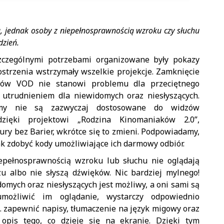
, jednak osoby z niepełnosprawnością wzroku czy słuchu
dzień.
czególnymi potrzebami organizowane były pokazy
strzenia wstrzymały wszelkie projekcje. Zamknięcie
sów VOD nie stanowi problemu dla przeciętnego
 utrudnieniem dla niewidomych oraz niesłyszących.
lmy nie są zazwyczaj dostosowane do widzów
dzięki projektowi „Rodzina Kinomaniaków 2.0”,
ry bez Barier, wkrótce się to zmieni. Podpowiadamy,
ak zdobyć kody umożliwiające ich darmowy odbiór.
epełnosprawnością wzroku lub słuchu nie oglądają
u albo nie słyszą dźwięków. Nic bardziej mylnego!
omych oraz niesłyszących jest możliwy, a oni sami są
umożliwić im oglądanie, wystarczy odpowiednio
n. zapewnić napisy, tłumaczenie na język migowy oraz
 opis tego, co dzieje się na ekranie. Dzięki tym