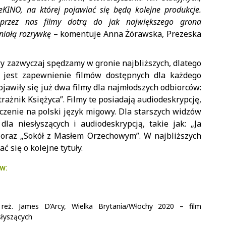
eKINO, na której pojawiać się będą kolejne produkcje.
przez nas filmy dotrą do jak największego grona
niałą rozrywkę
– komentuje Anna Żórawska, Prezeska
ry zazwyczaj spędzamy w gronie najbliższych, dlatego
 jest zapewnienie filmów dostępnych dla każdego
awiły się już dwa filmy dla najmłodszych odbiorców:
trażnik Księżyca”. Filmy te posiadają audiodeskrypcję,
aczenie na polski język migowy. Dla starszych widzów
la niesłyszących i audiodeskrypcją, takie jak: „Ja
d” oraz „Sokół z Masłem Orzechowym”. W najbliższych
ć się o kolejne tytuły.
w:
reż. James D’Arcy, Wielka Brytania/Włochy 2020 – film
słyszących