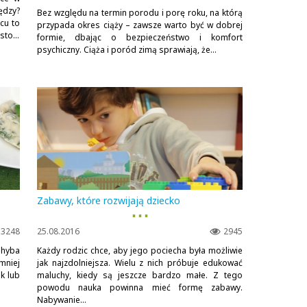
ędzy?
Bez względu na termin porodu i porę roku, na którą
cu to
przypada okres ciąży – zawsze warto być w dobrej
to...
formie, dbając o bezpieczeństwo i komfort
psychiczny. Ciąża i poród zimą sprawiają, że...
Zabawy, które rozwijają dziecko
▪ ▪ ▪
3248
25.08.2016
2945
Chyba
Każdy rodzic chce, aby jego pociecha była możliwie
mniej
jak najzdolniejsza. Wielu z nich próbuje edukować
ik lub
maluchy, kiedy są jeszcze bardzo małe. Z tego
powodu nauka powinna mieć formę zabawy.
Nabywanie...