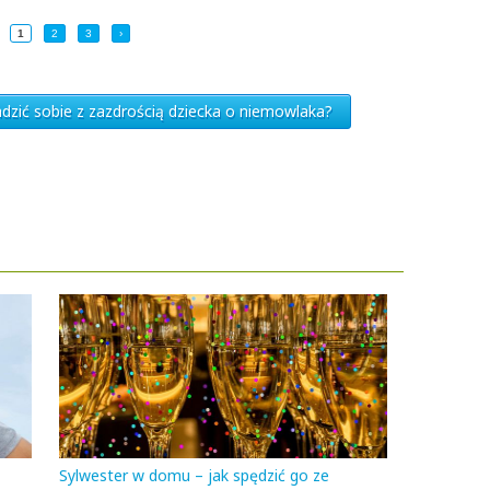
1
2
3
›
adzić sobie z zazdrością dziecka o niemowlaka?
Sylwester w domu – jak spędzić go ze