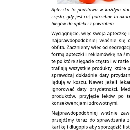
Apteczka to podstawa w każdym dom
często, gdy jest coś potrzebne to ak
biegów do apteki i z powrotem.
Wyciągnijcie, więc swoja apteczkę
najprawdopodobniej właśnie się o
obfita. Zaczniemy więc od segregacj
formą apteczki i reklamówkę na śm
te po które sięgacie często i w razi
trafiają wszystkie produkty, które 
sprawdzaj dokładnie daty przydat
lądują w koszu. Nawet jeżeli leka
ignorować daty przydatności. Me
produktów, przyjęcie leków po 
konsekwencjami zdrowotnymi.
Najprawdopodobniej właśnie zawa
przejdźmy teraz do sprawdzania za
kartkę i długopis aby sporządzić li