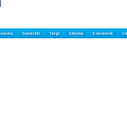
dziecka
Suwaczki
Targi
Zabawy
E-dziennik
Ce