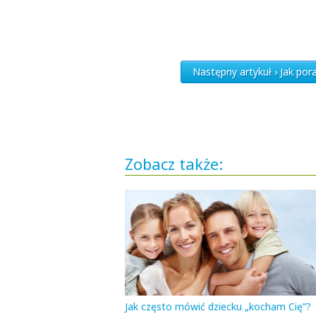
Następny artykuł › Jak por
Zobacz także:
Jak często mówić dziecku „kocham Cię”?