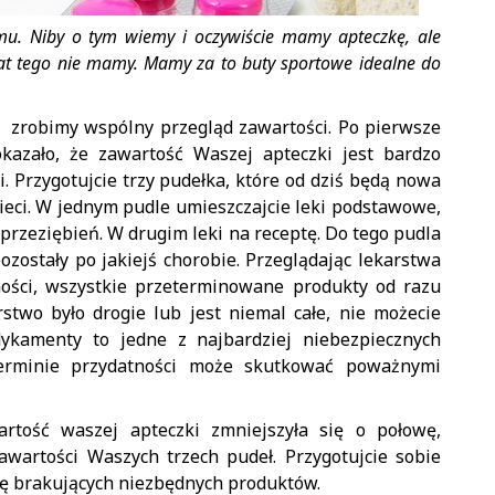
u. Niby o tym wiemy i oczywiście mamy apteczkę, ale
urat tego nie mamy. Mamy za to buty sportowe idealne do
 i zrobimy wspólny przegląd zawartości. Po pierwsze
kazało, że zawartość Waszej apteczki jest bardzo
i. Przygotujcie trzy pudełka, które od dziś będą nowa
ieci. W jednym pudle umieszczajcie leki podstawowe,
e przeziębień. W drugim leki na receptę. Do tego pudla
pozostały po jakiejś chorobie. Przeglądając lekarstwa
ności, wszystkie przeterminowane produkty od razu
rstwo było drogie lub jest niemal całe, nie możecie
dykamenty to jedne z najbardziej niebezpiecznych
terminie przydatności może skutkować poważnymi
rtość waszej apteczki zmniejszyła się o połowę,
wartości Waszych trzech pudeł. Przygotujcie sobie
stę brakujących niezbędnych produktów.