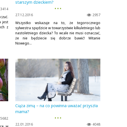
starszym dzieckiem?
▪ ▪ ▪
3414
27.12.2016
2957
czuć.
 jest
Wszystko wskazuje na to, że tegorocznego
ych z
sylwestra spędzicie w towarzystwie kilkuletniego lub
nastoletniego dziecka? To wcale nie musi oznaczać,
że nie będziecie się dobrze bawić! Witanie
Nowego...
Ciąża zimą – na co powinna uważać przyszła
mama?
▪ ▪ ▪
5682
22.01.2016
4048
hce w