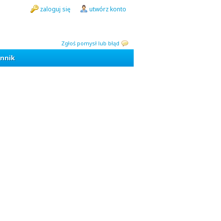
zaloguj się
utwórz konto
Zgłoś pomysł lub błąd
nnik