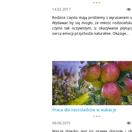
▪ ▪ ▪
14.02.2017
Rodzice często mają problemy z wyrażaniem u
Wydawać by się mogło, że miłość rodzicielska
czymś tak oczywistym, iż okazywanie płynąc
serca emocji przychodzi naturalnie. Okazuje...
Praca dla nastolatków w wakacje
▪ ▪ ▪
06.06.2015
Wasze dziecko jest już prawie dorosłe i c