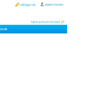
zaloguj się
utwórz konto
Zgłoś pomysł lub błąd
nnik