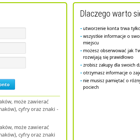
Dlaczego warto si
utworzenie konta trwa tylko 
wszystkie informacje o swo
miejscu
możesz obserwować jak Twoj
rozwijają się prawidłowo
zrobisz zakupy dla swoich d
otrzymasz informacje o za
nie musisz pamiętać o róż
onto
pociech
naków, może zawierać
naków), cyfry oraz znaki -
naków, może zawierać
znaków), cyfry oraz znaki