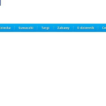
dziecka
Suwaczki
Targi
Zabawy
E-dziennik
Ce