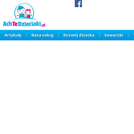
Artykuły
Baza usług
Rozwój dziecka
Suwaczki