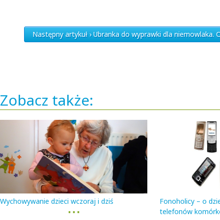
Następny artykuł › Ubranka do wyprawki dla niemowlaka.
Zobacz także:
Wychowywanie dzieci wczoraj i dziś
Fonoholicy – o dzi
▪ ▪ ▪
telefonów komór