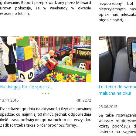
grillowanie. Raport przeprowadzony przez Millward
niepotrzebny bó
Brown pokazuje, że w weekendy w okresie
nieprzyjemnych na
wiosenno-letnim...
opieki nad mleczak
błędnie sądzi,...
Nie biegaj, bo się spocisz…
Lusterko do samoc
▪ ▪ ▪
malucha na oku!
13.11.2015
3272
25.06.2015
Dzieci każdego dnia na aktywności fizycznej powinny
spędzać co najmniej 60 minut. Jednak odpowiednia
Są takie rozwiązan
ilość czasu poświęconego na ruch to nie wszystko.
wszyscy zmotoryzow
Zadbać trzeba także o różnorodność formy...
którzy podróżują d
lusterko na zagłó