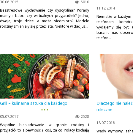
30.06.2015
5010
11.12.2014
Bezstresowe wychowanie czy dyscyplina? Porady
mamy i babci czy wirtualnych przyjaciółek? Jedno,
Niemalże w każdym 
dwoje, troje dzieci...a może siedmioro? Modele
telefonami komór
rodziny zmieniały się przez lata. Niektóre widać już...
wydajemy się być uz
bacznie nas obserw
telefon...
Grill – kulinarna sztuka dla każdego
Dlaczego nie należ
▪ ▪ ▪
mleczne
05.07.2017
2528
18.07.2018
Wspólne biesiadowanie w gronie rodziny i
przyjaciół to z pewnością coś, za co Polacy kochają
Wady wymowy, zaha