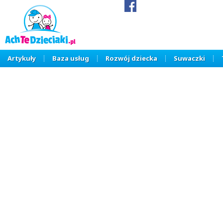
Artykuły
Baza usług
Rozwój dziecka
Suwaczki