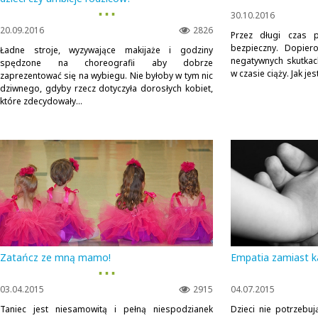
▪ ▪ ▪
30.10.2016
20.09.2016
2826
Przez długi czas 
bezpieczny. Dopier
Ładne stroje, wyzywające makijaże i godziny
negatywnych skutka
spędzone na choreografii aby dobrze
w czasie ciąży. Jak j
zaprezentować się na wybiegu. Nie byłoby w tym nic
dziwnego, gdyby rzecz dotyczyła dorosłych kobiet,
które zdecydowały...
Zatańcz ze mną mamo!
Empatia zamiast k
▪ ▪ ▪
03.04.2015
2915
04.07.2015
Taniec jest niesamowitą i pełną niespodzianek
Dzieci nie potrzebu