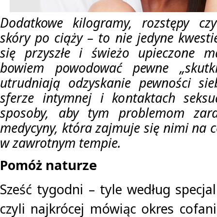
Dodatkowe kilogramy, rozstępy cz
skóry po ciąży – to nie jedyne kwest
się przyszłe i świeżo upieczone 
bowiem powodować pewne „skutki
utrudniają odzyskanie pewności sie
sferze intymnej i kontaktach seksu
sposoby, aby tym problemom zarad
medycyny, która zajmuje się nimi na co
w zawrotnym tempie.
Pomóż naturze
Sześć tygodni – tyle według specja
czyli najkrócej mówiąc okres cofani