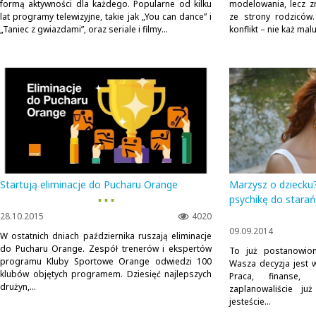
formą aktywności dla każdego. Popularne od kilku
modelowania, lecz z
lat programy telewizyjne, takie jak „You can dance” i
ze strony rodziców.
„Taniec z gwiazdami”, oraz seriale i filmy...
konflikt – nie każ malu
Startują eliminacje do Pucharu Orange
Marzysz o dziecku?
▪ ▪ ▪
psychikę do starań
28.10.2015
4020
09.09.2014
W ostatnich dniach października ruszają eliminacje
do Pucharu Orange. Zespół trenerów i ekspertów
To już postanowion
programu Kluby Sportowe Orange odwiedzi 100
Wasza decyzja jest w
klubów objętych programem. Dziesięć najlepszych
Praca, finanse
drużyn,...
zaplanowaliście ju
jesteście...