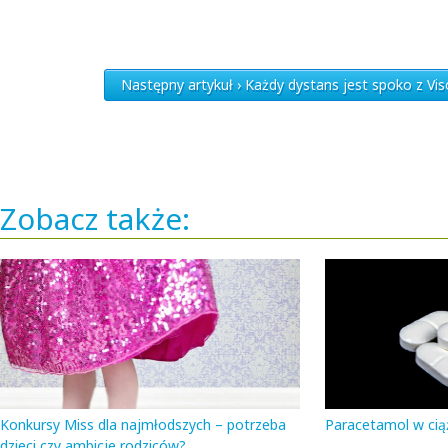
Następny artykuł › Każdy dystans jest spoko z Visol
Zobacz także:
Konkursy Miss dla najmłodszych – potrzeba
Paracetamol w cią
dzieci czy ambicje rodziców?