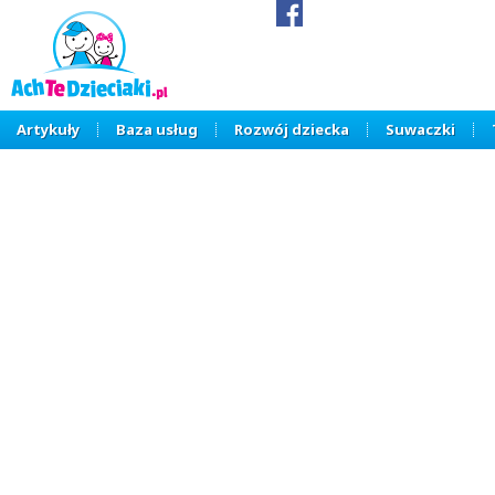
Artykuły
Baza usług
Rozwój dziecka
Suwaczki