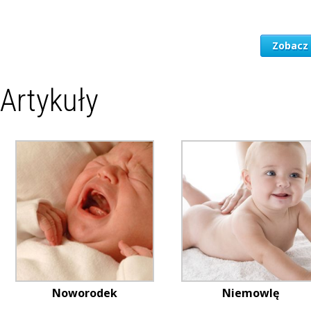
Zobacz 
Artykuły
Noworodek
Niemowlę