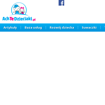
Artykuły
Baza usług
Rozwój dziecka
Suwaczki