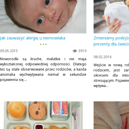
Jak zauważyć alergię u niemowlaka
Zmieniamy podejśc
▪ ▪ ▪
prezenty dla świe
09.05.2015
3919
08.02.2016
Noworodki są kruche, malutkie i nie maja
wykształconej odpowiedniej odporności. Dlatego
Wejście w nową rol
też są stale obserwowane przez rodziców, a każda
rodzicem, jest za
anomalia wychwytywana niemal w sekundzie
okresem dla młod
pojawienia się....
stresującym. Pojawie
wpływa...