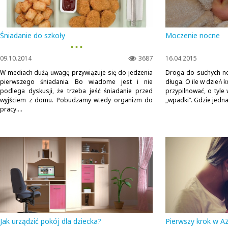
Śniadanie do szkoły
Moczenie nocne
▪ ▪ ▪
09.10.2014
3687
16.04.2015
W mediach dużą uwagę przywiązuje się do jedzenia
Droga do suchych no
pierwszego śniadania. Bo wiadome jest i nie
długa. O ile w dzień
podlega dyskusji, że trzeba jeść śniadanie przed
przypilnować, o tyle
wyjściem z domu. Pobudzamy wtedy organizm do
„wpadki”. Gdzie jednak
pracy....
Jak urządzić pokój dla dziecka?
Pierwszy krok w A