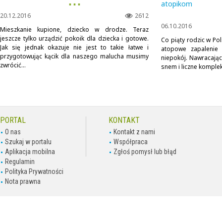
▪ ▪ ▪
atopikom
20.12.2016
2612
06.10.2016
Mieszkanie kupione, dziecko w drodze. Teraz
jeszcze tylko urządzić pokoik dla dziecka i gotowe.
Co piąty rodzic w Po
Jak się jednak okazuje nie jest to takie łatwe i
atopowe zapalenie 
przygotowując kącik dla naszego malucha musimy
niepokój. Nawracają
zwrócić...
snem i liczne kompleks
PORTAL
KONTAKT
O nas
Kontakt z nami
Szukaj w portalu
Współpraca
Aplikacja mobilna
Zgłoś pomysł lub błąd
Regulamin
Polityka Prywatności
Nota prawna