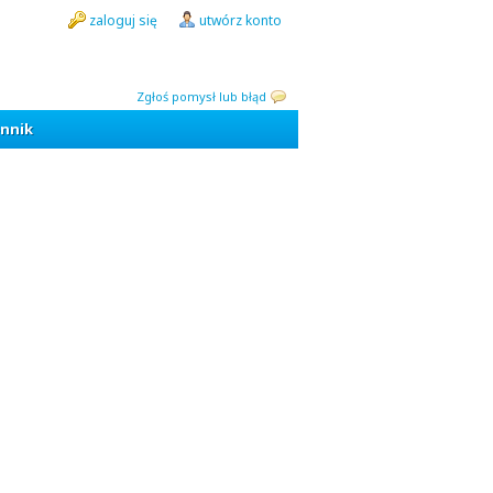
zaloguj się
utwórz konto
Zgłoś pomysł lub błąd
nnik