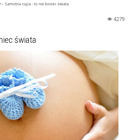
y
›
Samotna ciąża - to nie koniec świata
4279
niec świata