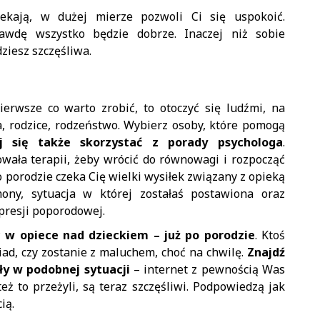
ekają, w dużej mierze pozwoli Ci się uspokoić.
rawdę wszystko będzie dobrze. Inaczej niż sobie
dziesz szczęśliwa.
erwsze co warto zrobić, to otoczyć się ludźmi, na
ka, rodzice, rodzeństwo. Wybierz osoby, które pomogą
j się także skorzystać z porady psychologa
.
ała terapii, żeby wrócić do równowagi i rozpocząć
o porodzie czeka Cię wielki wysiłek związany z opieką
ny, sytuacja w której zostałaś postawiona oraz
resji poporodowej.
c w opiece nad dzieckiem – już po porodzie
. Ktoś
iad, czy zostanie z maluchem, choć na chwilę.
Znajdź
yły w podobnej sytuacji
– internet z pewnością Was
 też to przeżyli, są teraz szczęśliwi. Podpowiedzą jak
ią.