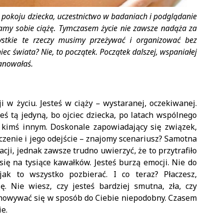
pokoju dziecka, uczestnictwo w badaniach i podglądanie
my sobie ciążę. Tymczasem życie nie zawsze nadąża za
ystkie te rzeczy musimy przeżywać i organizować bez
iec świata? Nie, to początek. Początek dalszej, wspaniałej
lanowałaś.
 w życiu. Jesteś w ciąży – wystaranej, oczekiwanej.
teś tą jedyną, bo ojciec dziecka, po latach wspólnego
 W kimś innym. Doskonale zapowiadający się związek,
zenie i jego odejście – znajomy scenariusz? Samotna
cji, jednak zawsze trudno uwierzyć, że to przytrafiło
się na tysiące kawałków. Jesteś burzą emocji. Nie do
jak to wszystko pozbierać. I co teraz? Płaczesz,
się. Nie wiesz, czy jesteś bardziej smutna, zła, czy
chowywać się w sposób do Ciebie niepodobny. Czasem
e.