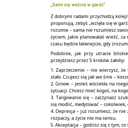
„Sami się weźcie w garść”
Z dobrymi radami przychodzą kolejni
proponują, żebyś „wzięła się w garś
rozumie – sama nie rozumiesz swoich
życiem, jakie planowałaś wieść, za 
czasu będzie łatwiejsze, gdy zrozumie
Podobnie, jak przy utracie blisk
przejdziesz przez 5 kroków żałoby:
1. Zaprzeczenie – nie wierzysz, że
stało. Czujesz się jak we śnie – kos
2. Gniew – jesteś wściekła na nieg
sytuacji. Chcesz mieć kogoś, na kog
3. Targowanie się – zaczynasz szu
się modlić, medytować – cokolwiek,
4. Depresja – już rozumiesz, że nie
rozpaczy, a życie nie ma sensu.
5. Akceptacja – godzisz się z tym, c