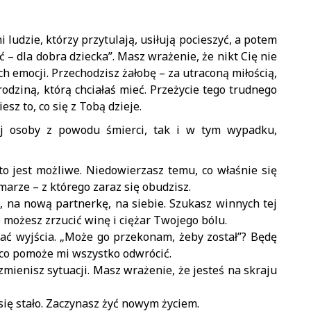
 ludzie, którzy przytulają, usiłują pocieszyć, a potem
ć – dla dobra dziecka”. Masz wrażenie, że nikt Cię nie
 emocji. Przechodzisz żałobę – za utraconą miłością,
rodziną, którą chciałaś mieć. Przeżycie tego trudnego
sz to, co się z Tobą dzieje.
iej osoby z powodu śmierci, tak i w tym wypadku,
 to jest możliwe. Niedowierzasz temu, co właśnie się
zmarze – z którego zaraz się obudzisz.
o, na nową partnerkę, na siebie. Szukasz winnych tej
o możesz zrzucić winę i ciężar Twojego bólu.
kać wyjścia. „Może go przekonam, żeby został”? Będę
 co pomoże mi wszystko odwrócić.
 zmienisz sytuacji. Masz wrażenie, że jesteś na skraju
o się stało. Zaczynasz żyć nowym życiem.