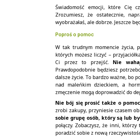
Świadomość emocji, które Cię cz
Zrozumiesz, że ostatecznie, nap
wyobrażałaś, ale dobrze. Jeszcze bę
Poproś o pomoc
W tak trudnym momencie życia, pi
których możesz liczyć – przyjaciół
Ci przez to przejść.
Nie waha
Prawdopodobnie będziesz potrzebow
dalsze życie. To bardzo ważne, bo p
nad maleńkim dzieckiem, a hormo
zmęczenie mogą doprowadzić do dep
Nie bój się prosić także o pomo
zrobi zakupy, przyniesie czasem ob
sobie grupę osób, który są lub b
połączy. Zobaczysz, że inni, którzy
poradzić sobie z nową rzeczywistośc