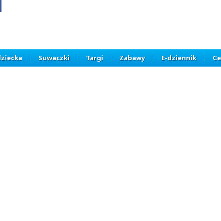
dziecka
Suwaczki
Targi
Zabawy
E-dziennik
Ce