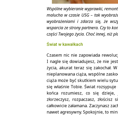
Wspólne wybieranie wyprawki, remont 
malucha w czasie USG – tak wyobraża
wyobrażeniami i zdarza się, że wsz
wsparcia ze strony partnera. Czy to kon
części Twojego życia. Choć innej, niż p
Świat w kawałkach
Czasem nic nie zapowiada rewolucji
I nagle się dowiadujesz, że nie jes
życia, akurat teraz się zakochał.
nieplanowana ciąża, wspólne zaskoc
ciąża może być skutkiem wielu sytua
się właśnie Tobie. Świat rozsypuje 
końca rozumiesz, co się dzieje, 
złorzeczysz, rozpaczasz, złościsz 
całkowicie załamana. Zaczynasz za
nawet agresywny. Spokojnie, to mini