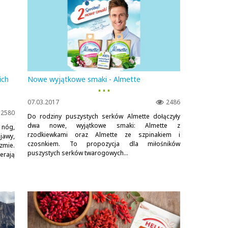
ich
Nowe wyjątkowe smaki - Almette
▪ ▪ ▪
07.03.2017
2486
2580
Do rodziny puszystych serków Almette dołączyły
dwa nowe, wyjątkowe smaki: Almette z
 nóg,
rzodkiewkami oraz Almette ze szpinakiem i
jawy,
czosnkiem. To propozycja dla miłośników
zmie.
puszystych serków twarogowych...
rają