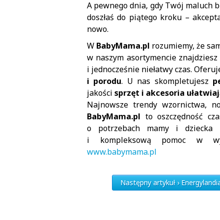
A pewnego dnia, gdy Twój maluch bę
doszłaś do piątego kroku – akcept
nowo.
W
BabyMama.pl
rozumiemy, że sam
w naszym asortymencie znajdziesz w
i jednocześnie niełatwy czas. Oferu
i porodu
. U nas skompletujesz
p
jakości
sprzęt i akcesoria ułatwia
Najnowsze trendy wzornictwa, n
BabyMama.pl
to oszczędność cza
o potrzebach mamy i dziecka 
i kompleksową pomoc w wybo
www.babymama.pl
Następny artykuł › Energylandi