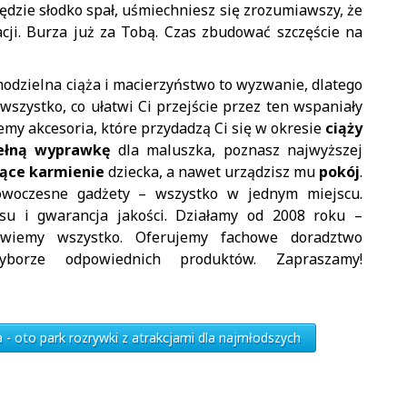
dzie słodko spał, uśmiechniesz się zrozumiawszy, że
acji. Burza już za Tobą. Czas zbudować szczęście na
odzielna ciąża i macierzyństwo to wyzwanie, dlatego
szystko, co ułatwi Ci przejście przez ten wspaniały
jemy akcesoria, które przydadzą Ci się w okresie
ciąży
ełną wyprawkę
dla maluszka, poznasz najwyższej
jące karmienie
dziecka, a nawet urządzisz mu
pokój
.
owoczesne gadżety – wszystko w jednym miejscu.
su i gwarancja jakości. Działamy od 2008 roku –
wiemy wszystko. Oferujemy fachowe doradztwo
rze odpowiednich produktów. Zapraszamy!
a - oto park rozrywki z atrakcjami dla najmłodszych