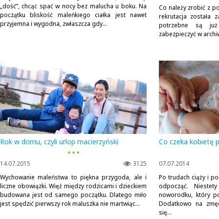
„dość”, chcąc spać w nocy bez malucha u boku. Na
Co należy zrobić z p
początku bliskość maleńkiego ciałka jest nawet
rekrutacja została 
przyjemna i wygodna, zwłaszcza gdy...
potrzebne są ju
zabezpieczyć w archi
Rok w domu, czyli urlop macierzyński
Co czeka kobietę 
▪ ▪ ▪
14.07.2015
3125
07.07.2014
Wychowanie maleństwa to piękna przygoda, ale i
Po trudach ciąży i p
liczne obowiązki. Więź między rodzicami i dzieckiem
odpocząć. Niestet
budowana jest od samego początku. Dlatego miło
noworodku, który po
jest spędzić pierwszy rok maluszka nie martwiąc...
Dodatkowo na zmęcz
się...