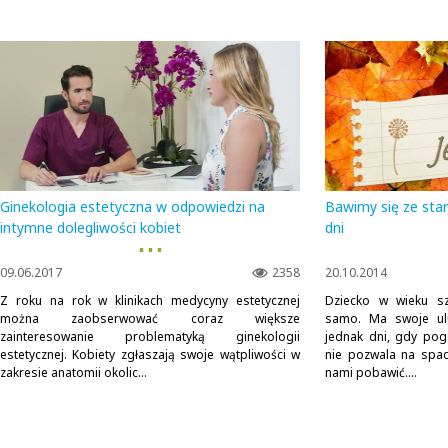
Ginekologia estetyczna w odpowiedzi na
Bawimy się ze sta
intymne dolegliwości kobiet
dni
▪ ▪ ▪
09.06.2017
2358
20.10.2014
Z roku na rok w klinikach medycyny estetycznej
Dziecko w wieku sz
można zaobserwować coraz większe
samo. Ma swoje ulu
zainteresowanie problematyką ginekologii
jednak dni, gdy pog
estetycznej. Kobiety zgłaszają swoje wątpliwości w
nie pozwala na space
zakresie anatomii okolic...
nami pobawić....