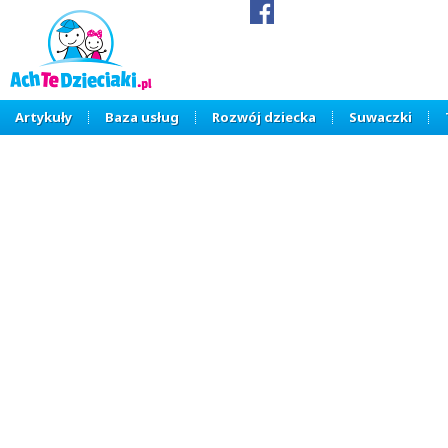
Artykuły
Baza usług
Rozwój dziecka
Suwaczki