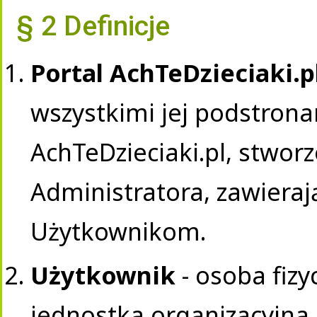
§ 2 Definicje
Portal AchTeDzieciaki.p
wszystkimi jej podstro
AchTeDzieciaki.pl, stwor
Administratora, zawiera
Użytkownikom.
Użytkownik
- osoba fiz
jednostka organizacyjna