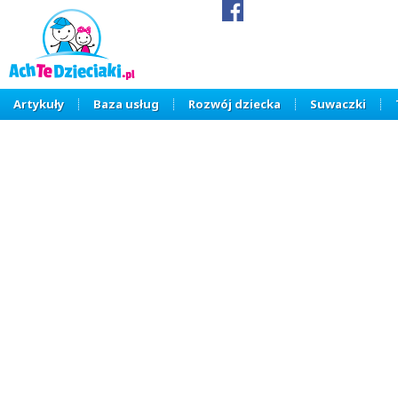
Artykuły
Baza usług
Rozwój dziecka
Suwaczki