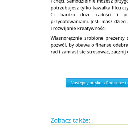
i chęci. Samodzielnie możesz przyg
potrzebujesz tylko kawałka filcu c
Ci bardzo dużo radości i poz
przygotowaniami. Jeśli masz dziec
i rozwijanie kreatywności.
Własnoręcznie zrobione prezenty 
pozwól, by obawa o finanse odebrał
rad i zamiast się stresować, zacznij
Następny artykuł › Rodzinnie i 
Zobacz także: