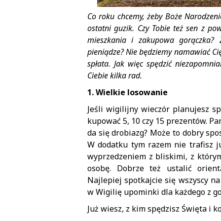
Co roku chcemy, żeby Boże Narodzeni
ostatni guzik. Czy Tobie też sen z p
mieszkania i zakupowa gorączka? Z
pieniądze? Nie będziemy namawiać Cię
spłata. Jak więc spędzić niezapomni
Ciebie kilka rad.
1. Wielkie losowanie
Jeśli wigilijny wieczór planujesz 
kupować 5, 10 czy 15 prezentów. Pam
da się drobiazg? Może to dobry spo
W dodatku tym razem nie trafisz j
wyprzedzeniem z bliskimi, z który
osobę. Dobrze też ustalić orien
Najlepiej spotkajcie się wszyscy na
w Wigilię upominki dla każdego z go
Już wiesz, z kim spędzisz Święta i 