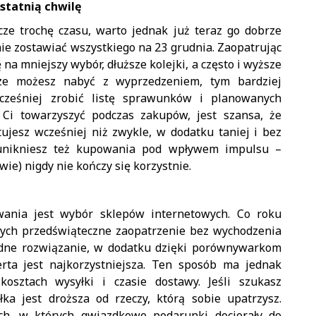
ostatnią chwilę
e trochę czasu, warto jednak już teraz go dobrze
nie zostawiać wszystkiego na 23 grudnia. Zaopatrując
ę na mniejszy wybór, dłuższe kolejki, a często i wyższe
cze możesz nabyć z wyprzedzeniem, tym bardziej
wcześniej zrobić listę sprawunków i planowanych
 Ci towarzyszyć podczas zakupów, jest szansa, że
jesz wcześniej niż zwykle, w dodatku taniej i bez
unikniesz też kupowania pod wpływem impulsu –
wie) nigdy nie kończy się korzystnie.
ania jest wybór sklepów internetowych. Co roku
cych przedświąteczne zaopatrzenie bez wychodzenia
odne rozwiązanie, w dodatku dzięki porównywarkom
erta jest najkorzystniejsza. Ten sposób ma jednak
sztach wysyłki i czasie dostawy. Jeśli szukasz
łka jest droższa od rzeczy, którą sobie upatrzysz.
ach, w których gwiazdkowe podarunki docierały do