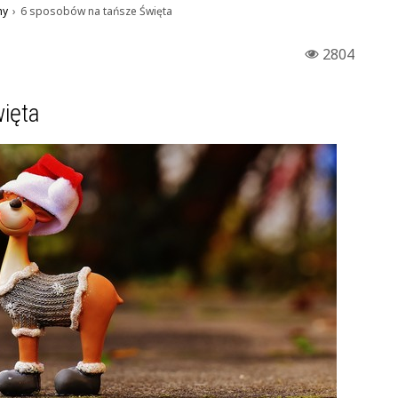
ny
›
6 sposobów na tańsze Święta
2804
ięta