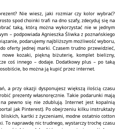
ezent? Nie wiesz, jaki rozmiar czy kolor wybrać?
rosto spod choinki trafi na dno szafy, zdecyduj się na
ybrać taką, którą można wykorzystać nie w jednym
owym – podpowiada Agnieszka Śliwka z poznańskiego
związanie, podarujemy najbliższym możliwość wyboru,
 do oferty jednej marki. Czasem trudno przewidzieć,
nowe kozaki, piękną biżuterię, komplet bielizny,
cze coś innego – dodaje. Dodatkowy plus – po taką
osobiście, bo można ją kupić przez internet.
ań, a przy okazji dysponujesz większą ilością czasu
zrobić prezenty własnoręcznie. Takie podarunki mają
na pewno się nie zdublują. Internet jest kopalnią
 portal jak Pinterest). Po obejrzeniu kilku instruktaży
bliskich, kartki z życzeniami, modne ostatnio cotton
ki. To naprawdę nic trudnego, wystarczy trochę czasu