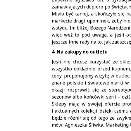
zamawiających dopiero po Świętach
Miało być taniej, a skończyło się
markecie drugi upominek, żeby nie 
wstydu. Im bliżej Bożego Narodzeni
więc weź to pod uwagę, a jeśli o
jeszcze inne rady na to, jak zaoszcz
4. Na zakupy do outletu
Jeśli nie chcesz korzystać ze skl
wszystko dokładnie przed kupnem, 
ceny, proponujemy wizytę w outlec
znane polskie i światowe marki w 
okazji rozprawić się ze stereoty
sezonów albo końcówki serii – dzi
Sklepy mają w swojej ofercie prod
i aktualnych kolekcji, dzięki czemu
będzie różnił się od tego ze zwyk
mówi Agnieszka Śliwka, Marketing 