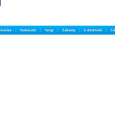
dziecka
Suwaczki
Targi
Zabawy
E-dziennik
Ce