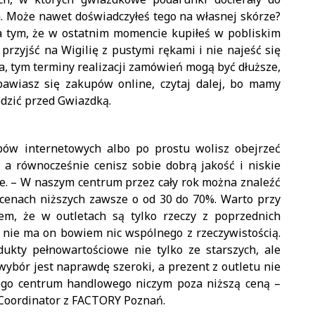
. Może nawet doświadczyłeś tego na własnej skórze?
 na tym, że w ostatnim momencie kupiłeś w pobliskim
przyjść na Wigilię z pustymi rękami i nie najeść się
a, tym terminy realizacji zamówień mogą być dłuższe,
bawiasz się zakupów online, czytaj dalej, bo mamy
ędzić przed Gwiazdką.
epów internetowych albo po prostu wolisz obejrzeć
a równocześnie cenisz sobie dobrą jakość i niskie
ie. – W naszym centrum przez cały rok można znaleźć
cenach niższych zawsze o od 30 do 70%. Warto przy
pem, że w outletach są tylko rzeczy z poprzednich
ś nie ma on bowiem nic wspólnego z rzeczywistością.
ukty pełnowartościowe nie tylko ze starszych, ale
 wybór jest naprawdę szeroki, a prezent z outletu nie
łego centrum handlowego niczym poza niższą ceną –
Coordinator z FACTORY Poznań.