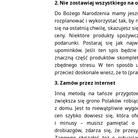
2. Nie zostawiaj wszystkiego na 
Do Bożego Narodzenia mamy jeszcz
rozplanować i wykorzystać tak, by 
się na ostatnią chwilę, skazujesz si
ceny. Niektóre produkty spożyw
podarunki. Postaraj się jak naj
upominków. Jeśli ten spis będzie
znaczną część produktów skompletu
zbędnego stresu. W ten sposób 
przecież doskonale wiesz, że to (pra
3. Zamów przez internet
Inną metodą na tańsze przygotow
zwiększa się grono Polaków robią
z domu. Jest to niewątpliwie wyg
cen szybko dowiesz się, która of
i minusy – musisz pamiętać o ko
drobiazgów, zdarza się, że przesy
Zapewne słyszałeś też o sytuacj