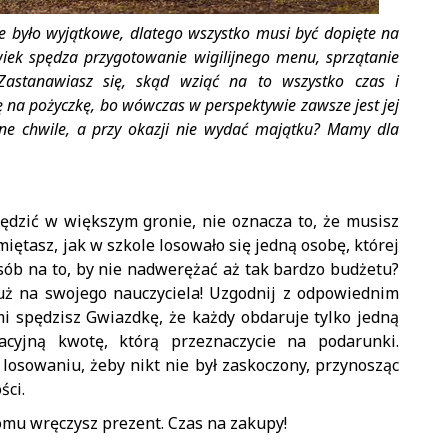
e było wyjątkowe, dlatego wszystko musi być dopięte na
owiek spędza przygotowanie wigilijnego menu, sprzątanie
astanawiasz się, skąd wziąć na to wszystko czas i
 na pożyczkę, bo wówczas w perspektywie zawsze jest jej
ane chwile, a przy okazji nie wydać majątku? Mamy dla
spędzić w większym gronie, nie oznacza to, że musisz
iętasz, jak w szkole losowało się jedną osobę, której
sób na to, by nie nadwerężać aż tak bardzo budżetu?
uż na swojego nauczyciela! Uzgodnij z odpowiednim
mi spędzisz Gwiazdkę, że każdy obdaruje tylko jedną
tacyjną kwotę, którą przeznaczycie na podarunki.
 losowaniu, żeby nikt nie był zaskoczony, przynosząc
ści.
komu wręczysz prezent. Czas na zakupy!