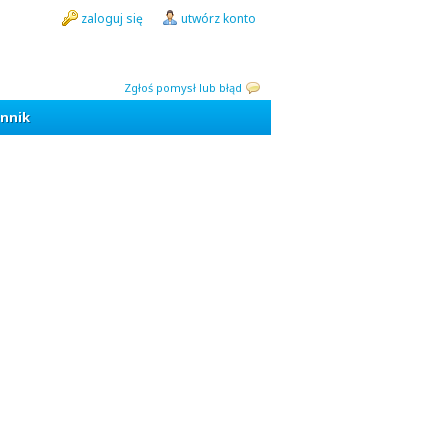
zaloguj się
utwórz konto
Zgłoś pomysł lub błąd
nnik