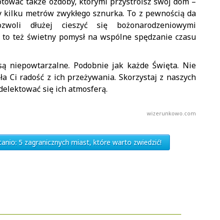
otować także ozdoby, którymi przystroisz swój dom –
zy kilku metrów zwykłego sznurka. To z pewnością da
woli dłużej cieszyć się bożonarodzeniowymi
i, to też świetny pomysł na wspólne spędzanie czasu
są niepowtarzalne. Podobnie jak każde Święta. Nie
a Ci radość z ich przeżywania. Skorzystaj z naszych
 delektować się ich atmosferą.
wizerunkowo.com
tanio: 5 zagranicznych miast, które warto zwiedzić!