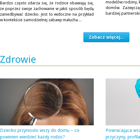
modelów rodziny, k
Bardzo często zdarza się, że rodzice obawiają się,
domów. Zazwyczaj
że poprzez swoje zachowanie w jakiś sposób będą
bardziej partnersk
zaniedbywać dziecko. Jest to widoczne na przykład
w kontekście samodzielnej zabawy malucha....
Zobacz więcej...
Zdrowie
Dziecko przyniosło wszy do domu – co
Powracająca wsz
powinien wiedzieć każdy rodzic?
przyczyny, profil