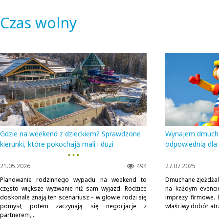
Czas wolny
Gdzie na weekend z dzieckiem? Sprawdzone
Wynajem dmuchan
kierunki, które pokochają mali i duzi
odpowiednią dla
▪ ▪ ▪
21.05.2026
494
27.07.2025
Planowanie rodzinnego wypadu na weekend to
Dmuchane zjeżdżal
często większe wyzwanie niż sam wyjazd. Rodzice
na każdym evenci
doskonale znają ten scenariusz – w głowie rodzi się
imprezy firmowe. 
pomysł, potem zaczynają się negocjacje z
właściwy dobór atra
partnerem,...