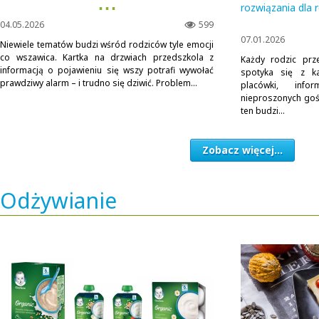
▪ ▪ ▪
rozwiązania dla 
04.05.2026
599
07.01.2026
Niewiele tematów budzi wśród rodziców tyle emocji
co wszawica. Kartka na drzwiach przedszkola z
Każdy rodzic prz
informacją o pojawieniu się wszy potrafi wywołać
spotyka się z k
prawdziwy alarm – i trudno się dziwić. Problem...
placówki, inf
nieproszonych goś
ten budzi...
Zobacz więcej...
Odżywianie