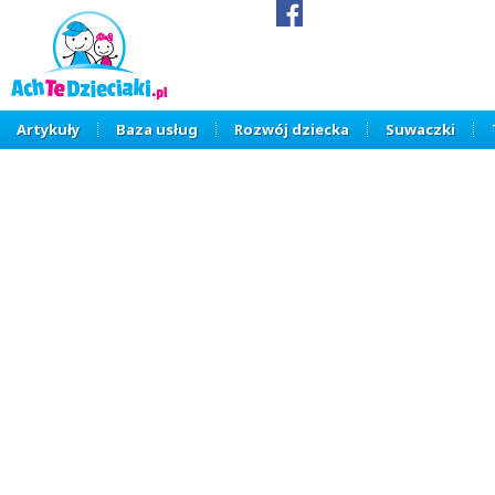
Artykuły
Baza usług
Rozwój dziecka
Suwaczki