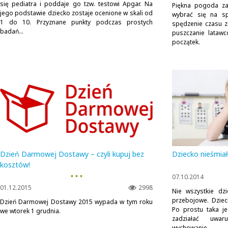
się pediatra i poddaje go tzw. testowi Apgar. Na
Piękna pogoda za
jego podstawie dziecko zostaje ocenione w skali od
wybrać się na sp
1 do 10. Przyznane punkty podczas prostych
spędzenie czasu z
badań...
puszczanie lataw
początek.
Dzień Darmowej Dostawy – czyli kupuj bez
Dziecko nieśmiał
kosztów!
▪ ▪ ▪
07.10.2014
01.12.2015
2998
Nie wszystkie dz
przebojowe. Dziec
Dzień Darmowej Dostawy 2015 wypada w tym roku
Po prostu taka je
we wtorek 1 grudnia.
zadziałać uwar
wychowanie....