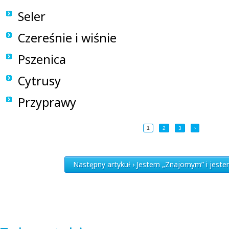
Seler
Czereśnie i wiśnie
Pszenica
Cytrusy
Przyprawy
1
2
3
›
Następny artykuł › Jestem „Znajomym” i jest