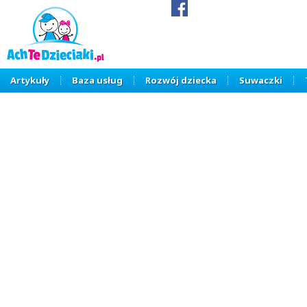
Artykuły
Baza usług
Rozwój dziecka
Suwaczki