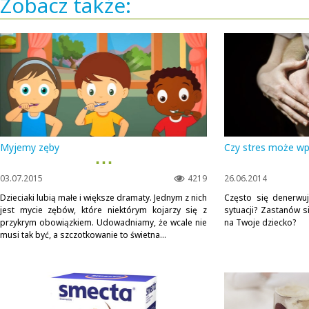
Zobacz także:
Myjemy zęby
Czy stres może wp
▪ ▪ ▪
03.07.2015
4219
26.06.2014
Dzieciaki lubią małe i większe dramaty. Jednym z nich
Często się denerwu
jest mycie zębów, które niektórym kojarzy się z
sytuacji? Zastanów s
przykrym obowiązkiem. Udowadniamy, że wcale nie
na Twoje dziecko?
musi tak być, a szczotkowanie to świetna...