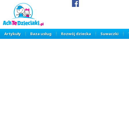
Artykuły
Baza usług
Rozwój dziecka
Suwaczki