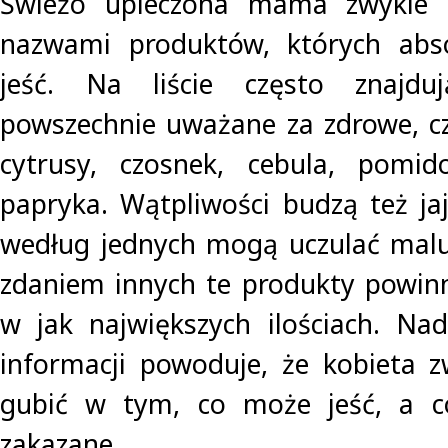
Świeżo upieczona mama zwykle z
nazwami produktów, których abs
jeść. Na liście często znajdu
powszechnie uważane za zdrowe, czy
cytrusy, czosnek, cebula, pomid
papryka. Wątpliwości budzą też jaj
według jednych mogą uczulać malu
zdaniem innych te produkty powin
w jak największych ilościach. Na
informacji powoduje, że kobieta z
gubić w tym, co może jeść, a co
zakazane.