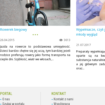
Rowerek biegowy
Wypełniacze, czyli 
▪ ▪ ▪
młody wygląd
26.04.2015
3613
21.07.2017
Jazda na rowerze to podstawowa umiejętność.
Dzieci bardzo chętne się jej uczą, tym bardziej jeżeli
Preparaty wypełniaj
rodzice preferują rowery jako formę transportu na
oparte są na kwa
cieple dni. Szybkość, wiatr we włosach,...
substancja naturalni
a jej głównym zada
oraz...
PORTAL
KONTAKT
O nas
Kontakt z nami
Szukaj w portalu
Współpraca