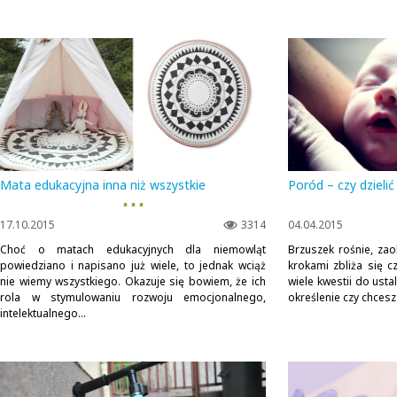
Mata edukacyjna inna niż wszystkie
Poród – czy dzielić
▪ ▪ ▪
17.10.2015
3314
04.04.2015
Choć o matach edukacyjnych dla niemowląt
Brzuszek rośnie, zao
powiedziano i napisano już wiele, to jednak wciąż
krokami zbliża się c
nie wiemy wszystkiego. Okazuje się bowiem, że ich
wiele kwestii do ustal
rola w stymulowaniu rozwoju emocjonalnego,
określenie czy chcesz
intelektualnego...