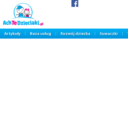
Artykuły
Baza usług
Rozwój dziecka
Suwaczki