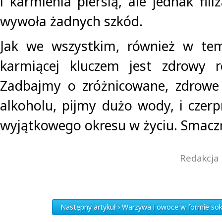
i karmienia piersią, ale jednak fili
wywoła żadnych szkód.
Jak we wszystkim, również w tem
karmiącej kluczem jest zdrowy r
Zadbajmy o zróżnicowane, zdrowe 
alkoholu, pijmy dużo wody, i czer
wyjątkowego okresu w życiu. Smacz
Redakcja 
Następny artykuł › Warzywa i owoce w formie so