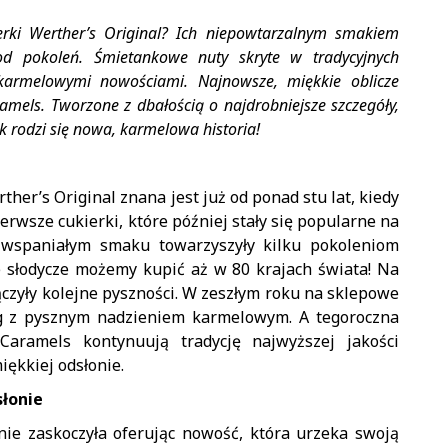
erki Werther’s Original? Ich niepowtarzalnym smakiem
 od pokoleń. Śmietankowe nuty skryte w tradycyjnych
z karmelowymi nowościami. Najnowsze, miękkie oblicze
ramels. Tworzone z dbałością o najdrobniejsze szczegóły,
k rodzi się nowa, karmelowa historia!
her’s Original znana jest już od ponad stu lat, kiedy
rwsze cukierki, które później stały się popularne na
o wspaniałym smaku towarzyszyły kilku pokoleniom
e słodycze możemy kupić aż w 80 krajach świata! Na
ączyły kolejne pyszności. W zeszłym roku na sklepowe
ling z pysznym nadzieniem karmelowym. A tegoroczna
Caramels kontynuują tradycję najwyższej jakości
iękkiej odsłonie.
słonie
ie zaskoczyła oferując nowość, która urzeka swoją