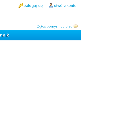
zaloguj się
utwórz konto
Zgłoś pomysł lub błąd
nnik