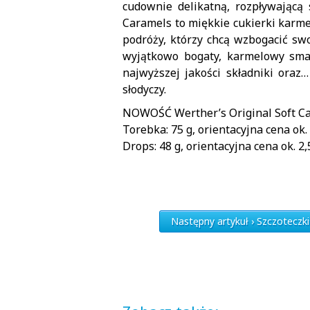
cudownie delikatną, rozpływającą 
Caramels to miękkie cukierki karme
podróży, którzy chcą wzbogacić s
wyjątkowo bogaty, karmelowy smak
najwyższej jakości składniki ora
słodyczy.
NOWOŚĆ Werther’s Original Soft C
Torebka: 75 g, orientacyjna cena ok. 
Drops: 48 g, orientacyjna cena ok. 2,
Następny artykuł › Szczoteczk