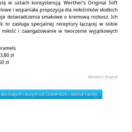
się w ustach konsystencją. Werther’s Original Soft
lowe i wspaniała propozycja dla miłośników słodkich
woje doświadczenia smakowe o kremową rozkosz. Ich
 to zasługa specjalnej receptury łączącej w sobie
z… miłość i zaangażowanie w tworzenie wyjątkowych
aramels
3,80 zł
50 zł
Werther’s Original
i dla małych i dużych od CURAPROX - Animal Family