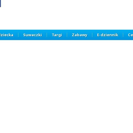
dziecka
Suwaczki
Targi
Zabawy
E-dziennik
Ce