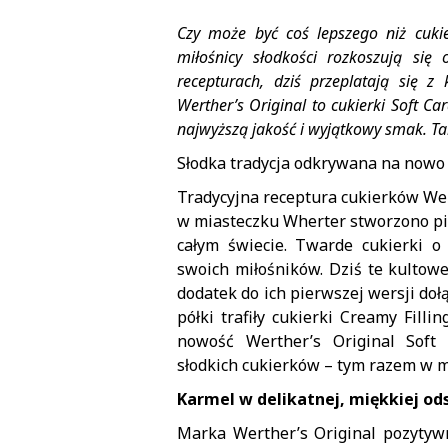
Czy może być coś lepszego niż cuki
miłośnicy słodkości rozkoszują się
recepturach, dziś przeplatają się 
Werther’s Original to cukierki Soft Ca
najwyższą jakość i wyjątkowy smak. Ta
Słodka tradycja odkrywana na nowo
Tradycyjna receptura cukierków Wert
w miasteczku Wherter stworzono pie
całym świecie. Twarde cukierki 
swoich miłośników. Dziś te kultow
dodatek do ich pierwszej wersji doł
półki trafiły cukierki Creamy Fil
nowość Werther’s Original Soft 
słodkich cukierków – tym razem w m
Karmel w delikatnej, miękkiej od
Marka Werther’s Original pozytywn