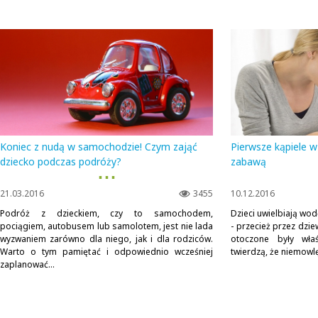
Koniec z nudą w samochodzie! Czym zająć
Pierwsze kąpiele 
dziecko podczas podróży?
zabawą
▪ ▪ ▪
21.03.2016
3455
10.12.2016
Podróż z dzieckiem, czy to samochodem,
Dzieci uwielbiają wod
pociągiem, autobusem lub samolotem, jest nie lada
- przecież przez dzi
wyzwaniem zarówno dla niego, jak i dla rodziców.
otoczone były wła
Warto o tym pamiętać i odpowiednio wcześniej
twierdzą, że niemowlę
zaplanować...