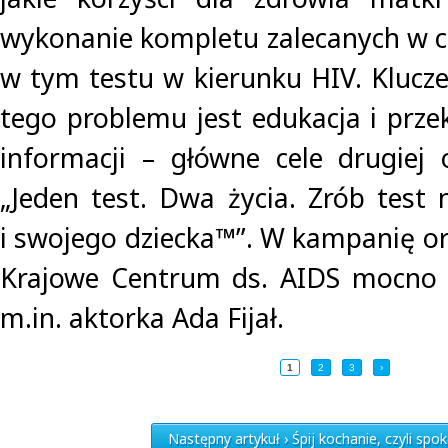
wykonanie kompletu zalecanych w cz
w tym testu w kierunku HIV. Klucz
tego problemu jest edukacja i prze
informacji – główne cele drugiej
„Jeden test. Dwa życia. Zrób test 
i swojego dziecka™”. W kampanię o
Krajowe Centrum ds. AIDS mocno 
m.in. aktorka Ada Fijał.
1
2
3
›
Następny artykuł › Śpij kochanie, czyli spo