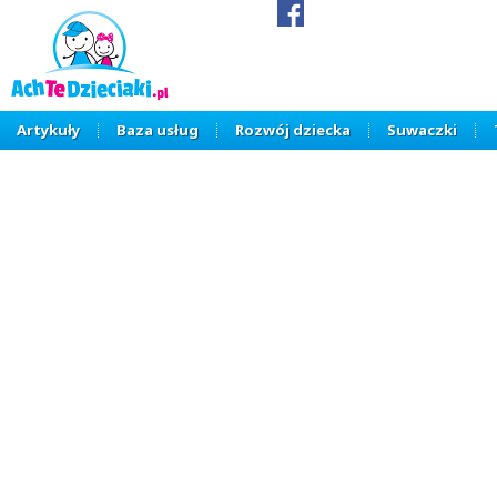
Artykuły
Baza usług
Rozwój dziecka
Suwaczki