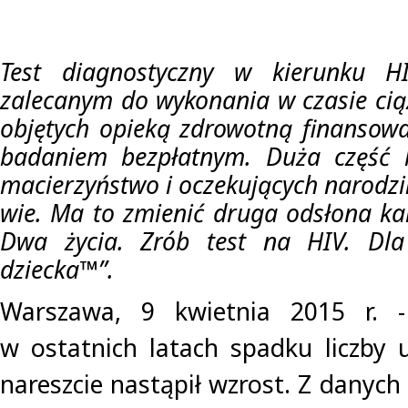
Test diagnostyczny w kierunku H
zalecanym do wykonania w czasie ciąż
objętych opieką zdrowotną finansowa
badaniem bezpłatnym. Duża część k
macierzyństwo i oczekujących narodzi
wie. Ma to zmienić druga odsłona kam
Dwa życia. Zrób test na HIV. Dla
dziecka™”.
Warszawa, 9 kwietnia 2015 r.
w ostatnich latach spadku liczby 
nareszcie nastąpił wzrost. Z danyc