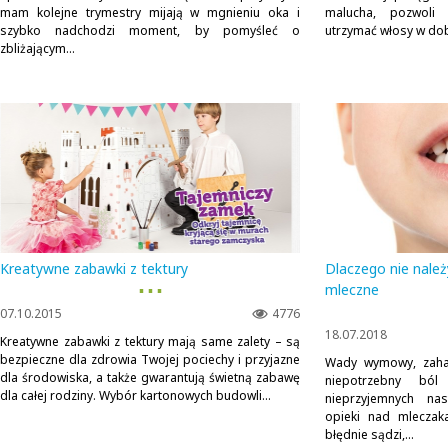
mam kolejne trymestry mijają w mgnieniu oka i
malucha, pozwoli
szybko nadchodzi moment, by pomyśleć o
utrzymać włosy w dobre
zbliżającym...
Kreatywne zabawki z tektury
Dlaczego nie należ
▪ ▪ ▪
mleczne
07.10.2015
4776
18.07.2018
Kreatywne zabawki z tektury mają same zalety – są
bezpieczne dla zdrowia Twojej pociechy i przyjazne
Wady wymowy, zaha
dla środowiska, a także gwarantują świetną zabawę
niepotrzebny bó
dla całej rodziny. Wybór kartonowych budowli...
nieprzyjemnych na
opieki nad mleczak
błędnie sądzi,...