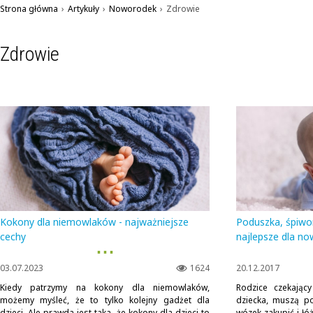
Strona główna
›
Artykuły
›
Noworodek
›
Zdrowie
Zdrowie
Kokony dla niemowlaków - najważniejsze
Poduszka, śpiwor
cechy
najlepsze dla n
▪ ▪ ▪
03.07.2023
1624
20.12.2017
Kiedy patrzymy na kokony dla niemowlaków,
Rodzice czekając
możemy myśleć, że to tylko kolejny gadżet dla
dziecka, muszą po
dzieci. Ale prawda jest taka, że kokony dla dzieci to
wózek zakupić i łó