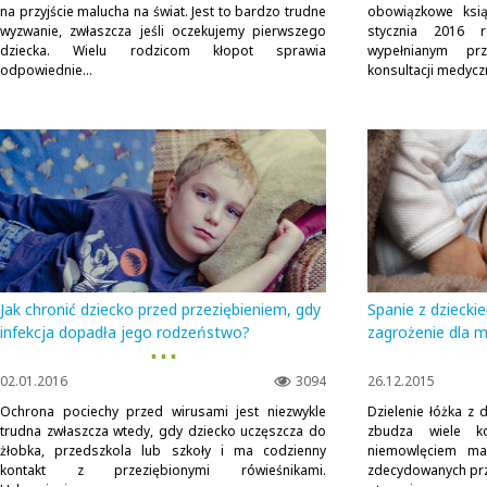
na przyjście malucha na świat. Jest to bardzo trudne
obowiązkowe ksią
wyzwanie, zwłaszcza jeśli oczekujemy pierwszego
stycznia 2016 
dziecka. Wielu rodzicom kłopot sprawia
wypełnianym pr
odpowiednie...
konsultacji medycz
Jak chronić dziecko przed przeziębieniem, gdy
Spanie z dziecki
infekcja dopadła jego rodzeństwo?
zagrożenie dla 
▪ ▪ ▪
02.01.2016
3094
26.12.2015
Ochrona pociechy przed wirusami jest niezwykle
Dzielenie łóżka z 
trudna zwłaszcza wtedy, gdy dziecko uczęszcza do
zbudza wiele ko
żłobka, przedszkola lub szkoły i ma codzienny
niemowlęciem ma
kontakt z przeziębionymi rówieśnikami.
zdecydowanych prz