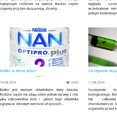
najlepszym rodzicem na świecie. Bardzo często
wygląda szcze
czujemy przy tym dużą presję, chcemy...
wcześniakowi ni
jednym konkretnym.
Białko w diecie dzieci
Szczepionki skoj
▪ ▪ ▪
18.08.2016
2943
17.08.2016
Białko jest ważnym składnikiem diety dziecka.
Szczepionki t
Rodzice często nie zdają sobie jednak sprawy z roli,
biologicznego, któ
jaką odpowiednia ilość i jakość tego składnika
lub całkowit
ogrywa w zdrowym wzroście ich pociech....
chorobotwórcze. St
organizmu przed e