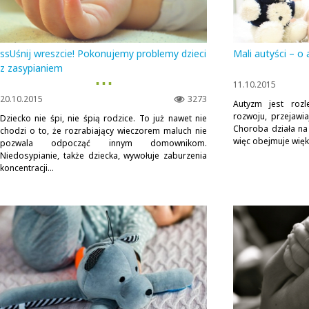
ssUśnij wreszcie! Pokonujemy problemy dzieci
Mali autyści – o
z zasypianiem
▪ ▪ ▪
11.10.2015
20.10.2015
3273
Autyzm jest roz
rozwoju, przejawi
Dziecko nie śpi, nie śpią rodzice. To już nawet nie
Choroba działa na
chodzi o to, że rozrabiający wieczorem maluch nie
więc obejmuje więks
pozwala odpocząć innym domownikom.
Niedosypianie, także dziecka, wywołuje zaburzenia
koncentracji...