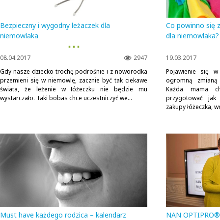
Bezpieczny i wygodny leżaczek dla
Co powinno się 
niemowlaka
dla niemowlaka?
▪ ▪ ▪
08.04.2017
2947
19.03.2017
Gdy nasze dziecko trochę podrośnie i z noworodka
Pojawienie się 
przemieni się w niemowlę, zacznie być tak ciekawe
ogromną zmianą
świata, że leżenie w łóżeczku nie będzie mu
Każda mama c
wystarczało. Taki bobas chce uczestniczyć we...
przygotować jak 
zakupy łóżeczka, wó
Must have każdego rodzica – kalendarz
NAN OPTIPRO® P