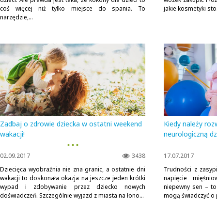
coś więcej niż tylko miejsce do spania. To
jakie kosmetyki stos
narzędzie,...
Zadbaj o zdrowie dziecka w ostatni weekend
Kiedy należy roz
wakacji!
neurologiczną dz
▪ ▪ ▪
02.09.2017
3438
17.07.2017
Dziecięca wyobraźnia nie zna granic, a ostatnie dni
Trudności z zasyp
wakacji to doskonała okazja na jeszcze jeden krótki
napięcie mięśnio
wypad i zdobywanie przez dziecko nowych
niepewny sen – to
doświadczeń. Szczególnie wyjazd z miasta na łono...
mogą świadczyć o 