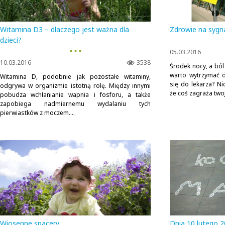
Witamina D3 – dlaczego jest ważna dla
Zdrowie na sygn
dzieci?
▪ ▪ ▪
05.03.2016
10.03.2016
3538
Środek nocy, a ból
warto wytrzymać 
Witamina D, podobnie jak pozostałe witaminy,
się do lekarza? Nic
odgrywa w organizmie istotną rolę. Między innymi
że coś zagraża twoj
pobudza wchłanianie wapnia i fosforu, a także
zapobiega nadmiernemu wydalaniu tych
pierwiastków z moczem....
Wiosenne spacery
Dnia 10 lutego