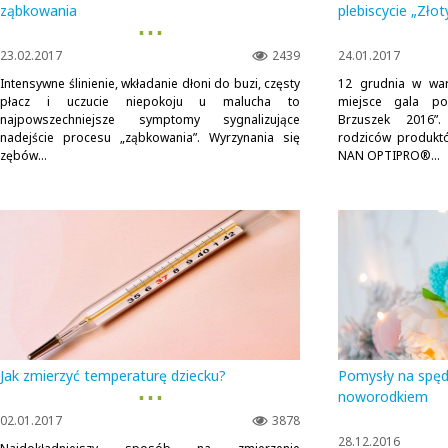
ząbkowania
plebiscycie „Zło
▪ ▪ ▪
23.02.2017
2439
24.01.2017
Intensywne ślinienie, wkładanie dłoni do buzi, częsty
12 grudnia w war
płacz i uczucie niepokoju u malucha to
miejsce gala po
najpowszechniejsze symptomy sygnalizujące
Brzuszek 2016”
nadejście procesu „ząbkowania”. Wyrzynania się
rodziców produkt
zębów...
NAN OPTIPRO®...
Jak zmierzyć temperaturę dziecku?
Pomysły na spęd
▪ ▪ ▪
noworodkiem
02.01.2017
3878
28.12.2016