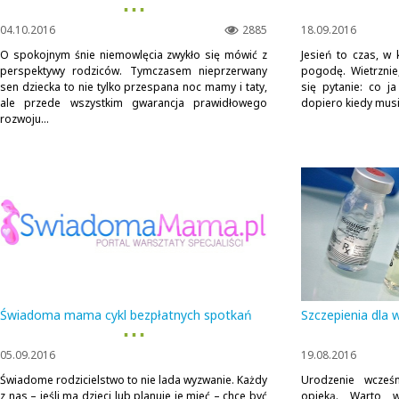
▪ ▪ ▪
04.10.2016
2885
18.09.2016
O spokojnym śnie niemowlęcia zwykło się mówić z
Jesień to czas, w
perspektywy rodziców. Tymczasem nieprzerwany
pogodę. Wietrznie
sen dziecka to nie tylko przespana noc mamy i taty,
się pytanie: co j
ale przede wszystkim gwarancja prawidłowego
dopiero kiedy musi
rozwoju...
Świadoma mama cykl bezpłatnych spotkań
Szczepienia dla 
▪ ▪ ▪
05.09.2016
19.08.2016
Świadome rodzicielstwo to nie lada wyzwanie. Każdy
Urodzenie wcześ
z nas – jeśli ma dzieci lub planuje je mieć – chce być
opieką. Warto w