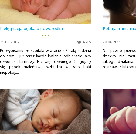
Pielęgnacja pępka u noworodka
Pobujaj mnie m
▪ ▪ ▪
21.06.2015
4515
20.06.2015
Po wypisaniu ze szpitala wracacie już całą rodzina
Na pewno pierwsz
do domu. Już teraz każde kwilenia odbieracie jako
dziecko nie zast
dzwonek alarmowy. Nic więc dziwnego, że gojący
takiego działania.
się pępek maleństwa wzbudza w Was lekki
rozmawiać lub spra
niepokój....