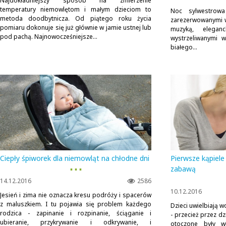
Najdokładniejszy sposób na zmierzenie
temperatury niemowlętom i małym dzieciom to
Noc sylwestrowa
metoda doodbytnicza. Od piątego roku życia
zarezerwowanymi w
pomiaru dokonuje się już głównie w jamie ustnej lub
muzyką, eleganc
pod pachą. Najnowocześniejsze...
wystrzeliwanymi 
białego...
Ciepły śpiworek dla niemowląt na chłodne dni
Pierwsze kąpiel
▪ ▪ ▪
zabawą
14.12.2016
2586
10.12.2016
Jesień i zima nie oznacza kresu podróży i spacerów
z maluszkiem. I tu pojawia się problem każdego
Dzieci uwielbiają w
rodzica - zapinanie i rozpinanie, ściąganie i
- przecież przez d
ubieranie, przykrywanie i odkrywanie, i
otoczone były w