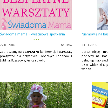
Świadoma mama - kwietniowe spotkania
Niemowlę na ba
▪ ▪ ▪
27.03.2016
3887
23.03.2016
Zapraszamy na
BEZPŁATNE
konferencje i warsztaty
Coraz więcej mł
praktyczne dla przyszłych i obecnych Rodziców z
pociechy na base
Lublina, Rzeszowa, Kielce i okolic!
debiutują naprawdę
dziwi widok kilku
wodzie....