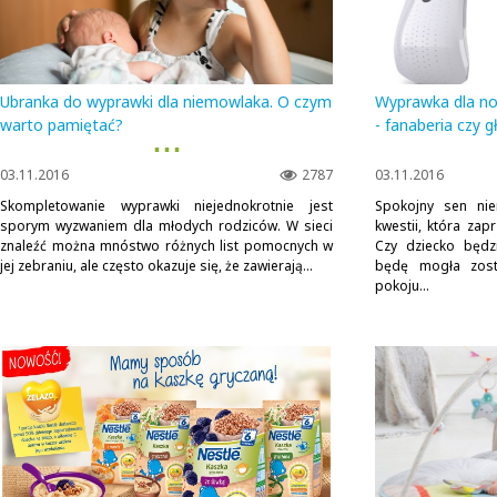
Ubranka do wyprawki dla niemowlaka. O czym
Wyprawka dla n
warto pamiętać?
- fanaberia czy 
▪ ▪ ▪
03.11.2016
2787
03.11.2016
Skompletowanie wyprawki niejednokrotnie jest
Spokojny sen ni
sporym wyzwaniem dla młodych rodziców. W sieci
kwestii, która za
znaleźć można mnóstwo różnych list pomocnych w
Czy dziecko będz
jej zebraniu, ale często okazuje się, że zawierają...
będę mogła zost
pokoju...