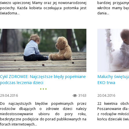
świeżo upieczonej Mamy oraz jej nowonarodzonej
bardziej przyjazn
pociechy. Każda kobieta oczekująca potomka jest
wkrótce mamy będ
świadoma...
dania...
Cykl ZDROWIE: Najczęstsze błędy popełniane
Maluchy świętują
podczas leczenia dzieci
EKO trwa
▪ ▪ ▪
29.04.2016
3163
20.04.2016
Do najczęstszych błędów popełnianych przez
22 kwietnia obch
rodziców dbających o zdrowie dzieci należy
Poszanowanie dla 
niedostosowywanie ubioru do pory roku,
z rodzajów miłośc
bezkrytyczne podejście do porad publikowanych na
końcu dzieciaki świ
forach internetowych...