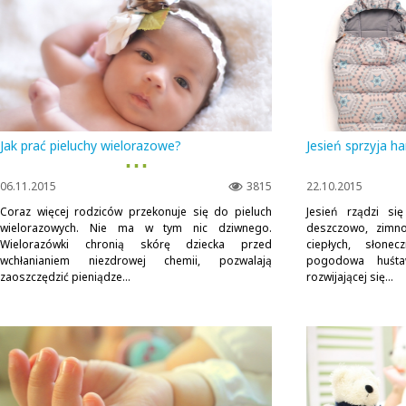
Jak prać pieluchy wielorazowe?
Jesień sprzyja h
▪ ▪ ▪
06.11.2015
3815
22.10.2015
Coraz więcej rodziców przekonuje się do pieluch
Jesień rządzi s
wielorazowych. Nie ma w tym nic dziwnego.
deszczowo, zimno,
Wielorazówki chronią skórę dziecka przed
ciepłych, słone
wchłanianiem niezdrowej chemii, pozwalają
pogodowa huśta
zaoszczędzić pieniądze...
rozwijającej się...