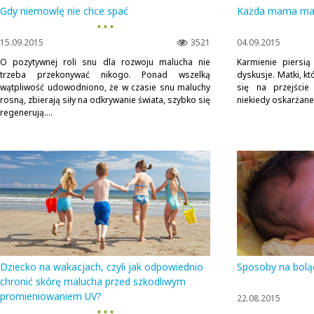
Gdy niemowlę nie chce spać
Każda mama ma
▪ ▪ ▪
15.09.2015
3521
04.09.2015
O pozytywnej roli snu dla rozwoju malucha nie
Karmienie piersią
trzeba przekonywać nikogo. Ponad wszelką
dyskusje. Matki, 
wątpliwość udowodniono, że w czasie snu maluchy
się na przejści
rosną, zbierają siły na odkrywanie świata, szybko się
niekiedy oskarżane 
regenerują....
Dziecko na wakacjach, czyli jak odpowiednio
Sposoby na bolą
chronić skórę malucha przed szkodliwym
promieniowaniem UV?
22.08.2015
▪ ▪ ▪