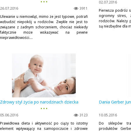
▪ ▪ ▪
02.07.2016
26.07.2016
3911
Pierwsza podróż 
ogromny stres, 
Ulewanie u niemowląt, mimo że jest typowe, potrafi
rodziców. Należy 
wzbudzić niepokój u rodziców. Zwykle nie jest to
są niezbędne dla ma
związane z żadnym schorzeniem, chociaż niekiedy
faktycznie może wskazywać na pewne
nieprawidłowości....
Zdrowy styl życia po narodzinach dziecka
Dania Gerber Jun
▪ ▪ ▪
05.06.2016
3123
10.05.2016
Prawidłowa dieta i aktywność po ciąży to istotny
Do sklepów traf
element wpływający na samopoczucie i zdrowie
produktów Gerbe