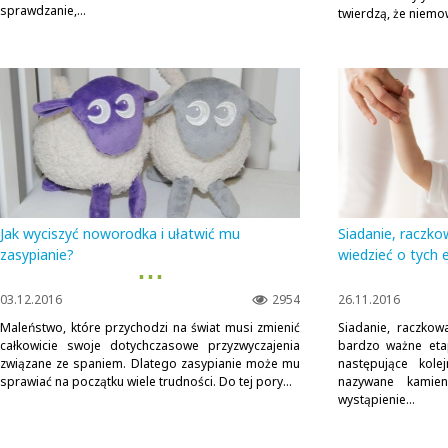
sprawdzanie,...
twierdzą, że niemow
Jak wyciszyć noworodka i ułatwić mu
Siadanie, raczko
zasypianie?
wiedzieć o tych 
▪ ▪ ▪
03.12.2016
2954
26.11.2016
Maleństwo, które przychodzi na świat musi zmienić
Siadanie, raczkow
całkowicie swoje dotychczasowe przyzwyczajenia
bardzo ważne eta
związane ze spaniem. Dlatego zasypianie może mu
następujące kol
sprawiać na początku wiele trudności. Do tej pory...
nazywane kamien
wystąpienie...