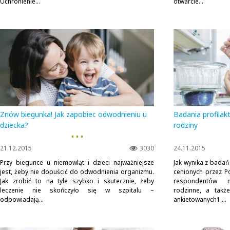
Uchronienie...
otwarcie...
Znów biegunka! Jak zapobiec odwodnieniu u
Badania profilak
dziecka?
rodziny
▪ ▪ ▪
21.12.2015
3030
24.11.2015
Przy biegunce u niemowląt i dzieci najważniejsze
Jak wynika z badań
jest, żeby nie dopuścić do odwodnienia organizmu.
cenionych przez P
Jak zrobić to na tyle szybko i skutecznie, żeby
respondentów na
leczenie nie skończyło się w szpitalu –
rodzinne, a takż
odpowiadają...
ankietowanych1....