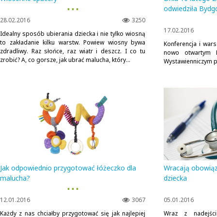
▪ ▪ ▪
odwiedziła Bydg
28.02.2016
3250
17.02.2016
Idealny sposób ubierania dziecka i nie tylko wiosną
to zakładanie kilku warstw. Powiew wiosny bywa
Konferencja i war
zdradliwy. Raz słońce, raz wiatr i deszcz. I co tu
nowo otwartym 
zrobić? A, co gorsze, jak ubrać malucha, który...
Wystawienniczym pr
Jak odpowiednio przygotować łóżeczko dla
Wracają obowiąz
malucha?
dziecka
▪ ▪ ▪
12.01.2016
3067
05.01.2016
Każdy z nas chciałby przygotować się jak najlepiej
Wraz z nadejśc