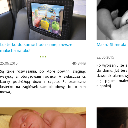
Lusterko do samochodu - miej zawsze
Masaż Shantala 
malucha na oku!
▪ ▪ ▪
22.06.2015
25.06.2015
3448
Po wypisaniu ze sz
do domu. Już tera
Są takie rozwiązania, po które powinni sięgnąć
dzwonek alarmowy
wszyscy zmotoryzowani rodzice. A zwłaszcza ci,
się pępek male
którzy podróżują dużo i często. Panoramiczne
niepokój....
lusterko na zagłówek samochodowy, bo o nim
mowa,...