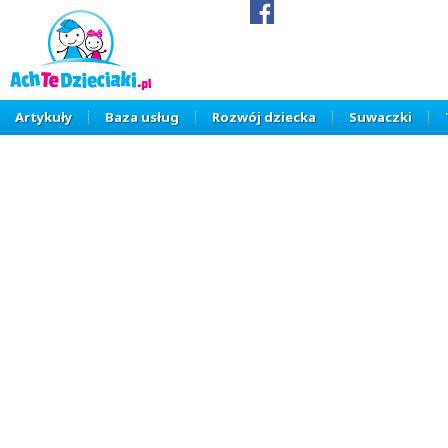
Artykuły
Baza usług
Rozwój dziecka
Suwaczki