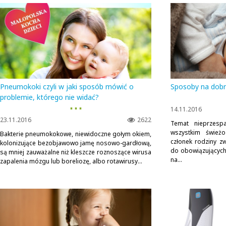
Pneumokoki czyli w jaki sposób mówić o
Sposoby na dobr
problemie, którego nie widać?
▪ ▪ ▪
14.11.2016
23.11.2016
2622
Temat nieprzesp
wszystkim śwież
Bakterie pneumokokowe, niewidoczne gołym okiem,
członek rodziny z
kolonizujące bezobjawowo jamę nosowo-gardłową,
do obowiązujących 
są mniej zauważalne niż kleszcze roznoszące wirusa
na...
zapalenia mózgu lub boreliozę, albo rotawirusy...