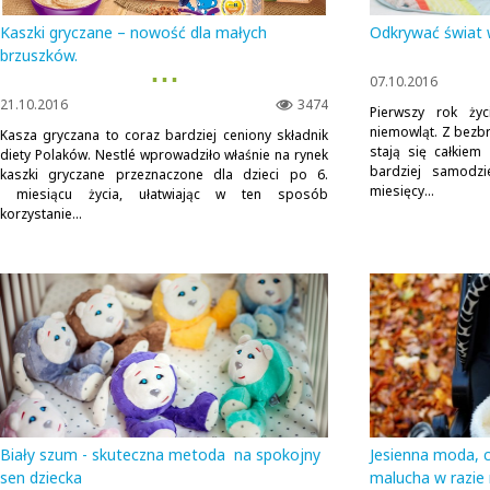
Kaszki gryczane – nowość dla małych
Odkrywać świat 
brzuszków.
▪ ▪ ▪
07.10.2016
21.10.2016
3474
Pierwszy rok życ
niemowląt. Z bezb
Kasza gryczana to coraz bardziej ceniony składnik
stają się całkiem
diety Polaków. Nestlé wprowadziło właśnie na rynek
bardziej samodzi
kaszki gryczane przeznaczone dla dzieci po 6.
miesięcy...
miesiącu życia, ułatwiając w ten sposób
korzystanie...
Biały szum - skuteczna metoda na spokojny
Jesienna moda, c
sen dziecka
malucha w razie