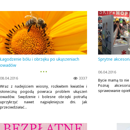
Łagodzenie bólu i obrzęku po ukąszeniach
Sprytne akcesor
owadów
▪ ▪ ▪
06.04.2016
08.04.2016
3337
Bycie mamą to nie
Poznaj akcesori
Wraz z nadejściem wiosny, rozkwitem kwiatów i
sprawowanie opie
słoneczną pogodą powraca problem ukąszeń
owadów. Swędzenie i bolesne obrzęki potrafią
uprzykrzyć nawet najpiękniejsze dni. Jak
przeciwdziałać...