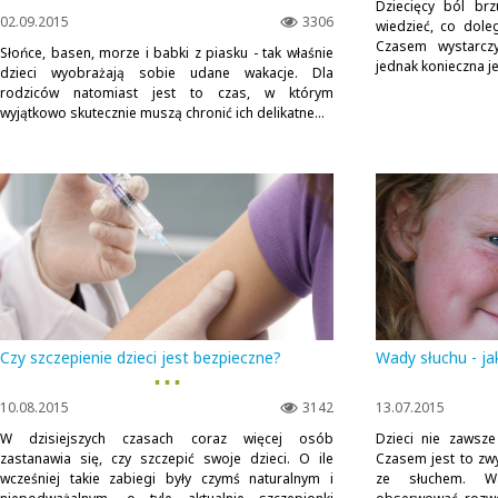
Dziecięcy ból brz
02.09.2015
3306
wiedzieć, co dol
Czasem wystarcz
Słońce, basen, morze i babki z piasku - tak właśnie
jednak konieczna je
dzieci wyobrażają sobie udane wakacje. Dla
rodziców natomiast jest to czas, w którym
wyjątkowo skutecznie muszą chronić ich delikatne...
Czy szczepienie dzieci jest bezpieczne?
Wady słuchu - ja
▪ ▪ ▪
10.08.2015
3142
13.07.2015
W dzisiejszych czasach coraz więcej osób
Dzieci nie zawsz
zastanawia się, czy szczepić swoje dzieci. O ile
Czasem jest to zw
wcześniej takie zabiegi były czymś naturalnym i
ze słuchem. W