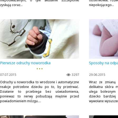
niepodważalnym, o tyle aktualnie szczepionki
obserwować rozwó
zyskują coraz...
niepokojącego...
Pierwsze odruchy noworodka
Sposoby na odpa
▪ ▪ ▪
07.07.2015
3297
29.06.2015
Odruchy u noworodka to wrodzone i automatyczne
Wraz ze zmianą 
reakcje potrzebne dziecku po to, by przetrwać.
delikatna skóra m
Działanie to przebiega bez uświadomienia,
ulega bolesnym 
ponieważ to nerwy pobudzają mięśnie przed
dziecko bardziej
powiadomieniem mózgu....
wywołane wysuszen