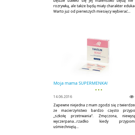
będzie bawiło się jej maleństwo będą nie 
rozrywką, ale także będą miały charakter eduka
Warto już od pierwszych miesięcy wybierać...
Moja mama SUPERMENKA!
▪ ▪ ▪
14.06.2016
Zapewne niejedna z mam zgodzi się z twierdze
że macierzyństwo bardzo często przypo
„szkołę przetrwania”. Zmęczona, niewys
wyczerpana…rzadko kiedy przypomi
uśmiechniętą...