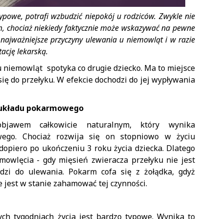
ypowe, potrafi wzbudzić niepokój u rodziców. Zwykle nie
m, chociaż niekiedy faktycznie może wskazywać na pewne
najważniejsze przyczyny ulewania u niemowląt i w razie
ację lekarską.
u niemowląt spotyka co drugie dziecko. Ma to miejsce
ię do przełyku. W efekcie dochodzi do jej wypływania
ć układu pokarmowego
bjawem całkowicie naturalnym, który wynika
wego. Chociaż rozwija się on stopniowo w życiu
dopiero po ukończeniu 3 roku życia dziecka. Dlatego
mowlęcia - gdy mięsień zwieracza przełyku nie jest
odzi do ulewania. Pokarm cofa się z żołądka, gdyż
 jest w stanie zahamować tej czynności.
h tygodniach życia jest bardzo typowe. Wynika to