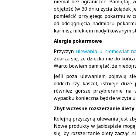
niemal bez ograniczeń. Pamiętaj, 
objętość (w 30 dniu życia żołądek je
pomieścić przyjętego pokarmu w cał
od odciągnięcia nadmiaru pokarmu 
karmisz mlekiem modyfikowanym sta
Alergie pokarmowe
Przyczyn
ulewania u niemowląt na
Zdarza się, że dziecko nie do końca
Warto bowiem pamiętać, że niedojrz
Jeśli poza ulewaniem pojawią się
oddech czy kaszel, istnieje duże
również gorsze przybieranie na 
wypadku konieczna będzie wizyta u 
Zbyt wczesne rozszerzanie diety
Kolejną przyczyną ulewania jest z
Nowe produkty w jadłospisie mogą 
się, by rozszerzanie diety zacząć