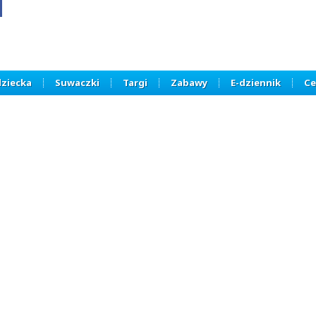
dziecka
Suwaczki
Targi
Zabawy
E-dziennik
Ce