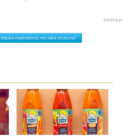
bebiklub.pl
 Męska niepłodność nie taka straszna?