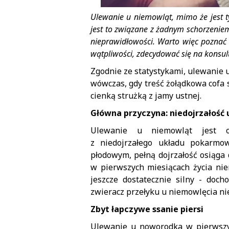
Ulewanie u niemowląt, mimo że jest t
jest to związane z żadnym schorzenie
nieprawidłowości. Warto więc poznać 
wątpliwości, zdecydować się na konsult
Zgodnie ze statystykami, ulewanie 
wówczas, gdy treść żołądkowa cofa s
cienką strużką z jamy ustnej.
Główna przyczyna: niedojrzałoś
Ulewanie u niemowląt jest o
z niedojrzałego układu pokarmo
płodowym, pełną dojrzałość osiąga 
w pierwszych miesiącach życia nie
jeszcze dostatecznie silny - doch
zwieracz przełyku u niemowlęcia nie
Zbyt łapczywe ssanie piersi
Ulewanie u noworodka w pierwszyc