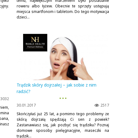
tylko
temu, największym marzeniem było posiadanie
cyjny.
roweru albo łyżew. Obecnie te sprzęty ustępują
miejsca smartfonom i tabletom. Do tego motywacja
dzieci...
Trądzik skóry dojrzałej – jak sobie z nim
radzić?
▪ ▪ ▪
3032
30.01.2017
2517
niem,
mina
Skończyłaś już 25 lat, a pomimo tego problemy ze
pana,
skórą dojrzałą spędzają Ci sen z powiek?
nasz
Zastanawiasz się, jak pozbyć się trądziku? Poznaj
domowe sposoby pielęgnacyjne, maseczki na
trądzik...