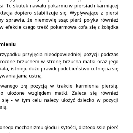
rsi. To skutek nawału pokarmu w piersiach karmiącej
acja dopiero stabilizuje się. Wypływające z piersi
my sprawia, że niemowlę ssąc pierś połyka również
 w efekcie czego treść pokarmowa cofa się z żołądka
rmieniu
zypadku przyjęcia nieodpowiedniej pozycji podczas
 zwrócone brzuchem w stronę brzucha matki oraz jego
 ciała, istnieje duże prawdopodobieństwo cofnięcia się
ływania jamą ustną.
anego złą pozycją w trakcie karmienia piersią,
io ułożone względem matki. Zaleca się również
 się - w tym celu należy ułożyć dziecko w pozycji
sią.
nego mechanizmu głodu i sytości, dlatego ssie pierś