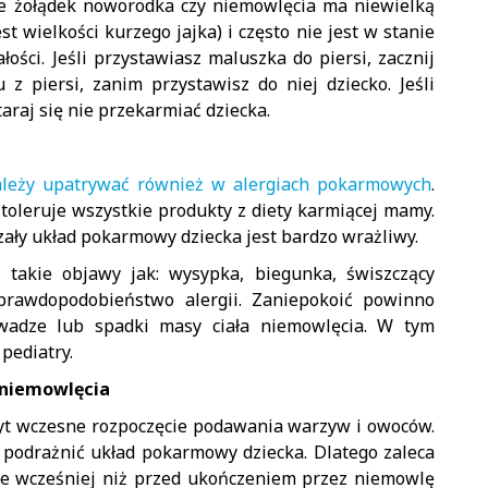
że żołądek noworodka czy niemowlęcia ma niewielką
st wielkości kurzego jajka) i często nie jest w stanie
ości. Jeśli przystawiasz maluszka do piersi, zacznij
z piersi, zanim przystawisz do niej dziecko. Jeśli
raj się nie przekarmiać dziecka.
leży upatrywać również w alergiach pokarmowych
.
 toleruje wszystkie produkty z diety karmiącej mamy.
ały układ pokarmowy dziecka jest bardzo wrażliwy.
 takie objawy jak: wysypka, biegunka, świszczący
 prawdopodobieństwo alergii. Zaniepokoić powinno
wadze lub spadki masy ciała niemowlęcia. W tym
pediatry.
 niemowlęcia
byt wczesne rozpoczęcie podawania warzyw i owoców.
podrażnić układ pokarmowy dziecka. Dlatego zaleca
 nie wcześniej niż przed ukończeniem przez niemowlę