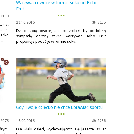
Warzywa i owoce w formie soku od Bobo
Frut
▪ ▪ ▪
3130
28.10.2016
3255
anie,
sens.
Dzieci lubią owoce, ale co zrobić, by podobną
iecko
sympatią darzyły także warzywa? Bobo Frut
...
proponuje podać je w formie soku.
Gdy Twoje dziecko nie chce uprawiać sportu
▪ ▪ ▪
2976
16.09.2016
3258
órymi
Dla wielu dzieci, wychowujących się jeszcze 30 lat