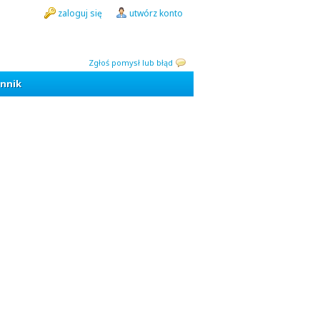
zaloguj się
utwórz konto
Zgłoś pomysł lub błąd
nnik