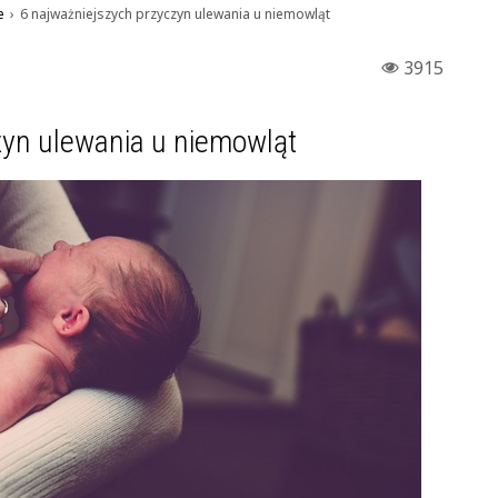
e
›
6 najważniejszych przyczyn ulewania u niemowląt
3915
zyn ulewania u niemowląt