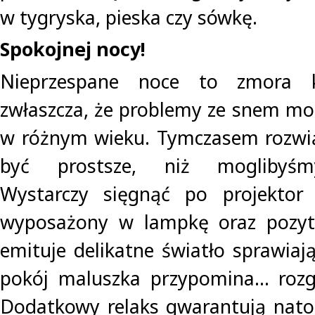
w tygryska, pieska czy sówkę.
Spokojnej nocy!
Nieprzespane noce to zmora k
zwłaszcza, że problemy ze snem mog
w różnym wieku. Tymczasem rozwią
być prostsze, niż moglibyśmy
Wystarczy sięgnąć po projektor
wyposażony w lampkę oraz pozyt
emituje delikatne światło sprawia
pokój maluszka przypomina… rozg
Dodatkowy relaks gwarantują nat