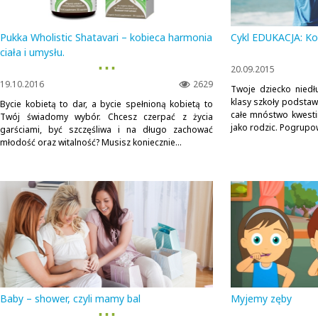
Pukka Wholistic Shatavari – kobieca harmonia
Cykl EDUKACJA: K
ciała i umysłu.
▪ ▪ ▪
20.09.2015
19.10.2016
2629
Twoje dziecko niedł
klasy szkoły podstawow
Bycie kobietą to dar, a bycie spełnioną kobietą to
całe mnóstwo kwesti
Twój świadomy wybór. Chcesz czerpać z życia
jako rodzic. Pogrupo
garściami, być szczęśliwa i na długo zachować
młodość oraz witalność? Musisz koniecznie...
Baby – shower, czyli mamy bal
Myjemy zęby
▪ ▪ ▪