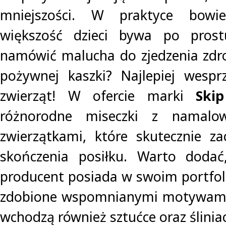
mniejszości. W praktyce bowi
większość dzieci bywa po prost
namówić malucha do zjedzenia zdr
pożywnej kaszki? Najlepiej wesp
zwierząt! W ofercie marki
Ski
różnorodne miseczki z namalo
zwierzątkami, które skutecznie z
skończenia posiłku. Warto doda
producent posiada w swoim portfol
zdobione wspomnianymi motywami,
wchodzą również sztućce oraz ślinia