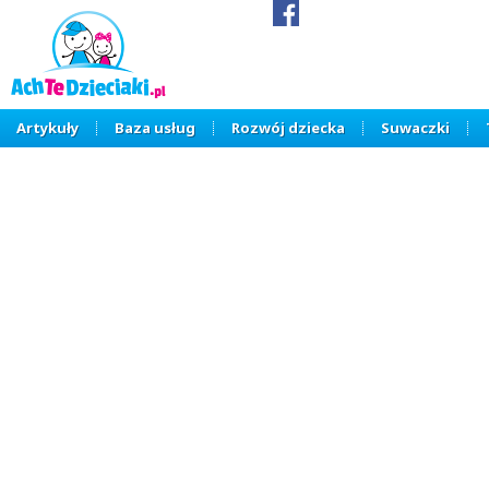
Artykuły
Baza usług
Rozwój dziecka
Suwaczki