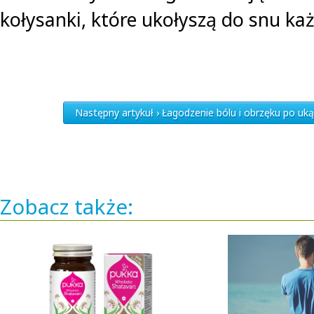
kołysanki, które ukołyszą do snu każ
Następny artykuł › Łagodzenie bólu i obrzęku po u
Zobacz także: