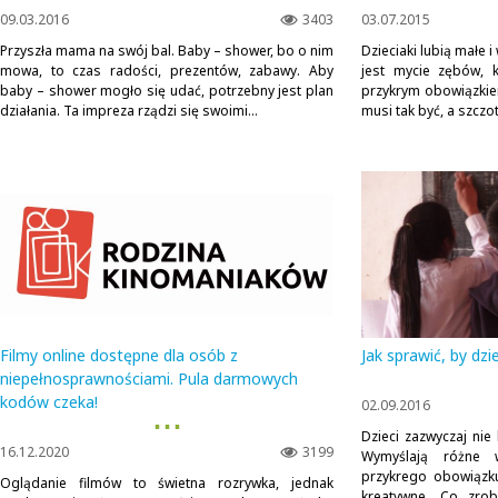
09.03.2016
3403
03.07.2015
Przyszła mama na swój bal. Baby – shower, bo o nim
Dzieciaki lubią małe 
mowa, to czas radości, prezentów, zabawy. Aby
jest mycie zębów, k
baby – shower mogło się udać, potrzebny jest plan
przykrym obowiązkie
działania. Ta impreza rządzi się swoimi...
musi tak być, a szczo
Filmy online dostępne dla osób z
Jak sprawić, by dzi
niepełnosprawnościami. Pula darmowych
kodów czeka!
02.09.2016
▪ ▪ ▪
Dzieci zazwyczaj nie
16.12.2020
3199
Wymyślają różne 
przykrego obowiązku
Oglądanie filmów to świetna rozrywka, jednak
kreatywne. Co zrob