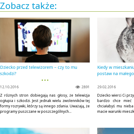
Zobacz także:
Dziecko przed telewizorem – czy to mu
Kiedy w mieszkaniu 
szkodzi?
postaw na małego
▪ ▪ ▪
12.10.2016
2891
29.02.2016
Z różnych stron dobiegają nas głosy, że telewizja
Dziecko wierci Ci pr
ogłupia i szkodzi. Jest jednak wielu zwolenników tej
bardzo chce mieć z
formy rozrywki, którzy są innego zdania. Uważają, że
chciałabyś mu nieba 
programy puszczane w poszczególnych...
macie warunki mieszka