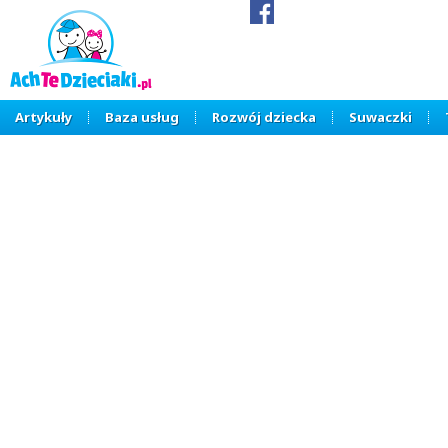
Artykuły
Baza usług
Rozwój dziecka
Suwaczki