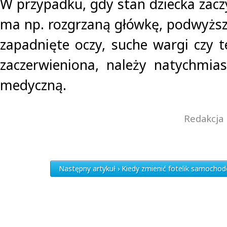
W przypadku, gdy stan dziecka zacz
ma np. rozgrzaną główkę, podwyżs
zapadnięte oczy, suche wargi czy t
zaczerwieniona, należy natychmi
medyczną.
Redakcja 
Następny artykuł › Kiedy zmienić fotelik samocho