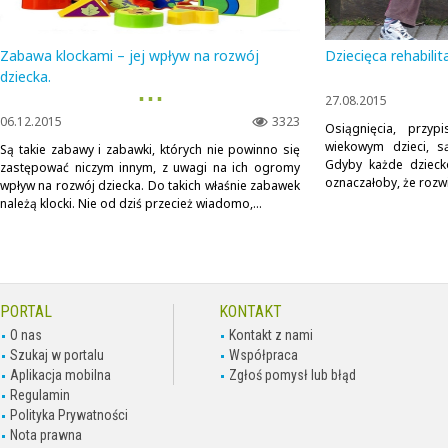
Zabawa klockami – jej wpływ na rozwój
Dziecięca rehabilit
dziecka.
▪ ▪ ▪
27.08.2015
06.12.2015
3323
Osiągnięcia, przy
wiekowym dzieci, s
Są takie zabawy i zabawki, których nie powinno się
Gdyby każde dzieck
zastępować niczym innym, z uwagi na ich ogromy
oznaczałoby, że rozwi
wpływ na rozwój dziecka. Do takich właśnie zabawek
należą klocki. Nie od dziś przecież wiadomo,...
PORTAL
KONTAKT
O nas
Kontakt z nami
Szukaj w portalu
Współpraca
Aplikacja mobilna
Zgłoś pomysł lub błąd
Regulamin
Polityka Prywatności
Nota prawna