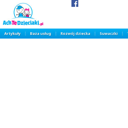
Artykuły
Baza usług
Rozwój dziecka
Suwaczki