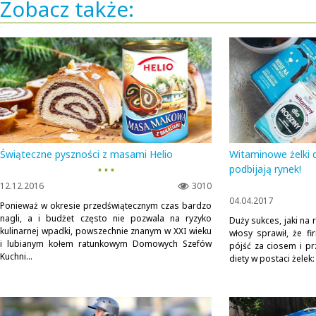
Zobacz także:
Świąteczne pyszności z masami Helio
Witaminowe żelki dl
▪ ▪ ▪
podbijają rynek!
12.12.2016
3010
04.04.2017
Ponieważ w okresie przedświątecznym czas bardzo
nagli, a i budżet często nie pozwala na ryzyko
Duży sukces, jaki na
kulinarnej wpadki, powszechnie znanym w XXI wieku
włosy sprawił, że f
i lubianym kołem ratunkowym Domowych Szefów
pójść za ciosem i p
Kuchni...
diety w postaci żelek: