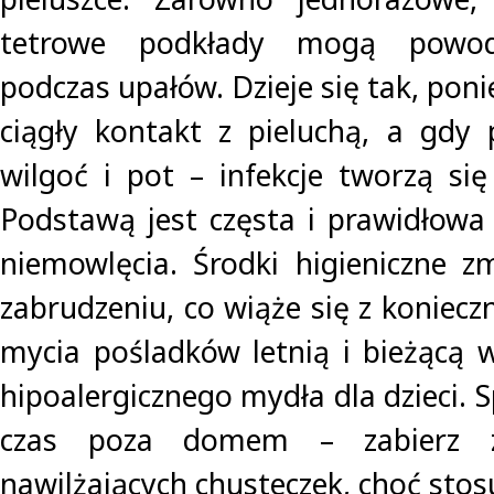
tetrowe podkłady mogą powod
podczas upałów. Dzieje się tak, po
ciągły kontakt z pieluchą, a gdy 
wilgoć i pot – infekcje tworzą si
Podstawą jest częsta i prawidłowa 
niemowlęcia. Środki higieniczne z
zabrudzeniu, co wiąże się z koniec
mycia pośladków letnią i bieżącą
hipoalergicznego mydła dla dzieci. 
czas poza domem – zabierz 
nawilżających chusteczek, choć stos