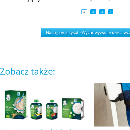
1
2
3
›
Następny artykuł › Wychowywanie dzieci wczo
Zobacz także: