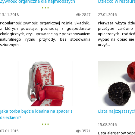
Żywność organiczna dla najmłodszych
Dziecko w restaurac
▪ ▪ ▪
13.11.2018
2847
27.01.2016
Popularność żywności organicznej rośnie. Składniki,
Pierwsza wizyta dzie
z których powstaje, pochodzą z gospodarstw
przeżycie zarówno
ekologicznych, czyli uprawiane są z poszanowaniem
upieczonych rodzic
naturalnego rytmu przyrody, bez stosowania
wypad na obiad nie 
sztucznych...
uczyć...
Jaka torba będzie idealna na spacer z
Lista najczęstszy
dzieckiem?
▪ ▪ ▪
15.08.2016
07.01.2015
3571
Lista alergenów odp