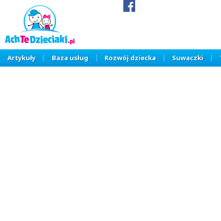
Artykuły
Baza usług
Rozwój dziecka
Suwaczki