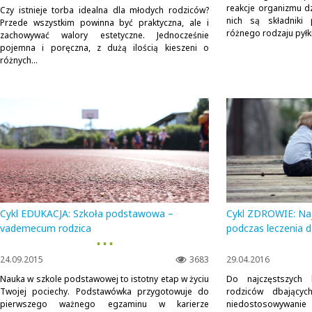
reakcje organizmu dz
Czy istnieje torba idealna dla młodych rodziców?
nich są składniki
Przede wszystkim powinna być praktyczna, ale i
różnego rodzaju pyłki.
zachowywać walory estetyczne. Jednocześnie
pojemna i poręczna, z dużą ilością kieszeni o
różnych...
Cykl EDUKACJA: Szkoła podstawowa –
Cykl ZDROWIE: Naj
vademecum rodzica
podczas leczenia d
▪ ▪ ▪
24.09.2015
3683
29.04.2016
Nauka w szkole podstawowej to istotny etap w życiu
Do najczęstszych 
Twojej pociechy. Podstawówka przygotowuje do
rodziców dbającyc
pierwszego ważnego egzaminu w karierze
niedostosowywan