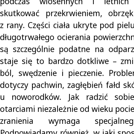
podczas wiosennych i letnich
skutkować przekrwieniem, obrzę
z rany. Części ciała ukryte pod piel
długotrwałego ocierania powierzchn
są szczególnie podatne na odparz
staje się to bardzo dotkliwe – z
ból, swędzenie i pieczenie. Proble
dotyczy pachwin, zagłębień fałd sk
u noworodków. Jak radzić sobi
otarciami niezależnie od wieku poci
zranienia wymaga specjalneg
Podpowiadamy również, w jaki spos