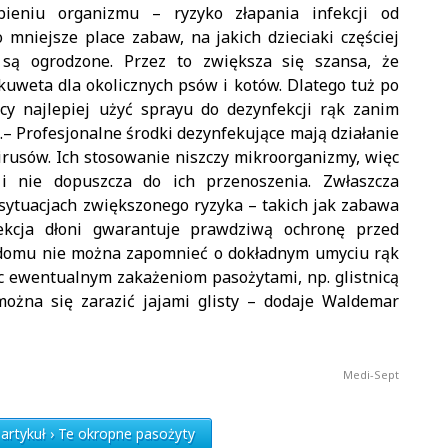
bieniu organizmu – ryzyko złapania infekcji od
 mniejsze place zabaw, na jakich dzieciaki częściej
są ogrodzone. Przez to zwiększa się szansa, że
 kuweta dla okolicznych psów i kotów. Dlatego tuż po
y najlepiej użyć sprayu do dezynfekcji rąk zanim
– Profesjonalne środki dezynfekujące mają działanie
irusów. Ich stosowanie niszczy mikroorganizmy, więc
i nie dopuszcza do ich przenoszenia. Zwłaszcza
 sytuacjach zwiększonego ryzyka – takich jak zabawa
ekcja dłoni gwarantuje prawdziwą ochronę przed
 domu nie można zapomnieć o dokładnym umyciu rąk
c ewentualnym zakażeniom pasożytami, np. glistnicą
można się zarazić jajami glisty – dodaje Waldemar
Medi-Sept
artykuł › Te okropne pasożyty