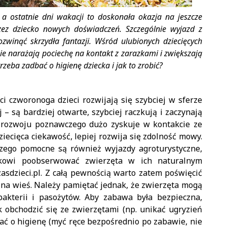
 a ostatnie dni wakacji to doskonała okazja na jeszcze
zez dziecko nowych doświadczeń. Szczególnie wyjazd z
zwinąć skrzydła fantazji. Wśród ulubionych dziecięcych
ie narażają pociechę na kontakt z zarazkami i zwiększają
rzeba zadbać o higienę dziecka i jak to zrobić?
i czworonoga dzieci rozwijają się szybciej w sferze
 – są bardziej otwarte, szybciej raczkują i zaczynają
y rozwoju poznawczego dużo zyskuje w kontakcie ze
iecięca ciekawość, lepiej rozwija się zdolność mowy.
zego pomocne są również wyjazdy agroturystyczne,
ekowi poobserwować zwierzęta w ich naturalnym
asdzieci.pl. Z całą pewnością warto zatem poświęcić
 na wieś. Należy pamiętać jednak, że zwierzęta mogą
bakterii i pasożytów. Aby zabawa była bezpieczna,
k obchodzić się ze zwierzętami (np. unikać ugryzień
bać o higienę (myć ręce bezpośrednio po zabawie, nie