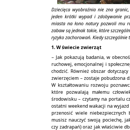
Dziecięca wyobraźnia nie zna granic,
jeden krótki wypad i zdobywanie pr
miasta na łono natury pozwoli mu ro
zabaw są jednak takie, które szczególn
ryzyko zachorowań. Kiedy szczególnie t
1. W świecie zwierząt
– Jak pokazują badania, w obecnośc
ruchowej, emocjonalnej i społecznej
chodzić. Również obszar dotycząc
zwierzęciem – zostaje pobudzona dz
W kształtowaniu rozwoju poznawc
które pozwalają małemu człowi
środowisku – czytamy na portalu cz
ostatni weekend wakacji na wyjazd
przenosić wiele niebezpiecznych 
musisz nauczyć swoją pociechę, ja
czy zadrapań) oraz jak właściwie d