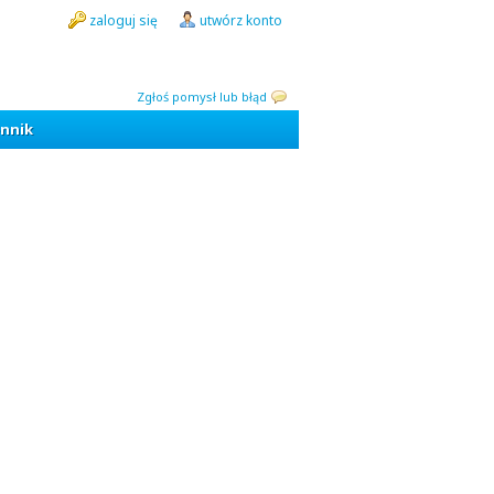
zaloguj się
utwórz konto
Zgłoś pomysł lub błąd
nnik