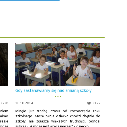
Gdy zastanawiamy się nad zmianą szkoły
▪ ▪ ▪
3728
10.10.2014
3177
niem
Minęło już trochę czasu od rozpoczęcia roku
omimo
szkolnego. Może twoje dziecko chodzi chętnie do
resje
szkoły, nie zgłasza większych trudności, odnosi
 może
sukcesy. A może jest wręcz inaczej? – dziecko...