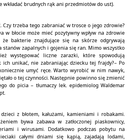
e wkładać brudnych rąk ani przedmiotów do ust).
. Czy trzeba tego zabraniać w trosce o jego zdrowie?
bawa w błocie może mieć pozytywny wpływ na zdrowie
, że bakterie znajdujące się na skórze odgrywają
a stanów zapalnych i gojenia się ran. Mimo wszystko
eż występować liczne zarazki, które spowodują
 ich unikać, nie zabraniając dziecku tej frajdy?– Po
koniecznie umyć ręce. Warto wyrobić w nim nawyk,
ętało o tej czynności. Następnie powinno się zmienić
łego do picia – tłumaczy lek. epidemiolog Waldemar
pt.
i dzieci z błotem, kałużami, kamieniami i robakami.
żeniem bywa zabawa w zatłoczonej piaskownicy,
kteriami i wirusami. Dodatkowo podczas pobytu na
eciaki całymi dniami się kąpią, zajadają lodami,