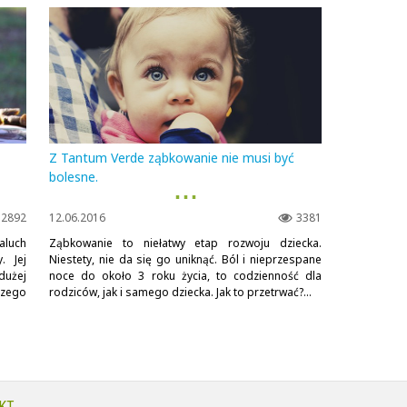
Z Tantum Verde ząbkowanie nie musi być
bolesne.
▪ ▪ ▪
2892
12.06.2016
3381
aluch
Ząbkowanie to niełatwy etap rozwoju dziecka.
. Jej
Niestety, nie da się go uniknąć. Ból i nieprzespane
dużej
noce do około 3 roku życia, to codzienność dla
zego
rodziców, jak i samego dziecka. Jak to przetrwać?...
KT