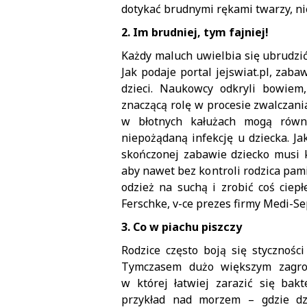
dotykać brudnymi rękami twarzy, ni
2. Im brudniej, tym fajniej!
Każdy maluch uwielbia się ubrudzić
Jak podaje portal jejswiat.pl, za
dzieci. Naukowcy odkryli bowiem
znaczącą rolę w procesie zwalczani
w błotnych kałużach mogą równi
niepożądaną infekcję u dziecka. Jak
skończonej zabawie dziecko musi 
aby nawet bez kontroli rodzica pami
odzież na suchą i zrobić coś ciep
Ferschke, v-ce prezes firmy Medi-Se
3. Co w piachu piszczy
Rodzice często boją się stycznośc
Tymczasem dużo większym zagro
w której łatwiej zarazić się ba
przykład nad morzem – gdzie dzi