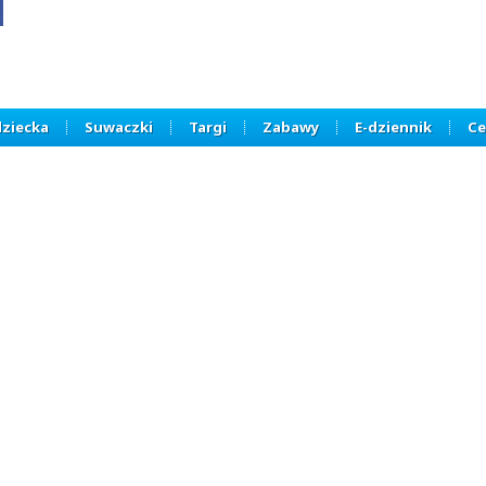
dziecka
Suwaczki
Targi
Zabawy
E-dziennik
Ce