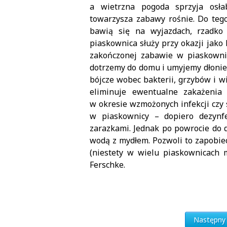
a wietrzna pogoda sprzyja osła
towarzysza zabawy rośnie. Do tego
bawią się na wyjazdach, rzadko 
piaskownica służy przy okazji jako
zakończonej zabawie w piaskownic
dotrzemy do domu i umyjemy dłonie.
bójcze wobec bakterii, grzybów i w
eliminuje ewentualne zakażenia 
w okresie wzmożonych infekcji czy
w piaskownicy – dopiero dezynf
zarazkami. Jednak po powrocie do
wodą z mydłem. Pozwoli to zapobie
(niestety w wielu piaskownicach 
Ferschke.
Następny 