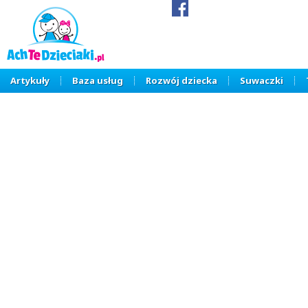
Artykuły
Baza usług
Rozwój dziecka
Suwaczki