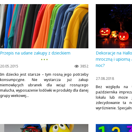
Przepis na udane zakupy z dzieckiem
Dekoracje na Hall
▪ ▪ ▪
mroczną i upiorną
noc?
20.05.2015
3852
Im dziecko jest starsze – tym rosną jego potrzeby
27.08.2018
konsumpcyjne. Nie wystarcza już zakup
niemowlęcych ubranek dla wciąż rosnącego
Bez względu na t
malucha, wyposażenie lodówki w produkty dla danej
października impre
grupy wiekowej...
lokalu lub może 
zdecydowanie ta n
wyróżnienie. Specjalne