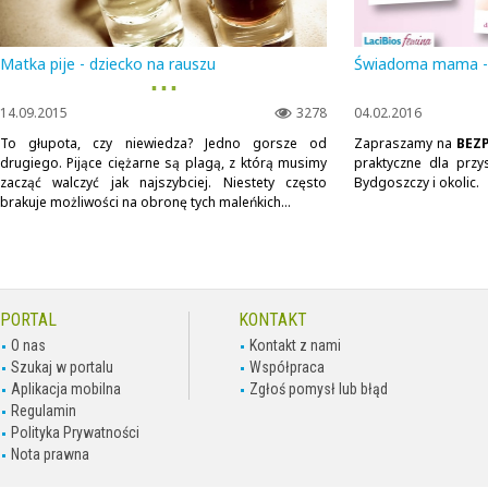
Matka pije - dziecko na rauszu
Świadoma mama - B
▪ ▪ ▪
14.09.2015
3278
04.02.2016
To głupota, czy niewiedza? Jedno gorsze od
Zapraszamy na
BEZ
drugiego. Pijące ciężarne są plagą, z którą musimy
praktyczne dla przy
zacząć walczyć jak najszybciej. Niestety często
Bydgoszczy i okolic.
brakuje możliwości na obronę tych maleńkich...
PORTAL
KONTAKT
O nas
Kontakt z nami
Szukaj w portalu
Współpraca
Aplikacja mobilna
Zgłoś pomysł lub błąd
Regulamin
Polityka Prywatności
Nota prawna