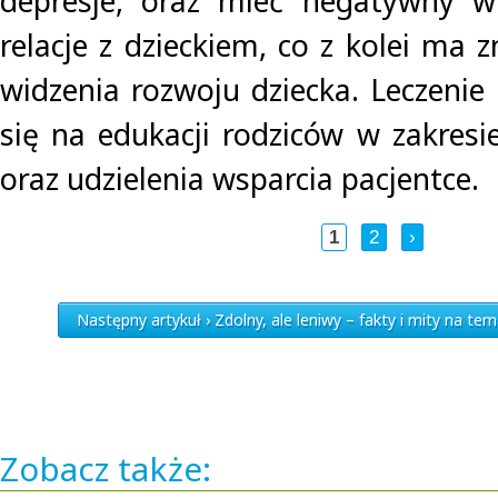
depresje, oraz mieć negatywny 
relacje z dzieckiem, co z kolei ma 
widzenia rozwoju dziecka. Leczenie
się na edukacji rodziców w zakresi
oraz udzielenia wsparcia pacjentce.
1
2
›
Następny artykuł › Zdolny, ale leniwy – fakty i mity na te
Zobacz także: