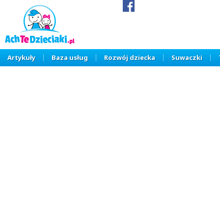
Artykuły
Baza usług
Rozwój dziecka
Suwaczki