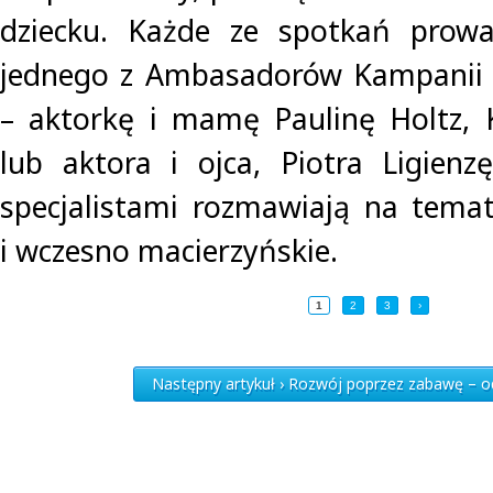
dziecku. Każde ze spotkań prowa
jednego z Ambasadorów Kampani
– aktorkę i mamę Paulinę Holtz, 
lub aktora i ojca, Piotra Ligienz
specjalistami rozmawiają na tema
i wczesno macierzyńskie.
1
2
3
›
Następny artykuł › Rozwój poprzez zabawę – o