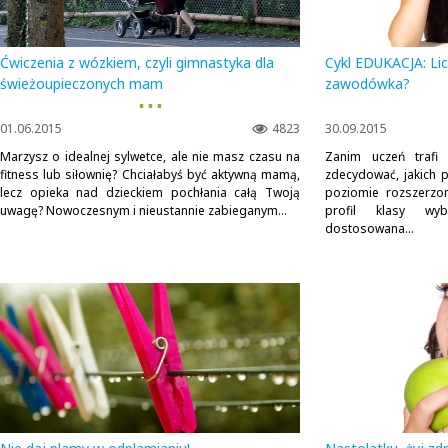
Ćwiczenia z wózkiem, czyli gimnastyka dla
Cykl EDUKACJA: Li
świeżoupieczonych mam
zawodówka?
▪ ▪ ▪
01.06.2015
4823
30.09.2015
Marzysz o idealnej sylwetce, ale nie masz czasu na
Zanim uczeń trafi
fitness lub siłownię? Chciałabyś być aktywną mamą,
zdecydować, jakich 
lecz opieka nad dzieckiem pochłania całą Twoją
poziomie rozszerzon
uwagę? Nowoczesnym i nieustannie zabieganym...
profil klasy w
dostosowana...