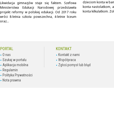
dzieciom konta w ban
Likwidacja gimnazjów staje się faktem. Szefowa
konta nastolatkom, al
Ministerstwa Edukacji Narodowej przedstawiła
konta kilkulatkom. Zob
projekt reformy w polskiej edukacji. Od 2017 roku
wróci 8-letnia szkoła powszechna, 4-letnie liceum
oraz...
PORTAL
KONTAKT
O nas
Kontakt z nami
Szukaj w portalu
Współpraca
Aplikacja mobilna
Zgłoś pomysł lub błąd
Regulamin
Polityka Prywatności
Nota prawna