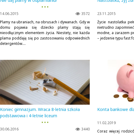
Nie daj plamy w odplamianiu!
Nastolatku, żyj z
▪ ▪ ▪
14.06.2015
3572
23.11.2015
Plamy na ubraniach, na obrusach i dywanach. Gdy w
Życie nastolatka peł
domu pojawia się dziecko plamy stają się
nietrudno zapomnieć
nieodłącznym elementem życia. Niestety, nie każda
modne, a zarazem prz
plama poddaję się po zastosowaniu odpowiednich
– jedzenie typu fast 
detergentów....
Koniec gimnazjum. Wraca 8-letnia szkoła
Konta bankowe dla
podstawowa i 4-letnie liceum
▪ ▪ ▪
11.02.2019
30.06.2016
3440
Coraz więcej rodzi