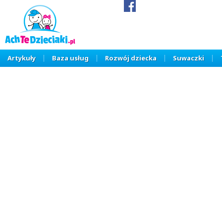
Artykuły
Baza usług
Rozwój dziecka
Suwaczki