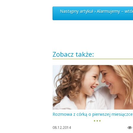
Następny artykuł › Alarmujemy – wtór
Zobacz także:
Rozmowa z córką o pierwszej miesiączce
▪ ▪ ▪
08.12.2014