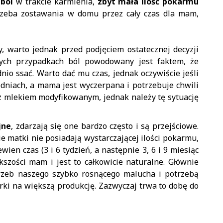
:
ból
w trakcie karmienia,
zbyt mała ilość pokarmu
trzeba zostawania w domu przez cały czas dla mam,
, warto jednak przed podjęciem ostatecznej decyzji
rych przypadkach ból powodowany jest faktem, że
nio ssać. Warto dać mu czas, jednak oczywiście jeśli
odniach, a mama jest wyczerpana i potrzebuje chwili
z mlekiem modyfikowanym, jednak należy tę sytuację
jne
, zdarzają się one bardzo często i są przejściowe.
e matki nie posiadają wystarczającej ilości pokarmu,
wien czas (3 i 6 tydzień, a następnie 3, 6 i 9 miesiąc
ększości mam i jest to całkowicie naturalne. Głównie
rzeb naszego szybko rosnącego malucha i potrzebą
rki na większą produkcję. Zazwyczaj trwa to dobę do