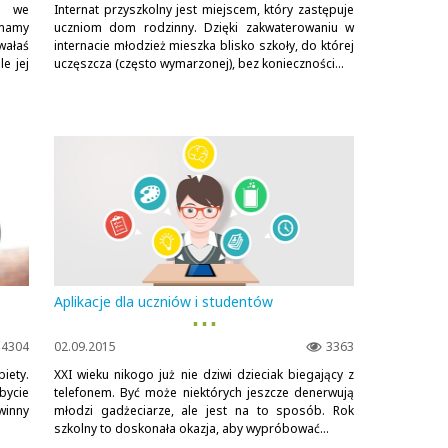
a we
Internat przyszkolny jest miejscem, który zastępuje
 mamy
uczniom dom rodzinny. Dzięki zakwaterowaniu w
wałaś
internacie młodzież mieszka blisko szkoły, do której
e jej
uczęszcza (często wymarzonej), bez konieczności...
Aplikacje dla uczniów i studentów
▪ ▪ ▪
4304
02.09.2015
3363
biety.
XXI wieku nikogo już nie dziwi dzieciak biegający z
bycie
telefonem. Być może niektórych jeszcze denerwują
winny
młodzi gadżeciarze, ale jest na to sposób. Rok
szkolny to doskonała okazja, aby wypróbować...