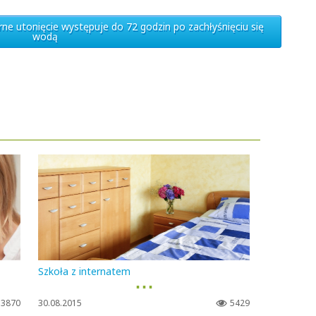
ne utonięcie występuje do 72 godzin po zachłyśnięciu się
wodą
Szkoła z internatem
▪ ▪ ▪
3870
30.08.2015
5429