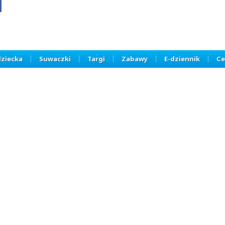
dziecka
Suwaczki
Targi
Zabawy
E-dziennik
Ce