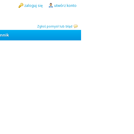
zaloguj się
utwórz konto
Zgłoś pomysł lub błąd
nnik