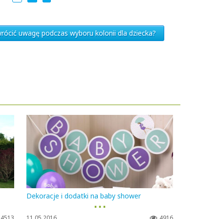
rócić uwagę podczas wyboru kolonii dla dziecka?
Dekoracje i dodatki na baby shower
▪ ▪ ▪
4513
11.05.2016
4916