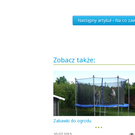
Następny artykuł › Na co zaw
Zobacz także:
Zabawki do ogrodu
▪ ▪ ▪
20.07.2015