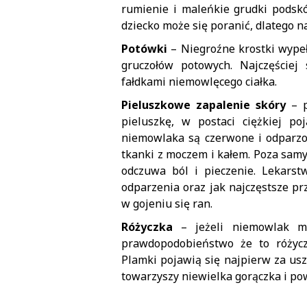
rumienie i maleńkie grudki podskó
dziecko może się poranić, dlatego n
Potówki
– Niegroźne krostki wypeł
gruczołów potowych. Najczęściej 
fałdkami niemowlęcego ciałka.
Pieluszkowe zapalenie skóry
– p
pieluszkę, w postaci ciężkiej p
niemowlaka są czerwone i odparzon
tkanki z moczem i kałem. Poza sam
odczuwa ból i pieczenie. Lekars
odparzenia oraz jak najczęstsze p
w gojeniu się ran.
Różyczka
– jeżeli niemowlak ma
prawdopodobieństwo że to różycz
Plamki pojawią się najpierw za uszk
towarzyszy niewielka gorączka i po