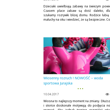
Dzieciaki uwielbiają zabawy na świeżym powie
Czasem place zabaw są dość daleko, dl
szukamy rozrywki bliżej domu. Rodzice lubią
maluchy na oku i wiedzieć, że są bezpieczne. Co.
Wiosenny rozruch ! NOWOŚĆ – woda
sportowa Jurajska
▪ ▪ ▪
10.04.2017
Wiosna to najlepszy moment na zmiany. Dłuższ
i słońce doskonale motywują do podjęcia n
wyzwań. Aby jednak trening przyniósł wła