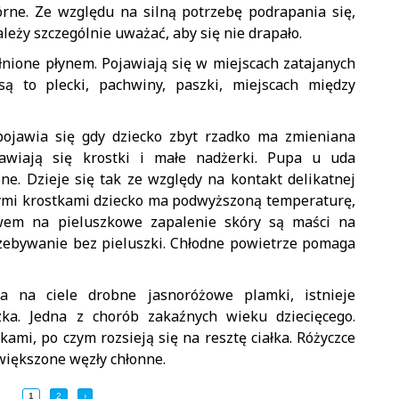
rne. Ze względu na silną potrzebę podrapania się,
ależy szczególnie uważać, aby się nie drapało.
nione płynem. Pojawiają się w miejscach zatajanych
są to plecki, pachwiny, paszki, miejscach między
ojawia się gdy dziecko zbyt rzadko ma zmieniana
ojawiają się krostki i małe nadżerki. Pupa u uda
e. Dzieje się tak ze względy na kontakt delikatnej
ymi krostkami dziecko ma podwyższoną temperaturę,
twem na pieluszkowe zapalenie skóry są maści na
rzebywanie bez pieluszki. Chłodne powietrze pomaga
 na ciele drobne jasnoróżowe plamki, istnieje
ka. Jedna z chorób zakaźnych wieku dziecięcego.
ami, po czym rozsieją się na resztę ciałka. Różyczce
większone węzły chłonne.
1
2
›