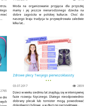
trzu.
Moda na organizowanie przyjęcia dla przyszłej
atego
mamy i jej jeszcze nienarodzonego dziecka na
 mieć
dobre zagościła w polskiej kulturze. Choć do
..
naszego kraju tradycja ta przywędrowała zaledwie
kilka lat...
Zdrowe plecy Twojego pierwszoklasisty
▪ ▪ ▪
03.07.2017
2859
2765
Dzieci w wieku siedmiu lat znajdują się w intensywnej
fazie rozwoju fizycznego. Dlatego nieodpowiednio
e dni
dobrany plecak lub tornister mogą powodować
owych
dolegliwości bólowe, a w dłuższej perspektywie...
ściwe