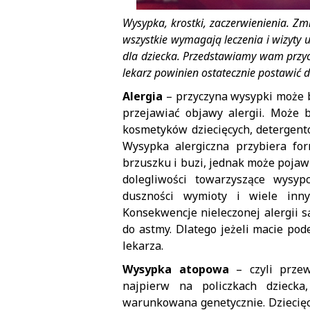
Wysypka, krostki, zaczerwienienia. Z
wszystkie wymagają leczenia i wizyty 
dla dziecka. Przedstawiamy wam przyc
lekarz powinien ostatecznie postawić d
Alergia
– przyczyna wysypki może b
przejawiać objawy alergii. Może
kosmetyków dziecięcych, detergent
Wysypka alergiczna przybiera for
brzuszku i buzi, jednak może pojaw
dolegliwości towarzyszące wysypc
duszności wymioty i wiele innyc
Konsekwencje nieleczonej alergii 
do astmy. Dlatego jeżeli macie pode
lekarza.
Wysypka atopowa
– czyli przew
najpierw na policzkach dziecka
warunkowana genetycznie. Dziecięca