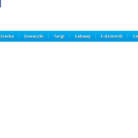
dziecka
Suwaczki
Targi
Zabawy
E-dziennik
Ce