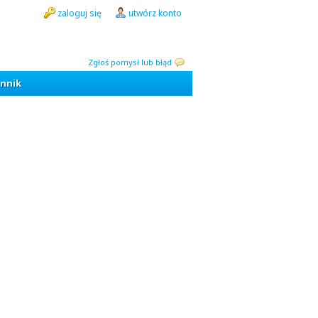
zaloguj się
utwórz konto
Zgłoś pomysł lub błąd
nnik