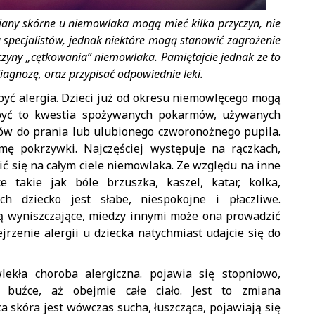
miany skórne u niemowlaka mogą mieć kilka przyczyn, nie
u specjalistów, jednak niektóre mogą stanowić zagrożenie
zyny „cętkowania” niemowlaka. Pamiętajcie jednak ze to
iagnozę, oraz przypisać odpowiednie leki.
yć alergia. Dzieci już od okresu niemowlęcego mogą
 być to kwestia spożywanych pokarmów, używanych
ów do prania lub ulubionego czworonożnego pupila.
mę pokrzywki. Najczęściej występuje na rączkach,
ić się na całym ciele niemowlaka. Ze względu na inne
e takie jak bóle brzuszka, kaszel, katar, kolka,
h dziecko jest słabe, niespokojne i płaczliwe.
są wyniszczające, miedzy innymi może ona prowadzić
jrzenie alergii u dziecka natychmiast udajcie się do
lekła choroba alergiczna. pojawia się stopniowo,
, buźce, aż obejmie całe ciało. Jest to zmiana
 skóra jest wówczas sucha, łuszcząca, pojawiają się