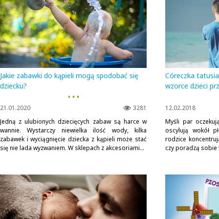
Jakie zabawki do kąpieli mogą spodobać się
Córeczka tatusia
dziecku?
wzorce dzieci p
▪ ▪ ▪
21.01.2020
3281
12.02.2018
Jedną z ulubionych dziecięcych zabaw są harce w
Myśli par oczekuj
wannie. Wystarczy niewielka ilość wody, kilka
oscylują wokół pł
zabawek i wyciągnięcie dziecka z kąpieli może stać
rodzice koncentruj
się nie lada wyzwaniem. W sklepach z akcesoriami...
czy poradzą sobie w