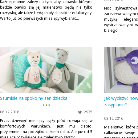
Każdej mamie zależy na tym, aby zabawki, którymi
będzie bawiło się jej maleństwo będą nie tylko
Noc sylwestrowa
rozrywką, ale także będą miały charakter edukacyjny.
zarezerwowanymi w
Warto już od pierwszych miesięcy wybierać...
muzyką, eleganc
wystrzeliwanymi 
białego...
Szumisie na spokojny sen dziecka
Jak wyciszyć now
▪ ▪ ▪
zasypianie?
06.12.2016
2935
03.12.2016
Przez dziewięć miesięcy ciąży płód rozwija się w
komfortowych warunkach. Jest mu ciepło,
Maleństwo, które 
przyjemnie i na początku całkiem cicho. Ale już od 5
całkowicie swoje
miesiąca rozwijające się maleństwo słyszy...