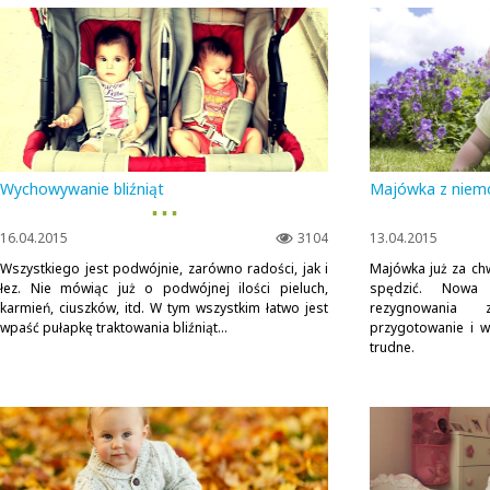
Wychowywanie bliźniąt
Majówka z niem
▪ ▪ ▪
16.04.2015
3104
13.04.2015
Wszystkiego jest podwójnie, zarówno radości, jak i
Majówka już za chw
łez. Nie mówiąc już o podwójnej ilości pieluch,
spędzić. Nowa
karmień, ciuszków, itd. W tym wszystkim łatwo jest
rezygnowania 
wpaść pułapkę traktowania bliźniąt...
przygotowanie i w
trudne.