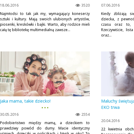
18.06.2016
3520
07.06.2016
Najmłodsi to tak jak my, wymagający koneserzy
Kiedy zbliżają s
sztuki i kultury. Mają swoich ulubionych artystów,
dziecka, z pewnoś
piosenki, kreskówki i bajki. Warto, aby rodzice mieli
czasu oraz to, 
całą tę bibliotekę multimedialną zawsze...
Rzeczywiście, lis
oraz...
Jaka mama, takie dziecko!
Maluchy świętują
▪ ▪ ▪
EKO trwa
30.05.2016
2554
20.04.2016
Podobieństwo między mamą, a dzieckiem to
prawdziwy powód do dumy. Macie identyczny
22 kwietnia obch
uśmiech, dołeczki w policzkach i błysk w oku? To