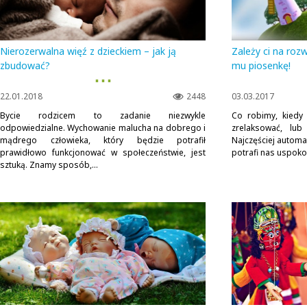
Nierozerwalna więź z dzieckiem – jak ją
Zależy ci na roz
zbudować?
mu piosenkę!
▪ ▪ ▪
22.01.2018
2448
03.03.2017
Bycie rodzicem to zadanie niezwykle
Co robimy, kiedy
odpowiedzialne. Wychowanie malucha na dobrego i
zrelaksować, lub
mądrego człowieka, który będzie potrafił
Najczęściej autom
prawidłowo funkcjonować w społeczeństwie, jest
potrafi nas uspokoi
sztuką. Znamy sposób,...