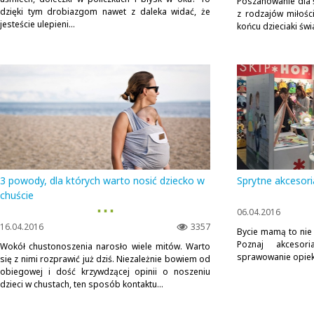
Poszanowanie dla 
dzięki tym drobiazgom nawet z daleka widać, że
z rodzajów miłośc
jesteście ulepieni...
końcu dzieciaki świ
3 powody, dla których warto nosić dziecko w
Sprytne akcesor
chuście
▪ ▪ ▪
06.04.2016
16.04.2016
3357
Bycie mamą to nie
Poznaj akcesori
Wokół chustonoszenia narosło wiele mitów. Warto
sprawowanie opie
się z nimi rozprawić już dziś. Niezależnie bowiem od
obiegowej i dość krzywdzącej opinii o noszeniu
dzieci w chustach, ten sposób kontaktu...