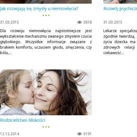
Jak rozwijają się zmysły u niemowlęcia?
Rozwój psychicz
▪ ▪ ▪
31.03.2015
3818
31.03.2015
Dla rozwoju niemowlęcia najistotniejsze jest
Lekarze specjali
wykształcenie mechanizmu zwanego zmysłem czucia
zgodnie twierdzą,
głębokiego. Wszystkie informacje związane z
życia dziecka ma
brakiem komfortu, uczuciem głodu, zmęczenia, czy
zdrowych relacj
bólu,...
ciekawość...
Rodzicielstwo bliskości
▪ ▪ ▪
12.12.2014
3191