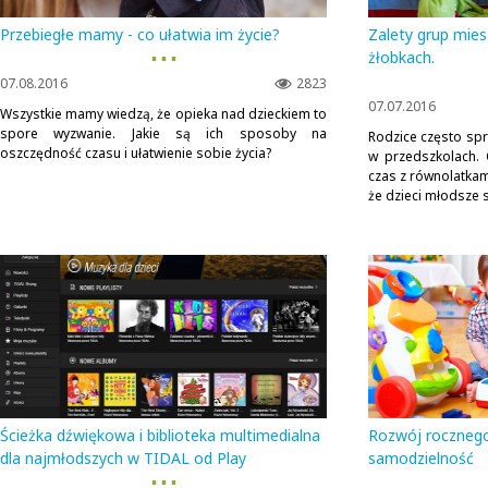
Przebiegłe mamy - co ułatwia im życie?
Zalety grup mies
▪ ▪ ▪
żłobkach.
07.08.2016
2823
07.07.2016
Wszystkie mamy wiedzą, że opieka nad dzieckiem to
spore wyzwanie. Jakie są ich sposoby na
Rodzice często sp
oszczędność czasu i ułatwienie sobie życia?
w przedszkolach. 
czas z równolatkam
że dzieci młodsze s
Ścieżka dźwiękowa i biblioteka multimedialna
Rozwój rocznego
dla najmłodszych w TIDAL od Play
samodzielność
▪ ▪ ▪