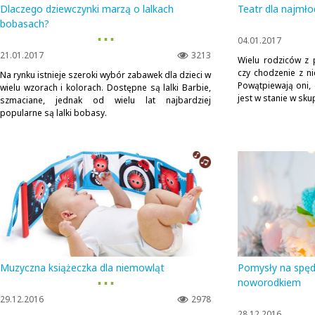
Dlaczego dziewczynki marzą o lalkach
Teatr dla najmł
bobasach?
▪ ▪ ▪
04.01.2017
21.01.2017
3213
Wielu rodziców z 
czy chodzenie z n
Na rynku istnieje szeroki wybór zabawek dla dzieci w
Powątpiewają oni, 
wielu wzorach i kolorach. Dostępne są lalki Barbie,
jest w stanie w skup
szmaciane, jednak od wielu lat najbardziej
popularne są lalki bobasy.
Muzyczna książeczka dla niemowląt
Pomysły na spęd
▪ ▪ ▪
noworodkiem
29.12.2016
2978
28.12.2016