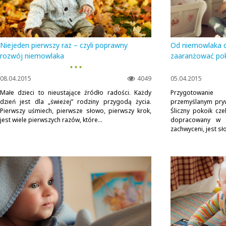
Niejeden pierwszy raz – czyli poprawny
Od niemowlaka d
rozwój niemowlaka
zaaranżować pok
▪ ▪ ▪
08.04.2015
4049
05.04.2015
Małe dzieci to nieustające źródło radości. Każdy
Przygotowanie
dzień jest dla „świeżej” rodziny przygodą życia.
przemyślanym pry
Pierwszy uśmiech, pierwsze słowo, pierwszy krok,
Śliczny pokoik cz
jest wiele pierwszych razów, które...
dopracowany w k
zachwyceni, jest sło