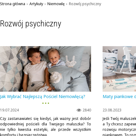
Strona główna
›
Artykuły
›
Niemowlę
›
Rozwój psychiczny
Rozwój psychiczny
Jak Wybrać Najlepszą Pościel Niemowlęcą?
Maty piankowe dla
▪ ▪ ▪
19.07.2024
2840
23.08.2023
Czy zastanawiałeś się kiedyś, jak ważny jest dobór
Jeśli Twój maluszek
odpowiedniej pościeli dla Twojego maluszka? To
a Ty chcesz zapew
nie tylko kwestia estetyki, ale przede wszystkim
rozwoju motoryczn
komfortu i bezpieczeństwa.
piankowym. To rozwi