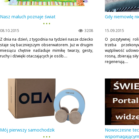
Nasz maluch poznaje świat
Gdy niemowlę ni
▪ ▪ ▪
08.10.2015
3208
15.09.2015
Z dnia na dzień, z tygodnia na tydzień nasze dziecko
O pozytywnej rol
staje się baczniejszym obserwatorem. Już w drugim
trzeba przekon
miesiącu chętnie naśladuje mimikę twarzy, gesty,
wątpliwość udowod
ruchy i dźwięki otaczających je osób....
rosną, zbierają sił
regenerują....
Mój pierwszy samochodzik
Nowoczesne tec
▪ ▪ ▪
wspomagającym 