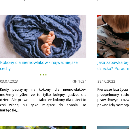
Kokony dla niemowlaków - najważniejsze
Jaka zabawka bę
cechy
dziecka? Poradni
▪ ▪ ▪
03.07.2023
1634
28.10.2022
Kiedy patrzymy na kokony dla niemowlaków,
Pierwsze lata życi
możemy myśleć, że to tylko kolejny gadżet dla
przepełniony rad
dzieci. Ale prawda jest taka, że kokony dla dzieci to
prawidłowym rozwo
coś więcej niż tylko miejsce do spania. To
pewnością pomogą 
narzędzie,...