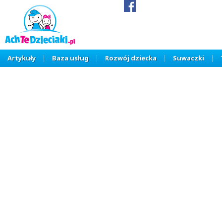
Artykuły
Baza usług
Rozwój dziecka
Suwaczki