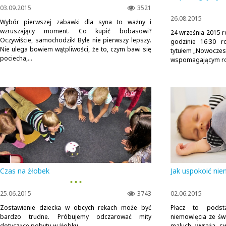
03.09.2015
3521
26.08.2015
Wybór pierwszej zabawki dla syna to ważny i
wzruszający moment. Co kupić bobasowi?
24 września 2015 
Oczywiście, samochodzik! Byle nie pierwszy lepszy.
godzinie 16:30 r
Nie ulega bowiem wątpliwości, że to, czym bawi się
tytułem „Nowoczes
pociecha,...
wspomagającym roz
Czas na żłobek
Jak uspokoić ni
▪ ▪ ▪
25.06.2015
3743
02.06.2015
Zostawienie dziecka w obcych rekach może być
Płacz to podsta
bardzo trudne. Próbujemy odczarować mity
niemowlęcia ze św
dotyczące pobytu w żłobku.
maluch wyraża sw