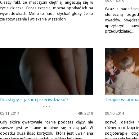
08.04.2016
Cieszy fakt, że mężczyźni chętniej angażują się w
życie dziecka. Coraz częściej można spotkać ich na
Wraz z nadejście
wywiadówkach. Mimo to nadal słychać głosy, że to
słoneczną pogo
złe rozwiązanie i wciskanie w szablon...
owadów. Swędzeni
uprzykrzyć naw
przeciwdziałać...
Rozstępy – jak im przeciwdziałać?
Terapie wspomag
▪ ▪ ▪
05.11.2014
3219
09.10.2014
Gdy skóra gwałtownie rośnie podczas ciąży, nie
Rozwój dziecka
zawsze jest w stanie idealnie się rozciągać. W
różnego rodzaju te
dodatku duża ilość kortyzolu, która jest uwalniana
socjoterapię, dog
przez korę mózgową, osłabia włókna kolagenu....
one na celu korekcj