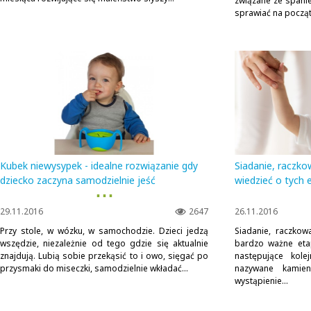
związane ze spani
sprawiać na początk
Kubek niewysypek - idealne rozwiązanie gdy
Siadanie, raczko
dziecko zaczyna samodzielnie jeść
wiedzieć o tych 
▪ ▪ ▪
29.11.2016
2647
26.11.2016
Przy stole, w wózku, w samochodzie. Dzieci jedzą
Siadanie, raczkow
wszędzie, niezależnie od tego gdzie się aktualnie
bardzo ważne eta
znajdują. Lubią sobie przekąsić to i owo, sięgać po
następujące kol
przysmaki do miseczki, samodzielnie wkładać...
nazywane kamien
wystąpienie...