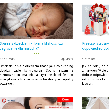
Spanie z dzieckiem – forma bliskości czy
Przedświąteczny s
zagrożenie dla malucha?
odpowiednio dob
▪ ▪ ▪
26.12.2015
4003
17.12.2015
Dzielenie łóżka z dzieckiem znane jako co-sleeping
Jak co roku, grud
zbudza wiele kontrowersji. Spanie razem z
zmartwień. Wiele 
niemowlęciem ma niemal tylu zwolenników, co
dobrać odpowiedni
zdecydowanych przeciwników. Niektórzy pedagodzy
od dziś wiadomo
otwarcie...
łatwiej...