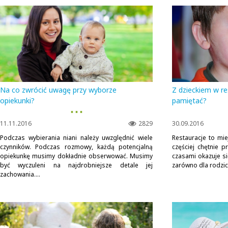
Na co zwrócić uwagę przy wyborze
Z dzieckiem w re
opiekunki?
pamiętać?
▪ ▪ ▪
11.11.2016
2829
30.09.2016
Podczas wybierania niani należy uwzględnić wiele
Restauracje to mie
czynników. Podczas rozmowy, każdą potencjalną
częściej chętnie p
opiekunkę musimy dokładnie obserwować. Musimy
czasami okazuje si
być wyczuleni na najdrobniejsze detale jej
zarówno dla rodziców
zachowania....