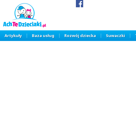
Artykuły
Baza usług
Rozwój dziecka
Suwaczki