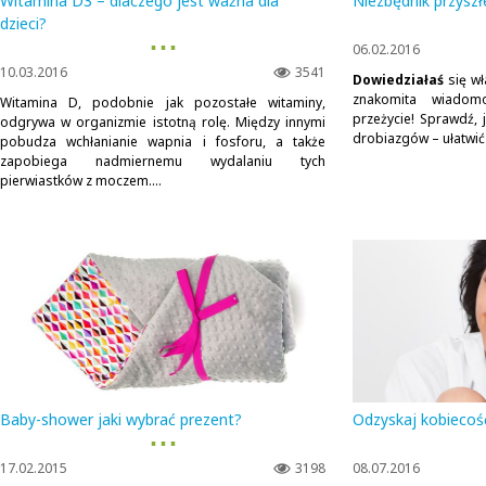
Witamina D3 – dlaczego jest ważna dla
Niezbędnik przysz
dzieci?
▪ ▪ ▪
06.02.2016
10.03.2016
3541
Dowiedziałaś
się wł
znakomita wiadom
Witamina D, podobnie jak pozostałe witaminy,
przeżycie! Sprawdź,
odgrywa w organizmie istotną rolę. Między innymi
drobiazgów – ułatwić
pobudza wchłanianie wapnia i fosforu, a także
zapobiega nadmiernemu wydalaniu tych
pierwiastków z moczem....
Baby-shower jaki wybrać prezent?
Odzyskaj kobiecoś
▪ ▪ ▪
17.02.2015
3198
08.07.2016