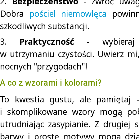
2.
Bezpieczeństwo
- zwróć uwagę
Dobra
pościel niemowlęca
powinn
szkodliwych substancji.
3.
Praktyczność
- wybieraj 
w utrzymaniu czystości. Uwierz mi,
nocnych "przygodach"!
A co z wzorami i kolorami?
To kwestia gustu, ale pamiętaj -
i skomplikowane wzory mogą pob
utrudniając zasypianie. Z drugiej 
barwy i proste motywy mogą dział