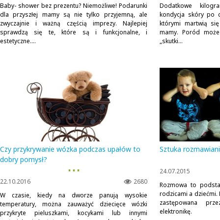
Baby- shower bez prezentu? Niemożliwe! Podarunki
Dodatkowe kilogr
dla przyszłej mamy są nie tylko przyjemną, ale
kondycja skóry po c
zwyczajnie i ważną częścią imprezy. Najlepiej
którymi martwią się
sprawdzą się te, które są i funkcjonalne, i
mamy. Poród moż
estetyczne....
„skutki...
Czy przykrywanie wózka podczas upałów to
Sztuka rozmawiani
dobry pomysł?
▪ ▪ ▪
24.07.2015
22.10.2016
2680
Rozmowa to podstaw
rodzicami a dziećmi. 
W czasie, kiedy na dworze panują wysokie
zastępowana prze
temperatury, można zauważyć dziecięce wózki
elektronikę.
przykryte pieluszkami, kocykami lub innymi