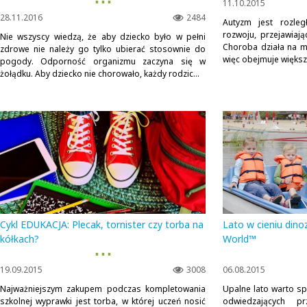
▪ ▪ ▪
11.10.2015
28.11.2016
2484
Autyzm jest rozle
rozwoju, przejawiaj
Nie wszyscy wiedzą, że aby dziecko było w pełni
Choroba działa na m
zdrowe nie należy go tylko ubierać stosownie do
więc obejmuje większo
pogody. Odporność organizmu zaczyna się w
żołądku. Aby dziecko nie chorowało, każdy rodzic...
Cykl EDUKACJA: Plecak, tornister czy torba na
Lato w cieniu dino
kółkach?
World™
▪ ▪ ▪
19.09.2015
3008
06.08.2015
Najważniejszym zakupem podczas kompletowania
Upalne lato warto sp
szkolnej wyprawki jest torba, w której uczeń nosić
odwiedzających pr