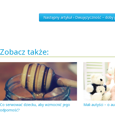
Następny artykuł › Dwujęzyczność – doby
Zobacz także:
Co serwować dziecku, aby wzmocnić jego
Mali autyści – o a
odporność?