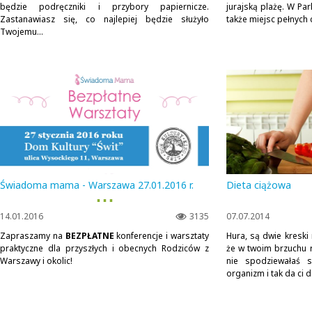
będzie podręczniki i przybory papiernicze.
jurajską plażę. W Par
Zastanawiasz się, co najlepiej będzie służyło
także miejsc pełnych c
Twojemu...
Świadoma mama - Warszawa 27.01.2016 r.
Dieta ciążowa
▪ ▪ ▪
14.01.2016
3135
07.07.2014
Zapraszamy na
BEZPŁATNE
konferencje i warsztaty
Hura, są dwie kreski 
praktyczne dla przyszłych i obecnych Rodziców z
że w twoim brzuchu r
Warszawy i okolic!
nie spodziewałaś s
organizm i tak da ci d