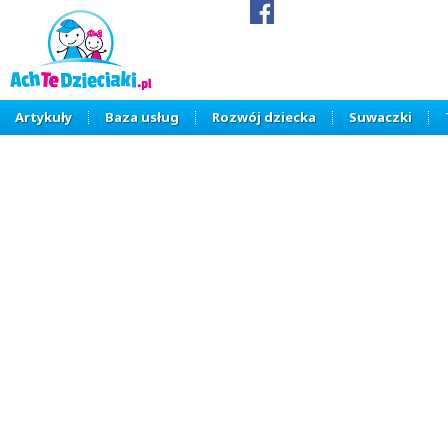
Artykuły
Baza usług
Rozwój dziecka
Suwaczki