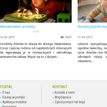
Niesamowite urodziny
Rozwój psychiczny
▪ ▪ ▪
16.05.2015
4097
31.03.2015
Urodziny dziecka to okazja do dużego świętowania.
Lekarze specjalizu
Coraz częściej rodzice od najmłodszych dziecięcych
zgodnie twierdzą, ż
lat wyprawiają je w restauracjach i zatrudniają
życia dziecka ma k
animatorów zabaw. Wiąże się to z dużymi...
zdrowych relacji 
ciekawość...
PORTAL
KONTAKT
O nas
Kontakt z nami
Szukaj w portalu
Współpraca
Aplikacja mobilna
Zgłoś pomysł lub błąd
Regulamin