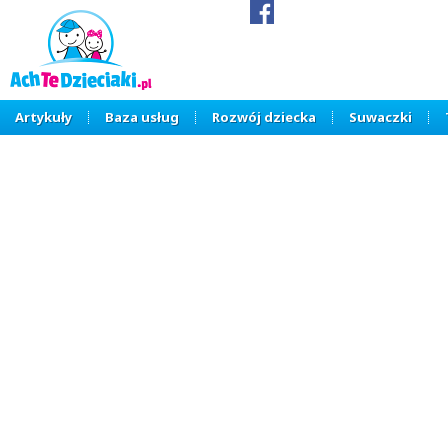
Artykuły
Baza usług
Rozwój dziecka
Suwaczki