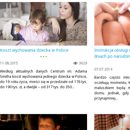
Koszt wychowania dziecka w Polsce
Instrukcja obsług
▪ ▪ ▪
dniach po narodzi
11.08.2015
3629
07.07.2014
Według aktualnych danych Centrum im. Adama
Smitha koszt wychowania jednego dziecka w Polsce,
Bardzo często mło
do 19 roku życia, mieści się w przedziale od 176 tys.
oczekują momentu, 
do 190 tys. zł, a dwójki – od 317 tys. do 350...
maluszkiem będą m
domu. Jednak, gdy
przynajmniej...