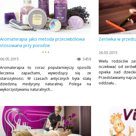
Aromaterapia jako metoda przeciwbólowa
Zerówka w przedsz
stosowana przy porodzie
▪ ▪ ▪
26.03.2015
06.05.2015
3459
Wielu rodziców za
oczekiwać od zerówk
Aromaterapia to coraz popularniejszy sposób
opieka nad dzieck
leczenia zapachami, wywodzący się ze
Przedstawiamy najczę
starożytności. W czasach antycznych była stałą
oddziału...
dziedziną medycyny naturalnej. Polega na
wykorzystywaniu naturalnych...