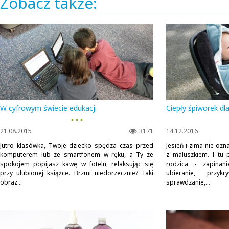
Zobacz także:
W cyfrowym świecie edukacji
Ciepły śpiworek dl
▪ ▪ ▪
21.08.2015
3171
14.12.2016
Jutro klasówka, Twoje dziecko spędza czas przed
Jesień i zima nie oz
komputerem lub ze smartfonem w ręku, a Ty ze
z maluszkiem. I tu
spokojem popijasz kawę w fotelu, relaksując się
rodzica - zapinani
przy ulubionej książce. Brzmi niedorzecznie? Taki
ubieranie, przy
obraz...
sprawdzanie,...