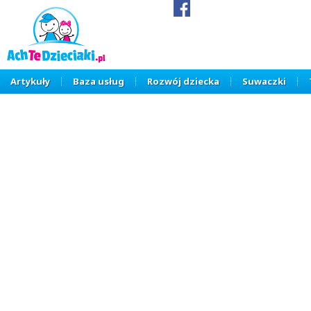
Artykuły
Baza usług
Rozwój dziecka
Suwaczki