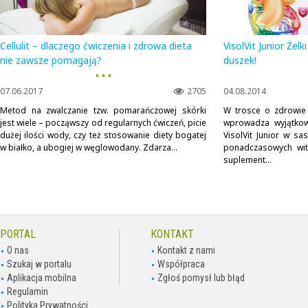
Cellulit – dlaczego ćwiczenia i zdrowa dieta
VisolVit Junior Żel
nie zawsze pomagają?
duszek!
▪ ▪ ▪
07.06.2017
2705
04.08.2014
Metod na zwalczanie tzw. pomarańczowej skórki
W trosce o zdrowie
jest wiele – począwszy od regularnych ćwiczeń, picie
wprowadza wyjątkow
dużej ilości wody, czy też stosowanie diety bogatej
VisolVit Junior w s
w białko, a ubogiej w węglowodany. Zdarza...
ponadczasowych witam
suplement...
PORTAL
KONTAKT
O nas
Kontakt z nami
Szukaj w portalu
Współpraca
Aplikacja mobilna
Zgłoś pomysł lub błąd
Regulamin
Polityka Prywatności