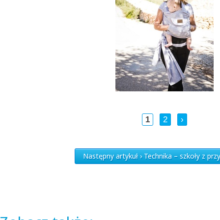
1
2
›
Następny artykuł › Technika – szkoły z prz