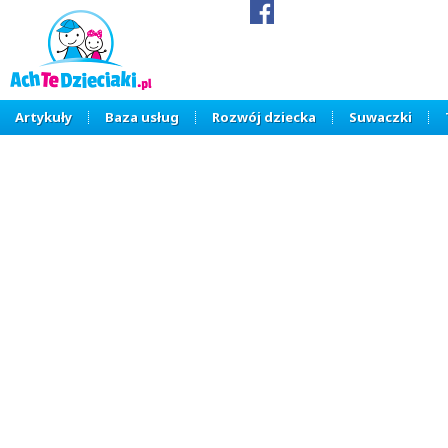
Artykuły
Baza usług
Rozwój dziecka
Suwaczki