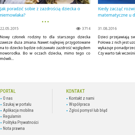
Jak poradzić sobie z zazdrością dziecka o
Kiedy zacząć rozwi
niemowlaka?
matematyczne u d
▪ ▪ ▪
22.05.2015
3714
31.08.2016
Nowy członek rodziny to dla starszego dziecka
Dzieci przejawiają s
zawsze duża zmiana. Nawet najlepiej przygotowane
Połowa z nich jest u
na to dziecko będzie odczuwało zazdrość względem
wykazuje ponadprzeci
noworodka. Bo w oczach dziecka, mimo tego co
Czy warto tak wcześni
mówili...
PORTAL
KONTAKT
O nas
Kontakt z nami
Szukaj w portalu
Współpraca
Aplikacja mobilna
Zgłoś pomysł lub błąd
Regulamin
Polityka Prywatności
Nota prawna