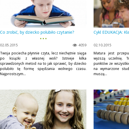
Co zrobić, by dziecko polubiło czytanie?
Cykl EDUKACJA: Kl
▪ ▪ ▪
02.05.2015
4059
02.10.2015
Twoja pociecha płynnie czyta, lecz niechętnie sięga
Matura jest przep
po książki z własnej woli? Istnieje kilka
wyższą uczelnię. T
sprawdzonych metod na to jak sprawić, by dziecko
punktów ze wszystki
polubiło tę formę spędzania wolnego czasu.
na wymarzone studi
Najprostszym...
muszą...