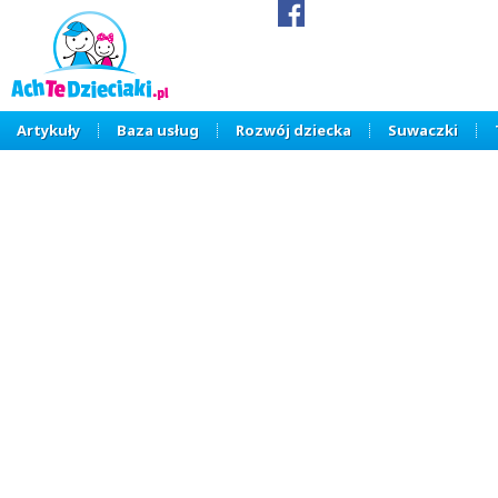
Artykuły
Baza usług
Rozwój dziecka
Suwaczki