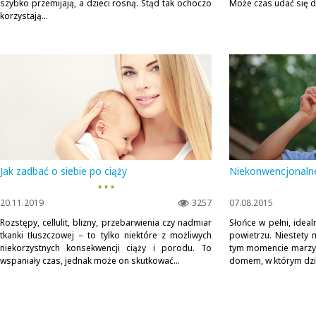
szybko przemijają, a dzieci rosną. Stąd tak ochoczo
Może czas udać się do
korzystają...
Jak zadbać o siebie po ciąży
Niekonwencjonaln
▪ ▪ ▪
20.11.2019
3257
07.08.2015
Rozstępy, cellulit, blizny, przebarwienia czy nadmiar
Słońce w pełni, idea
tkanki tłuszczowej – to tylko niektóre z możliwych
powietrzu. Niestety 
niekorzystnych konsekwencji ciąży i porodu. To
tym momencie marzy 
wspaniały czas, jednak może on skutkować...
domem, w którym dzie