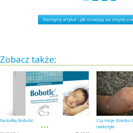
Następny artykuł › Jak rozwijają się zmysły u 
Zobacz także:
Na kolkę Bobotic
Czy moje dziecko b
▪ ▪ ▪
narkotyki