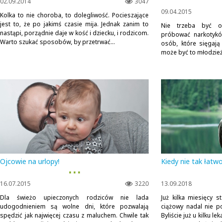
02.09.2014
3047
09.04.2015
Kolka to nie choroba, to dolegliwość. Pocieszające
jest to, że po jakimś czasie mija. Jednak zanim to
Nie trzeba być 
nastąpi, porządnie daje w kość i dziecku, i rodzicom.
próbować narkotykó
Warto szukać sposobów, by przetrwać...
osób, które sięgają
może być to młodzież 
Ojcowie na urlopy!
Kiedy nie tak łatw
▪ ▪ ▪
16.07.2015
3220
13.09.2018
Dla świeżo upieczonych rodziców nie lada
Już kilka miesięcy s
udogodnieniem są wolne dni, które pozwalają
ciążowy nadal nie p
spędzić jak najwięcej czasu z maluchem. Chwile tak
Byliście już u kilku l