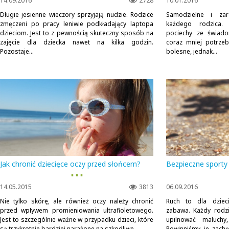
14.09.2016
2728
10.01.2016
Długie jesienne wieczory sprzyjają nudzie. Rodzice
Samodzielne i za
zmęczeni po pracy leniwie podkładający laptopa
każdego rodzica. 
dzieciom. Jest to z pewnością skuteczny sposób na
pociechy ze świad
zajęcie dla dziecka nawet na kilka godzin.
coraz mniej potrzebu
Pozostaje...
bolesne, jednak...
Jak chronić dziecięce oczy przed słońcem?
Bezpieczne sporty
▪ ▪ ▪
14.05.2015
3813
06.09.2016
Nie tylko skórę, ale również oczy należy chronić
Ruch to dla dziec
przed wpływem promieniowania ultrafioletowego.
zabawa. Każdy rodzi
Jest to szczególnie ważne w przypadku dzieci, które
upilnować maluchy,
są trzykrotnie bardziej narażone na szkodliwe...
Powinniśmy je zachę