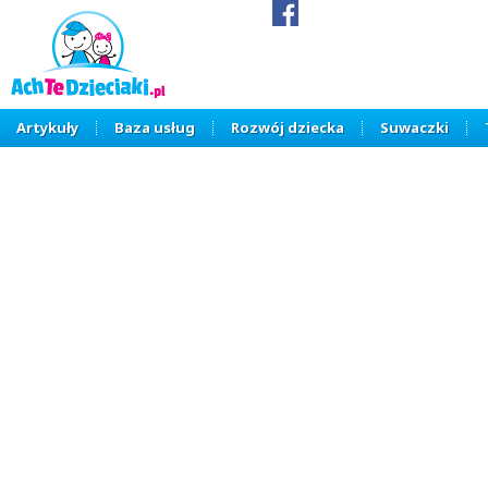
Artykuły
Baza usług
Rozwój dziecka
Suwaczki