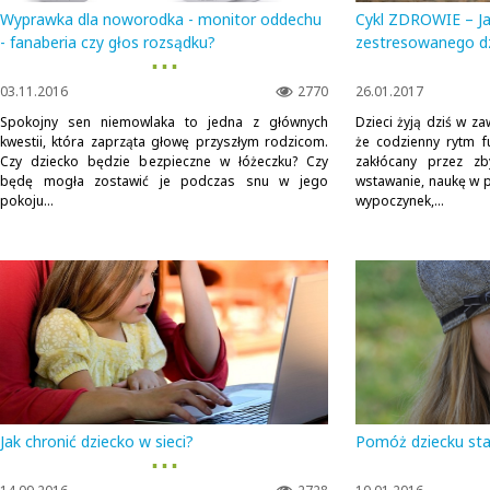
Wyprawka dla noworodka - monitor oddechu
Cykl ZDROWIE – J
- fanaberia czy głos rozsądku?
zestresowanego d
▪ ▪ ▪
03.11.2016
2770
26.01.2017
Spokojny sen niemowlaka to jedna z głównych
Dzieci żyją dziś w z
kwestii, która zaprząta głowę przyszłym rodzicom.
że codzienny rytm f
Czy dziecko będzie bezpieczne w łóżeczku? Czy
zakłócany przez z
będę mogła zostawić je podczas snu w jego
wstawanie, naukę w 
pokoju...
wypoczynek,...
Jak chronić dziecko w sieci?
Pomóż dziecku sta
▪ ▪ ▪