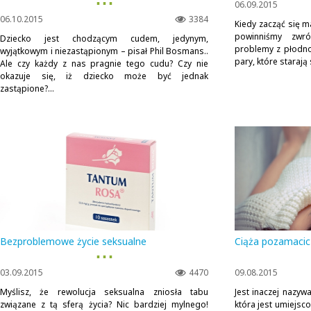
▪ ▪ ▪
06.09.2015
06.10.2015
3384
Kiedy zacząć się m
powinniśmy zwr
Dziecko jest chodzącym cudem, jedynym,
problemy z płodno
wyjątkowym i niezastąpionym – pisał Phil Bosmans..
pary, które starają 
Ale czy każdy z nas pragnie tego cudu? Czy nie
okazuje się, iż dziecko może być jednak
zastąpione?...
Bezproblemowe życie seksualne
Ciąża pozamacic
▪ ▪ ▪
03.09.2015
4470
09.08.2015
Myślisz, że rewolucja seksualna zniosła tabu
Jest inaczej nazywa
związane z tą sferą życia? Nic bardziej mylnego!
która jest umiejs