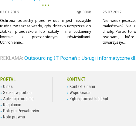
▪ ▪ ▪
02.01.2016
3098
25.07.2017
Ochrona pociechy przed wirusami jest niezwykle
Nie wiesz jeszcze
trudna zwłaszcza wtedy, gdy dziecko uczęszcza do
maleństwo? Nie zo
żłobka, przedszkola lub szkoły i ma codzienny
chwilę. Poród to 
kontakt z przeziębionymi rówieśnikami.
osobami, któr
Uchronienie...
towarzyszyć,...
REKLAMA:
Outsourcing IT Poznań
::
Usługi informatyczne dl
PORTAL
KONTAKT
O nas
Kontakt z nami
Szukaj w portalu
Współpraca
Aplikacja mobilna
Zgłoś pomysł lub błąd
Regulamin
Polityka Prywatności
Nota prawna