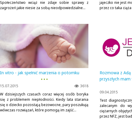
Społeczeństwo wciąż nie zdaje sobie sprawy z
jajeczko nie jest 
zagrożeń jakie niesie za sobą nieodpowiedzialne...
przez co taka ciąża 
In vitro - jak spełnić marzenia o potomku
Rozmowa z Adą F
▪ ▪ ▪
przyszłych mam 
15.07.2015
3618
09.04.2015
W dzisiejszych czasach coraz więcej osób boryka
się z problemem niepłodności. Kiedy lata starania
Test diagnostyczn
się o dziecko pozostają bezowocne, pary poszukują
zalecanym do wyk
wówczas rozwiązań, które pomogą im zajść...
ciężarnych objęty
przez NFZ, jest ba