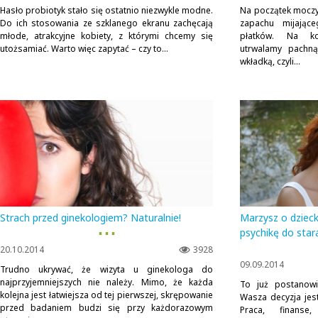
Hasło probiotyk stało się ostatnio niezwykle modne.
Na początek moczy
Do ich stosowania ze szklanego ekranu zachęcają
zapachu mijając
młode, atrakcyjne kobiety, z którymi chcemy się
płatków. Na ko
utożsamiać. Warto więc zapytać – czy to...
utrwalamy pachn
wkładką, czyli...
Strach przed ginekologiem? Naturalnie!
Marzysz o dzieck
▪ ▪ ▪
psychikę do star
20.10.2014
3928
09.09.2014
Trudno ukrywać, że wizyta u ginekologa do
najprzyjemniejszych nie należy. Mimo, że każda
To już postanowi
kolejna jest łatwiejsza od tej pierwszej, skrępowanie
Wasza decyzja jest
przed badaniem budzi się przy każdorazowym
Praca, finan