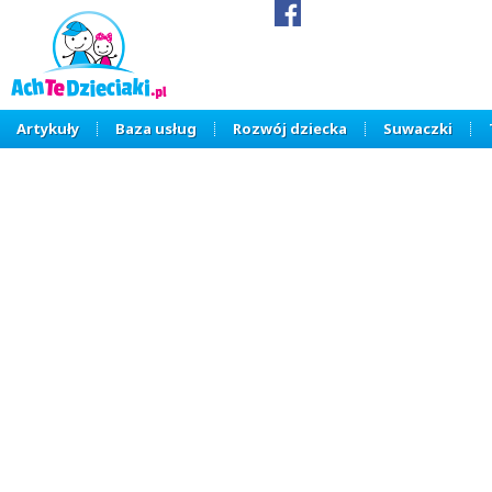
Artykuły
Baza usług
Rozwój dziecka
Suwaczki