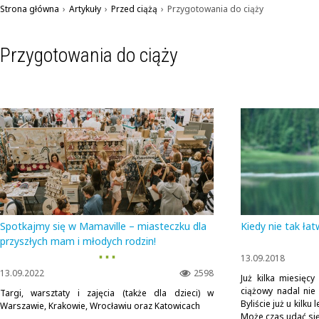
Strona główna
›
Artykuły
›
Przed ciążą
›
Przygotowania do ciąży
Przygotowania do ciąży
Spotkajmy się w Mamaville – miasteczku dla
Kiedy nie tak ła
przyszłych mam i młodych rodzin!
▪ ▪ ▪
13.09.2018
13.09.2022
2598
Już kilka miesięcy
ciążowy nadal nie
Targi, warsztaty i zajęcia (także dla dzieci) w
Byliście już u kilku
Warszawie, Krakowie, Wrocławiu oraz Katowicach
Może czas udać się 