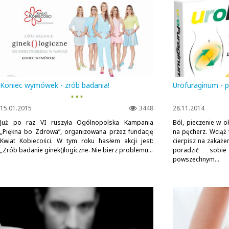
Koniec wymówek - zrób badania!
Urofuraginum - 
▪ ▪ ▪
15.01.2015
3448
28.11.2014
Już po raz VI ruszyła Ogólnopolska Kampania
Ból, pieczenie w o
„Piękna bo Zdrowa”, organizowana przez fundację
na pęcherz. Wcią
Kwiat Kobiecości. W tym roku hasłem akcji jest:
cierpisz na zakaż
„Zrób badanie ginek()logiczne. Nie bierz problemu...
poradzić sob
powszechnym...