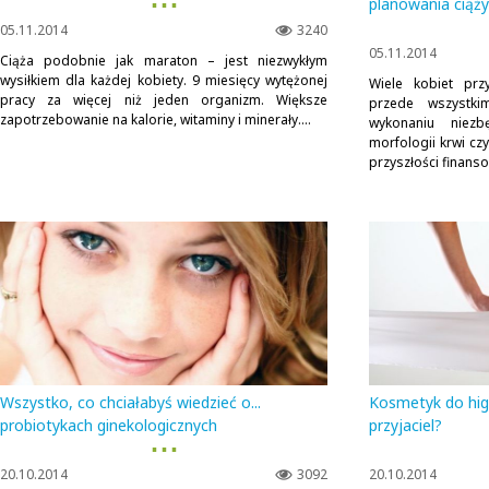
▪ ▪ ▪
planowania ciąży
05.11.2014
3240
05.11.2014
Ciąża podobnie jak maraton – jest niezwykłym
wysiłkiem dla każdej kobiety. 9 miesięcy wytężonej
Wiele kobiet prz
pracy za więcej niż jeden organizm. Większe
przede wszystki
zapotrzebowanie na kalorie, witaminy i minerały....
wykonaniu niezb
morfologii krwi c
przyszłości finansow
Wszystko, co chciałabyś wiedzieć o...
Kosmetyk do higi
probiotykach ginekologicznych
przyjaciel?
▪ ▪ ▪
20.10.2014
3092
20.10.2014