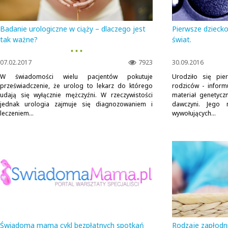
Badanie urologiczne w ciąży – dlaczego jest
Pierwsze dziecko
tak ważne?
świat.
▪ ▪ ▪
07.02.2017
7923
30.09.2016
W świadomości wielu pacjentów pokutuje
Urodziło się pie
przeświadczenie, że urolog to lekarz do którego
rodziców - inform
udają się wyłącznie mężczyźni. W rzeczywistości
materiał genetycz
jednak urologia zajmuje się diagnozowaniem i
dawczyni. Jego 
leczeniem...
wywołujących...
Świadoma mama cykl bezpłatnych spotkań
Rodzaje zapłodni