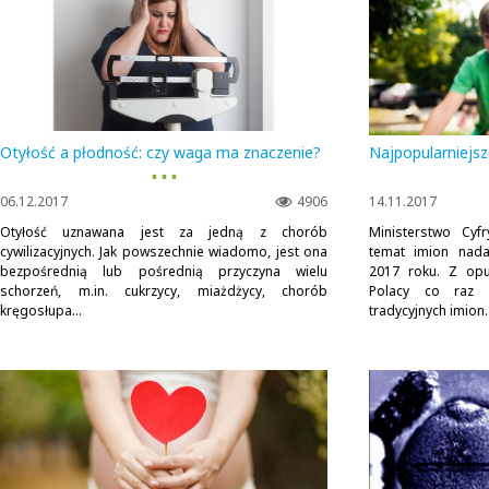
Otyłość a płodność: czy waga ma znaczenie?
Najpopularniejs
▪ ▪ ▪
06.12.2017
4906
14.11.2017
Otyłość uznawana jest za jedną z chorób
Ministerstwo Cyf
cywilizacyjnych. Jak powszechnie wiadomo, jest ona
temat imion nad
bezpośrednią lub pośrednią przyczyna wielu
2017 roku. Z opu
schorzeń, m.in. cukrzycy, miażdżycy, chorób
Polacy co raz c
kręgosłupa...
tradycyjnych imion.