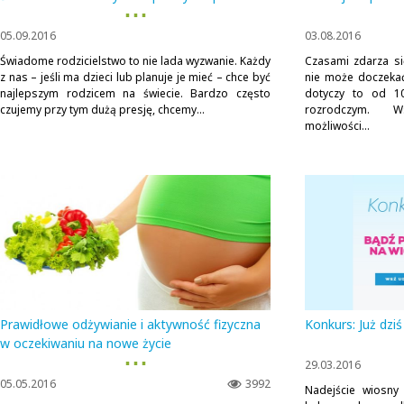
▪ ▪ ▪
05.09.2016
03.08.2016
Świadome rodzicielstwo to nie lada wyzwanie. Każdy
Czasami zdarza si
z nas – jeśli ma dzieci lub planuje je mieć – chce być
nie może doczekać
najlepszym rodzicem na świecie. Bardzo często
dotyczy to od 1
czujemy przy tym dużą presję, chcemy...
rozrodczym. Ws
możliwości...
Prawidłowe odżywianie i aktywność fizyczna
Konkurs: Już dzi
w oczekiwaniu na nowe życie
▪ ▪ ▪
29.03.2016
05.05.2016
3992
Nadejście wiosn