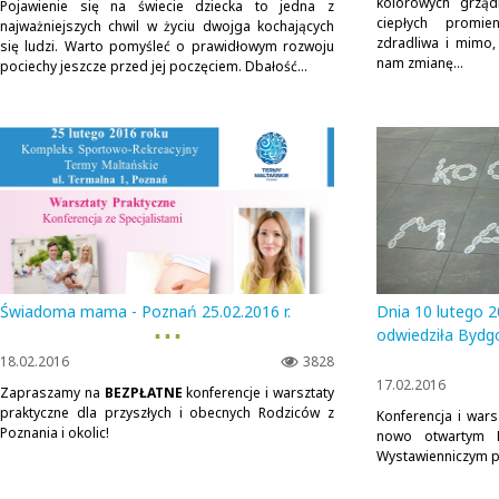
kolorowych grząd
Pojawienie się na świecie dziecka to jedna z
ciepłych promi
najważniejszych chwil w życiu dwojga kochających
zdradliwa i mimo,
się ludzi. Warto pomyśleć o prawidłowym rozwoju
nam zmianę...
pociechy jeszcze przed jej poczęciem. Dbałość...
Świadoma mama - Poznań 25.02.2016 r.
Dnia 10 lutego
▪ ▪ ▪
odwiedziła Bydg
18.02.2016
3828
17.02.2016
Zapraszamy na
BEZPŁATNE
konferencje i warsztaty
praktyczne dla przyszłych i obecnych Rodziców z
Konferencja i war
Poznania i okolic!
nowo otwartym 
Wystawienniczym pr