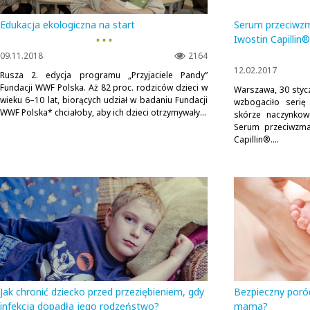
Edukacja ekologiczna na start
Serum przeciwz
▪ ▪ ▪
Iwostin Capillin®
09.11.2018
2164
12.02.2017
Rusza 2. edycja programu „Przyjaciele Pandy”
Fundacji WWF Polska. Aż 82 proc. rodziców dzieci w
Warszawa, 30 styc
wieku 6–10 lat, biorących udział w badaniu Fundacji
wzbogaciło serię
WWF Polska* chciałoby, aby ich dzieci otrzymywały...
skórze naczynkowe
Serum przeciwzma
Capillin®....
Jak chronić dziecko przed przeziębieniem, gdy
Bezpieczny poró
infekcja dopadła jego rodzeństwo?
mama?