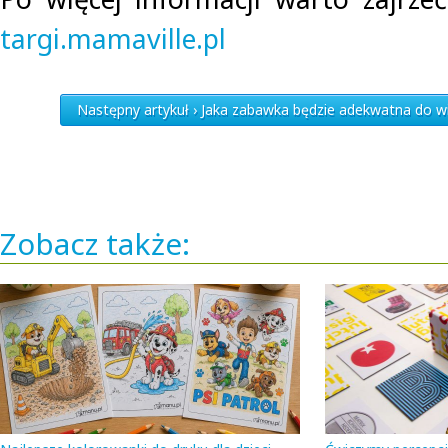
targi.mamaville.pl
Następny artykuł › Jaka zabawka będzie adekwatna do w
Zobacz także: