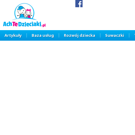
Artykuły
Baza usług
Rozwój dziecka
Suwaczki