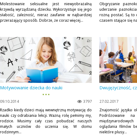
Molestowanie seksualne jest niewyobrażalną
Obgryzanie paznokc
krzywdą wyrządzaną dziecku. Wykorzystuje się jego
uderzanie paznokcia
słabość, zależność, nieraz zaufanie w najbardziej
rożną postać. Są to 
przerażający sposób. Dobrze, że coraz więcej...
czasem stające się nat
Motywowanie dziecka do nauki
Dwujęzyczność, czy
▪ ▪ ▪
09.10.2014
3797
27.02.2017
Rzadko kiedy dzieci mają wewnętrzną motywację do
Znajomość języka ob
nauki czy odrabiania lekcji. Ważną rolę pełnimy my,
Podróżowanie n
rodzice. Musimy cały czas pobudzać naszych
międzynarodowyc
małych uczniów do uczenia się. W domu
oglądania filmów be
rodzinnym...
niektóre plusy...