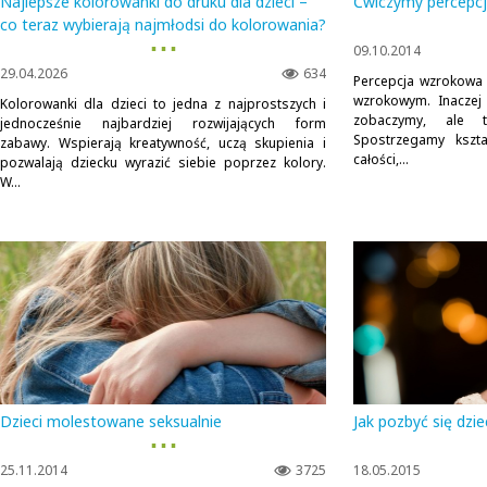
Najlepsze kolorowanki do druku dla dzieci –
Ćwiczymy percepc
co teraz wybierają najmłodsi do kolorowania?
▪ ▪ ▪
09.10.2014
29.04.2026
634
Percepcja wzrokowa 
wzrokowym. Inaczej 
Kolorowanki dla dzieci to jedna z najprostszych i
zobaczymy, ale t
jednocześnie najbardziej rozwijających form
Spostrzegamy kszta
zabawy. Wspierają kreatywność, uczą skupienia i
całości,...
pozwalają dziecku wyrazić siebie poprzez kolory.
W...
Dzieci molestowane seksualnie
Jak pozbyć się dzi
▪ ▪ ▪
25.11.2014
3725
18.05.2015