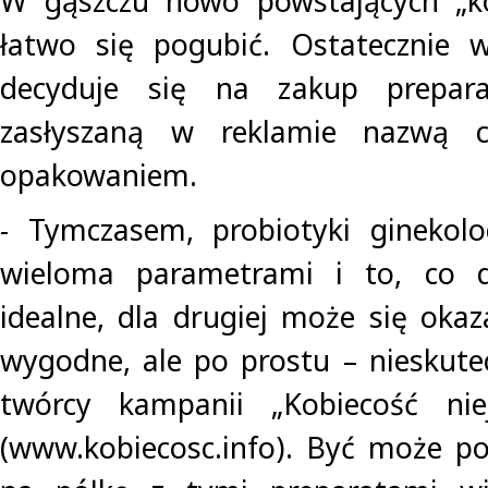
W gąszczu nowo powstających „ko
łatwo się pogubić. Ostatecznie w
decyduje się na zakup preparat
zasłyszaną w reklamie nazwą c
opakowaniem.
- Tymczasem, probiotyki ginekolo
wieloma parametrami i to, co d
idealne, dla drugiej może się okaz
wygodne, ale po prostu – nieskute
twórcy kampanii „Kobiecość ni
(www.kobiecosc.info). Być może pon