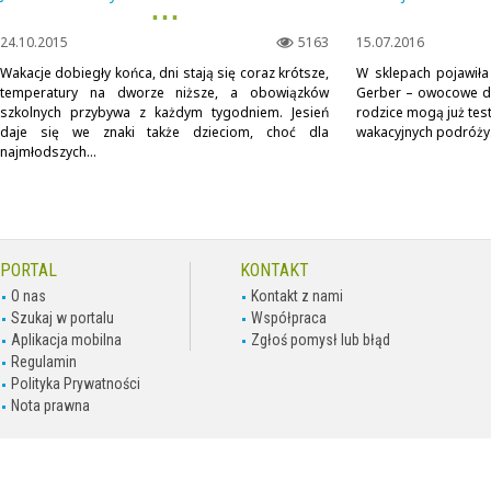
▪ ▪ ▪
24.10.2015
5163
15.07.2016
Wakacje dobiegły końca, dni stają się coraz krótsze,
W sklepach pojawiła
temperatury na dworze niższe, a obowiązków
Gerber – owocowe des
szkolnych przybywa z każdym tygodniem. Jesień
rodzice mogą już tes
daje się we znaki także dzieciom, choć dla
wakacyjnych podróży
najmłodszych...
PORTAL
KONTAKT
O nas
Kontakt z nami
Szukaj w portalu
Współpraca
Aplikacja mobilna
Zgłoś pomysł lub błąd
Regulamin
Polityka Prywatności
Nota prawna