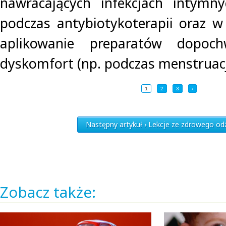
nawracających infekcjach intymn
podczas antybiotykoterapii oraz w 
aplikowanie preparatów dopoc
dyskomfort (np. podczas menstruacji
1
2
3
›
Następny artykuł › Lekcje ze zdrowego od
Zobacz także: