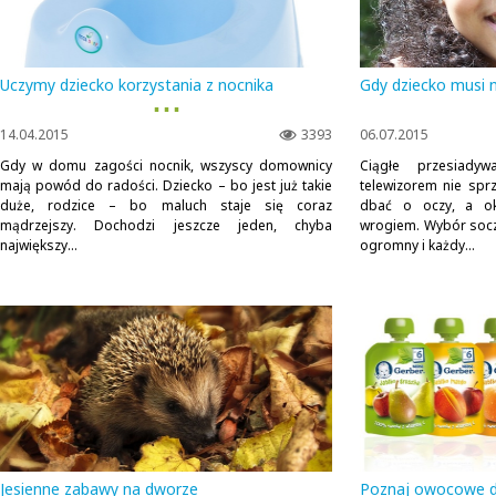
Uczymy dziecko korzystania z nocnika
Gdy dziecko musi n
▪ ▪ ▪
14.04.2015
3393
06.07.2015
Gdy w domu zagości nocnik, wszyscy domownicy
Ciągłe przesiady
mają powód do radości. Dziecko – bo jest już takie
telewizorem nie spr
duże, rodzice – bo maluch staje się coraz
dbać o oczy, a ok
mądrzejszy. Dochodzi jeszcze jeden, chyba
wrogiem. Wybór socze
największy...
ogromny i każdy...
Jesienne zabawy na dworze
Poznaj owocowe d