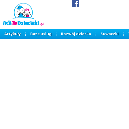
Artykuły
Baza usług
Rozwój dziecka
Suwaczki