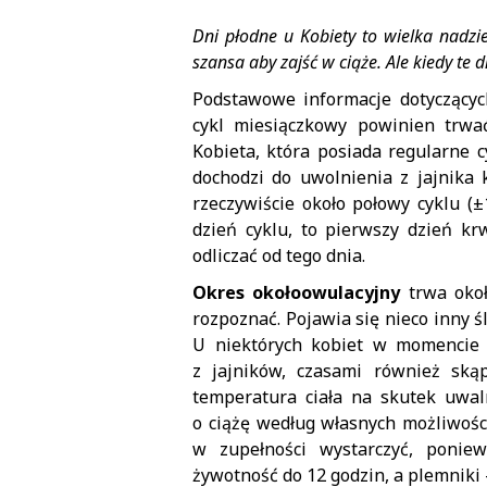
Dni płodne u Kobiety to wielka nadzi
szansa aby zajść w ciąże. Ale kiedy te d
Podstawowe informacje dotyczącyc
cykl miesiączkowy powinien trwa
Kobieta, która posiada regularne c
dochodzi do uwolnienia z jajnika 
rzeczywiście około połowy cyklu (±
dzień cyklu, to pierwszy dzień k
odliczać od tego dnia.
Okres okołoowulacyjny
trwa okoł
rozpoznać. Pojawia się nieco inny śl
U niektórych kobiet w momencie 
z jajników, czasami również ską
temperatura ciała na skutek uwa
o ciążę według własnych możliwośc
w zupełności wystarczyć, poni
żywotność do 12 godzin, a plemniki 