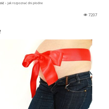
ość
›
Jak rozpoznać dni płodne
7207
e