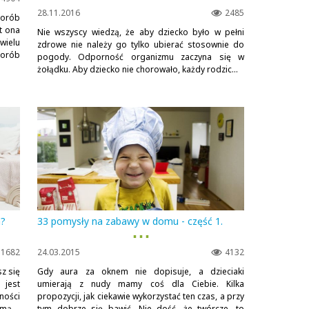
28.11.2016
2485
orób
t ona
Nie wszyscy wiedzą, że aby dziecko było w pełni
wielu
zdrowe nie należy go tylko ubierać stosownie do
horób
pogody. Odporność organizmu zaczyna się w
żołądku. Aby dziecko nie chorowało, każdy rodzic...
a?
33 pomysły na zabawy w domu - część 1.
▪ ▪ ▪
1682
24.03.2015
4132
z się
Gdy aura za oknem nie dopisuje, a dzieciaki
 jest
umierają z nudy mamy coś dla Ciebie. Kilka
ności
propozycji, jak ciekawie wykorzystać ten czas, a przy
mą...
tym dobrze się bawić. Nie dość, że twórcze, to