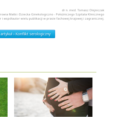
dr n. med. Tomasz Olejniczak
drowia Matki i Dziecka Ginekologiczno - Położniczego Szpitala Klinicznego
 współautor wielu publikacji w prasie fachowej krajowej i zagranicznej.
rtykuł › Konflikt serologiczny