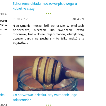
Schorzenia układu moczowo-płciowego u
kobiet w ciąży
▪ ▪ ▪
3906
31.03.2017
4809
braku
nie w
Nietrzymanie moczu, ból po urazie w okolicach
m nie
podbrzusza, pieczenie lub swędzenie cewki
..
moczowej, ból w dolnej części pleców, obrzęk nóg,
uczucie parcia na pęcherz – to tylko niektóre z
objawów,...
nie?
Co serwować dziecku, aby wzmocnić jego
odporność?
▪ ▪ ▪
4904