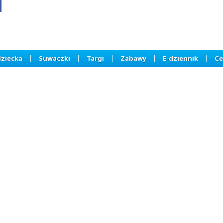
dziecka
Suwaczki
Targi
Zabawy
E-dziennik
Ce