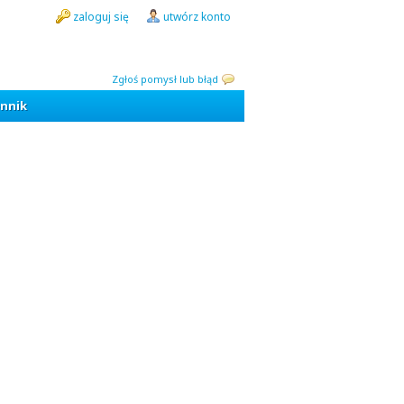
zaloguj się
utwórz konto
Zgłoś pomysł lub błąd
nnik