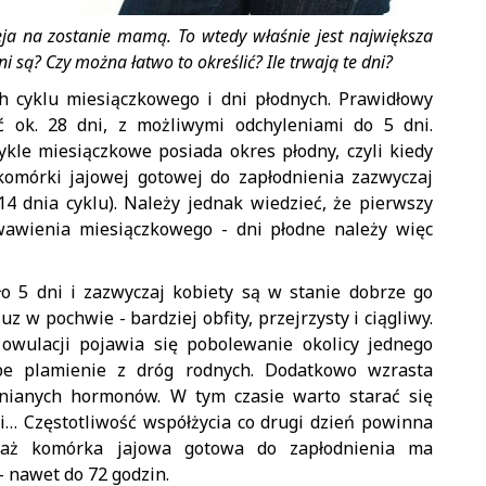
eja na zostanie mamą. To wtedy właśnie jest największa
ni są? Czy można łatwo to określić? Ile trwają te dni?
h cyklu miesiączkowego i dni płodnych. Prawidłowy
ć ok. 28 dni, z możliwymi odchyleniami do 5 dni.
ykle miesiączkowe posiada okres płodny, czyli kiedy
komórki jajowej gotowej do zapłodnienia zazwyczaj
14 dnia cyklu). Należy jednak wiedzieć, że pierwszy
rwawienia miesiączkowego - dni płodne należy więc
o 5 dni i zazwyczaj kobiety są w stanie dobrze go
uz w pochwie - bardziej obfity, przejrzysty i ciągliwy.
owulacji pojawia się pobolewanie okolicy jednego
pe plamienie z dróg rodnych. Dodatkowo wzrasta
lnianych hormonów. W tym czasie warto starać się
i… Częstotliwość współżycia co drugi dzień powinna
eważ komórka jajowa gotowa do zapłodnienia ma
- nawet do 72 godzin.