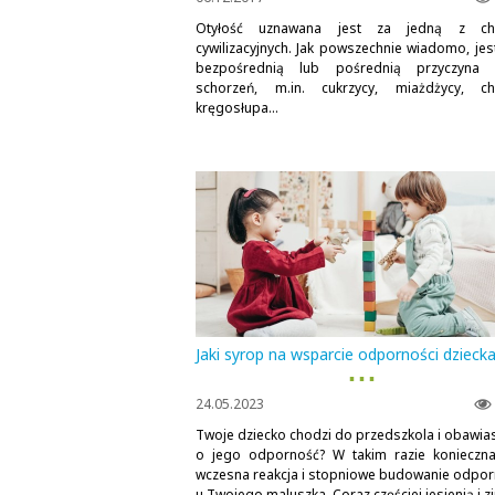
Otyłość uznawana jest za jedną z ch
cywilizacyjnych. Jak powszechnie wiadomo, jes
bezpośrednią lub pośrednią przyczyna 
schorzeń, m.in. cukrzycy, miażdżycy, c
kręgosłupa...
Jaki syrop na wsparcie odporności dzieck
▪ ▪ ▪
24.05.2023
Twoje dziecko chodzi do przedszkola i obawias
o jego odporność? W takim razie konieczna
wczesna reakcja i stopniowe budowanie odpor
u Twojego maluszka. Coraz częściej jesienią i zi