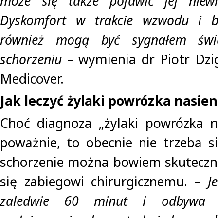
może się także pojawić jej niewie
Dyskomfort w trakcie wzwodu i 
również mogą być sygnałem św
schorzeniu
– wymienia dr Piotr Dzig
Medicover.
Jak leczyć żylaki powrózka nasie
Choć diagnoza „żylaki powrózka n
poważnie, to obecnie nie trzeba si
schorzenie można bowiem skuteczni
się zabiegowi chirurgicznemu. –
J
zaledwie 60 minut i odbywa s