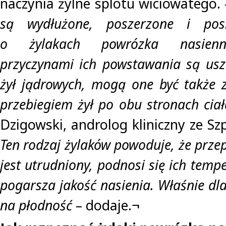
naczynia żylne splotu wiciowatego.
są wydłużone, poszerzone i pos
o żylakach powrózka nasienne
przyczynami ich powstawania są usz
żył jądrowych, mogą one być także 
przebiegiem żył po obu stronach ciał
Dzigowski, androlog kliniczny ze Szp
Ten rodzaj żylaków powoduje, że prze
jest utrudniony, podnosi się ich tempe
pogarsza jakość nasienia. Właśnie dl
na płodność
– dodaje.¬