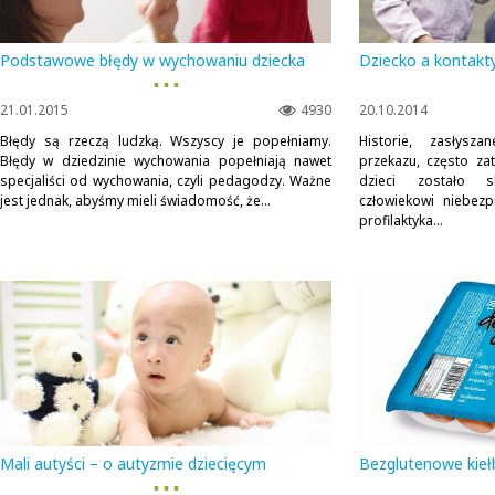
Podstawowe błędy w wychowaniu dziecka
Dziecko a kontakt
▪ ▪ ▪
21.01.2015
4930
20.10.2014
Błędy są rzeczą ludzką. Wszyscy je popełniamy.
Historie, zasłys
Błędy w dziedzinie wychowania popełniają nawet
przekazu, często zat
specjaliści od wychowania, czyli pedagodzy. Ważne
dzieci zostało s
jest jednak, abyśmy mieli świadomość, że...
człowiekowi niebezp
profilaktyka...
Mali autyści – o autyzmie dziecięcym
Bezglutenowe kiełb
▪ ▪ ▪