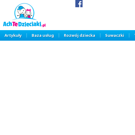
Artykuły
Baza usług
Rozwój dziecka
Suwaczki