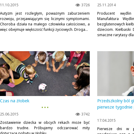
11.10.2015
3726
25.11.2014
Autyzm jest rozległym, poważnym zaburzeniem
Producent wędli
rozwoju, przejawiającym się licznymi symptomami.
Manufaktura Wędl
Choroba działa na małego człowieka całościowo, a
bezglutenowych kie
więc obejmuje większość funkcji życiowych. Droga...
dzieciom. Kiełbask
smaczne rarytasy dla.
Czas na żłobek
Przedszkolny ból gł
▪ ▪ ▪
pierwsze tygodnie
25.06.2015
3742
17.04.2015
Zostawienie dziecka w obcych rekach może być
bardzo trudne. Próbujemy odczarować mity
Pierwsze dni w p
dotyczące pobytu w żłobku.