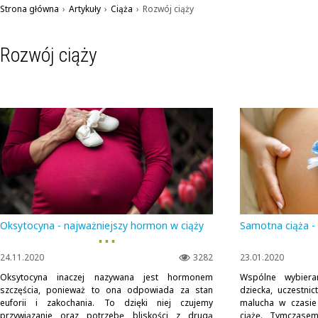
Strona główna
›
Artykuły
›
Ciąża
›
Rozwój ciąży
Rozwój ciąży
Oksytocyna - najważniejszy hormon w ciąży
Samotna ciąża - 
▪ ▪ ▪
24.11.2020
3282
23.01.2020
Oksytocyna inaczej nazywana jest hormonem
Wspólne wybiera
szczęścia, ponieważ to ona odpowiada za stan
dziecka, uczestni
euforii i zakochania. To dzięki niej czujemy
malucha w czasi
przywiązanie oraz potrzebę bliskości z drugą
ciążę. Tymczase