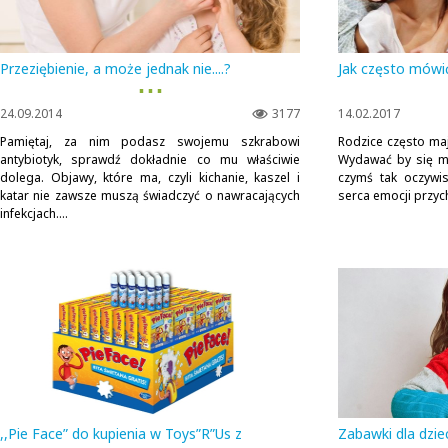
Przeziębienie, a może jednak nie....?
Jak często mówi
▪ ▪ ▪
24.09.2014
3177
14.02.2017
Pamiętaj, za nim podasz swojemu szkrabowi
Rodzice często ma
antybiotyk, sprawdź dokładnie co mu właściwie
Wydawać by się mo
dolega. Objawy, które ma, czyli kichanie, kaszel i
czymś tak oczywis
katar nie zawsze muszą świadczyć o nawracających
serca emocji przych
infekcjach....
,,Pie Face” do kupienia w Toys”R”Us z
Zabawki dla dzi