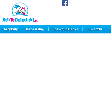
Artykuły
Baza usług
Rozwój dziecka
Suwaczki