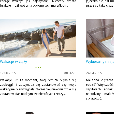
zacząć walczyć jak najszybciej. Niestety często
jajeczko nie jest 
brakuje możliwości na obronę tych maleńkich...
przez co taka ciąża 
Wakacje w ciąży
Wybieramy miej
▪ ▪ ▪
17.06.2015
3270
24.04.2015
Wakacje już za moment, twój brzuch pięknie się
Niejedna ciężarn
zaokrąglił i zaczynasz się zastanawiać czy twoje
rodzić? Większość
wakacyjne plany wypalą. Wcześniej niekoniecznie się
szpitalach, jednak
zastanawiałaś nad tym, że niektórych rzeczy...
narodziny mal
sprawdzić...