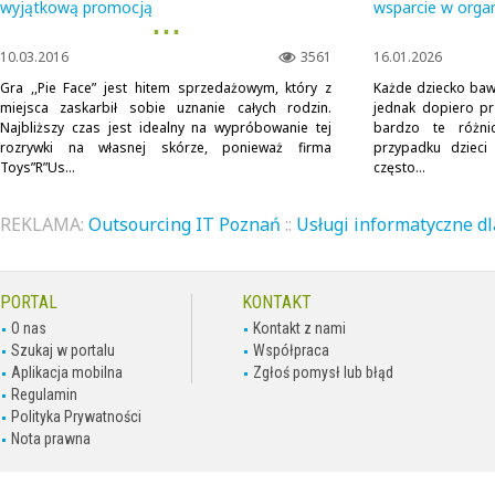
wyjątkową promocją
wsparcie w orga
▪ ▪ ▪
10.03.2016
3561
16.01.2026
Gra ,,Pie Face” jest hitem sprzedażowym, który z
Każde dziecko bawi 
miejsca zaskarbił sobie uznanie całych rodzin.
jednak dopiero pr
Najbliższy czas jest idealny na wypróbowanie tej
bardzo te różni
rozrywki na własnej skórze, ponieważ firma
przypadku dziec
Toys”R”Us...
często...
REKLAMA:
Outsourcing IT Poznań
::
Usługi informatyczne dl
PORTAL
KONTAKT
O nas
Kontakt z nami
Szukaj w portalu
Współpraca
Aplikacja mobilna
Zgłoś pomysł lub błąd
Regulamin
Polityka Prywatności
Nota prawna