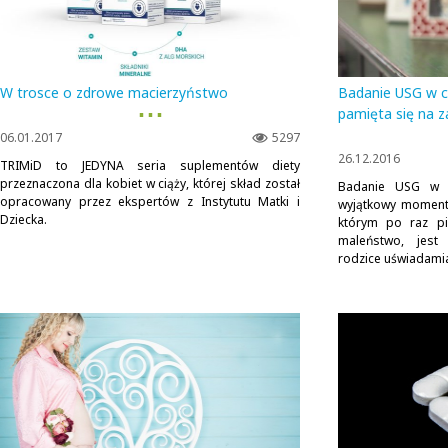
W trosce o zdrowe macierzyństwo
Badanie USG w c
▪ ▪ ▪
pamięta się na 
06.01.2017
5297
26.12.2016
TRIMiD to JEDYNA seria suplementów diety
przeznaczona dla kobiet w ciąży, której skład został
Badanie USG w c
opracowany przez ekspertów z Instytutu Matki i
wyjątkowy moment 
Dziecka.
którym po raz p
maleństwo, jest
rodzice uświadamiaj