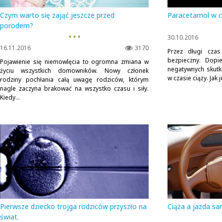
Czym warto się zająć jeszcze przed
Paracetamol w c
porodem?
▪ ▪ ▪
30.10.2016
16.11.2016
3170
Przez długi cza
bezpieczny. Dopi
Pojawienie się niemowlęcia to ogromna zmiana w
negatywnych skut
życiu wszystkich domowników. Nowy członek
w czasie ciąży. Jak
rodziny pochłania całą uwagę rodziców, którym
nagle zaczyna brakować na wszystko czasu i siły.
Kiedy...
Pierwsze dziecko trojga rodziców przyszło na
Ciąża a jazda 
świat.