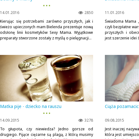
▪ ▪ ▪
14.01.2016
2850
11.01.2016
Kierując się potrzebami zarówno przyszłych, jak i
Świadoma Mama „Cz
świeżo upieczonych mam Bielenda prezentuje nową
czyli bezpłatne wa
odsłonę linii kosmetyków Sexy Mama. Wyjątkowe
przyszłych i obe
preparaty stworzone zostały z myślą o pielęgnacji...
jest szerzenie ide
Matka pije - dziecko na rauszu
Ciąża pozamacic
▪ ▪ ▪
14.09.2015
3278
09.08.2015
To głupota, czy niewiedza? Jedno gorsze od
Jest inaczej nazywa
drugiego. Pijące ciężarne są plagą, z którą musimy
która jest umiejs