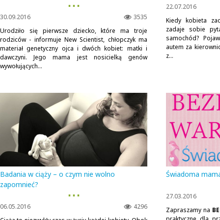
▪ ▪ ▪
22.07.2016
30.09.2016
3535
Kiedy kobieta za
zadaje sobie pyt
Urodziło się pierwsze dziecko, które ma troje
samochód? Pojawi
rodziców - informuje New Scientist, chłopczyk ma
autem za kierownicą
materiał genetyczny ojca i dwóch kobiet: matki i
z...
dawczyni. Jego mama jest nosicielką genów
wywołujących...
Badania w ciąży – o czym nie wolno
Świadoma mama 
zapomnieć?
▪ ▪ ▪
27.03.2016
06.05.2016
4296
Zapraszamy na
BE
praktyczne dla pr