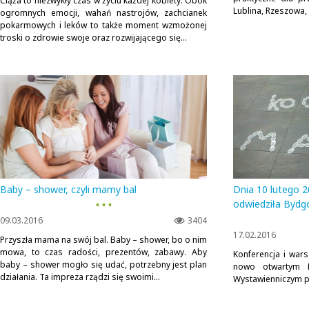
Ciąża to niezwykły czas w życiu każdej kobiety. Obok
Lublina, Rzeszowa, K
ogromnych emocji, wahań nastrojów, zachcianek
pokarmowych i leków to także moment wzmożonej
troski o zdrowie swoje oraz rozwijającego się...
Baby – shower, czyli mamy bal
Dnia 10 lutego
▪ ▪ ▪
odwiedziła Bydg
09.03.2016
3404
17.02.2016
Przyszła mama na swój bal. Baby – shower, bo o nim
mowa, to czas radości, prezentów, zabawy. Aby
Konferencja i war
baby – shower mogło się udać, potrzebny jest plan
nowo otwartym 
działania. Ta impreza rządzi się swoimi...
Wystawienniczym pr